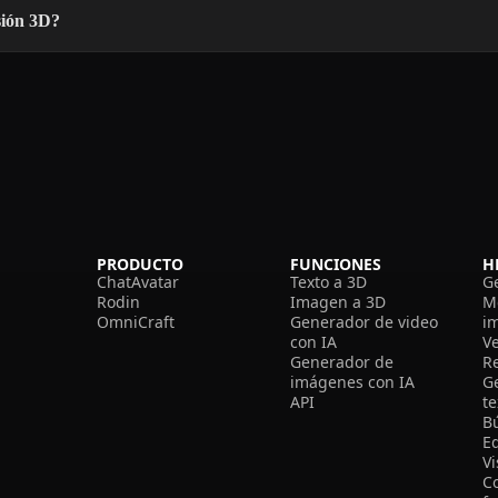
sión 3D?
PRODUCTO
FUNCIONES
H
ChatAvatar
Texto a 3D
G
Rodin
Imagen a 3D
M
OmniCraft
Generador de video
i
con IA
V
Generador de
R
imágenes con IA
G
API
t
B
Ed
V
C