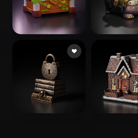
Csvsgsvd Hhsvdhd
82 me gusta
Icha Icha
30 me
perrydies
29 me gusta
Games CarrotP