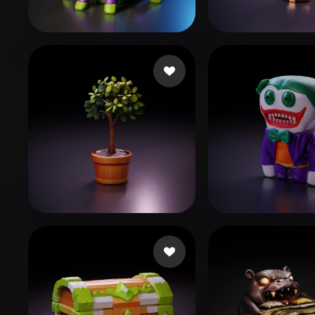
Organic
Photorealistic
Pixel
Shen Linus
7 me gusta
da Silva Olivei
Gamesture
26 me gusta
ged nub
31 me g