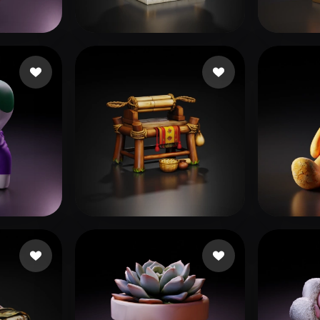
 Art
Realistic
Retro
ra Ra
4 me gusta
ironrunedev
8 me gusta
Alegr
usta
Q. Anna
11 me gusta
desig