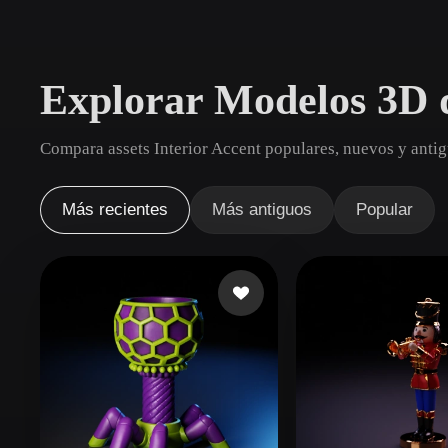
Casos De Uso
3D Printing
Animatio
Explorar Modelos 3D d
NFT Creation
E-commer
Jewelry
Metaverse
Compara assets Interior Accent populares, nuevos y antig
Design
Plug-Ins
Más recientes
Más antiguos
Popular
Blender
Unity
Unreal
God
Estilos
Abstract
Anime
Cart
Hand-Painted
Industrial
Isome