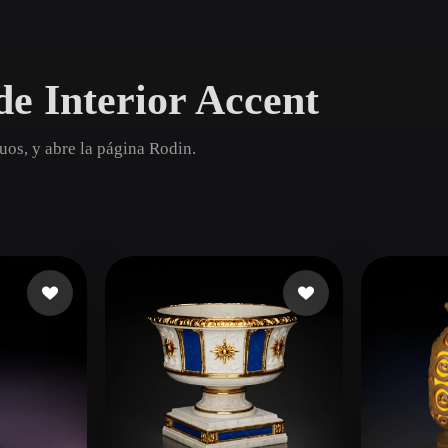
Game
n
Development
e Interior Accent
ce
VR/AR
Mechanical
uos, y abre la página Rodin.
Engineering
ot
Maya
3DS Max
ComfyUI
oon
Cel-Shaded
Fantasy
tric
Low Poly
Medieval