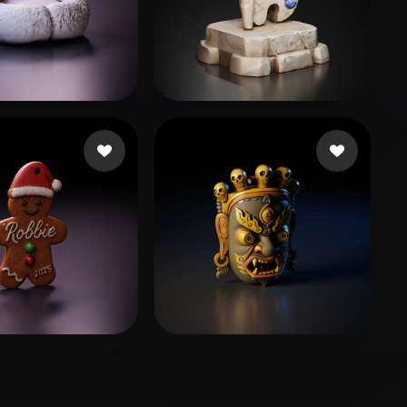
m
110 me gusta
Duarte Pedro
36 me gusta
 Robert
43 me gusta
Y Violet
29 me gusta