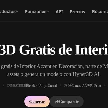
API
Precios
oductos
Funciones
Recurs
3D Gratis de Interi
Texto A 3D
Del prompt de texto al objeto 3D — al
instante.
ratis de Interior Accent en Decoración, parte de 
API
Integra nuestra IA creativa en tu app o flujo de
assets o genera un modelo con Hyper3D AI.
trabajo.
Blender, Unity, Unreal
Games, AR/VR, Print
COMPATIBLE
USOS
 texturas IA
Buscador de modelos 3D
Generar
Compartir
DRI IA
Convertidor SVG a 3D