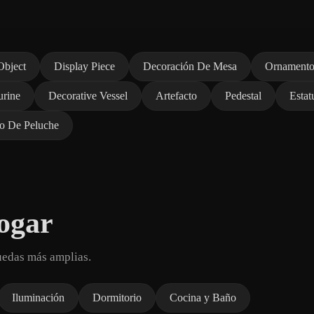
Object
Display Piece
Decoración De Mesa
Ornament
urine
Decorative Vessel
Artefacto
Pedestal
Estat
to De Peluche
ogar
uedas más amplias.
Iluminación
Dormitorio
Cocina y Baño