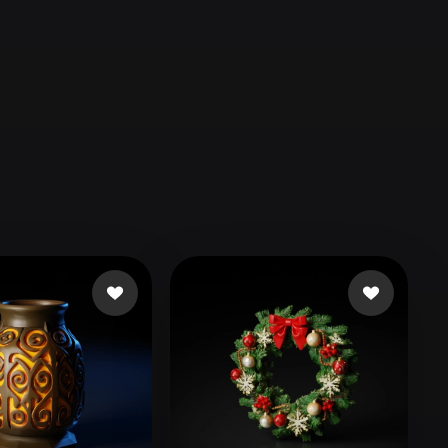
Automotive
Design
Character
Design
21
Flat
Gothic
Minimalist
Modern