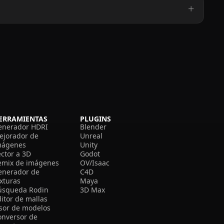
ERRAMIENTAS
PLUGINS
enerador HDRI
Blender
ejorador de
Unreal
mágenes
Unity
ector a 3D
Godot
emix de imágenes
OV/Isaac
enerador de
C4D
exturas
Maya
úsqueda Rodin
3D Max
itor de mallas
isor de modelos
onversor de