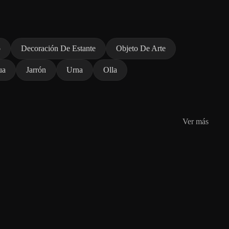
o
Decoración De Estante
Objeto De Arte
ua
Jarrón
Urna
Olla
Ver más