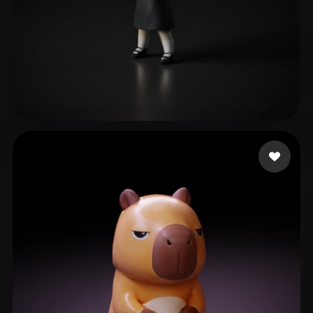
ave mujica
102 me gusta