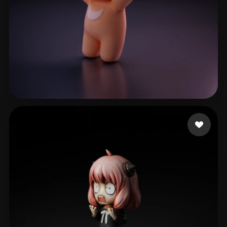
good
51 me gusta