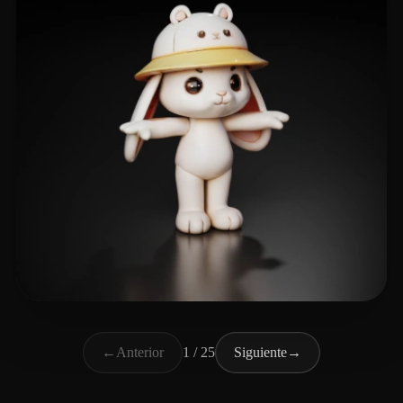
lige
102 me gusta
←
Anterior
1 / 25
Siguiente
→