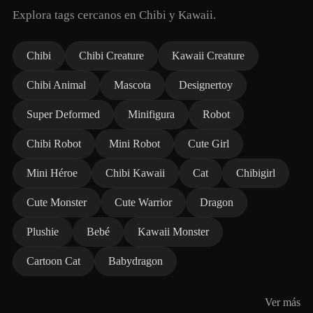
Explora tags cercanos en Chibi y Kawaii.
Chibi
Chibi Creature
Kawaii Creature
Chibi Animal
Mascota
Designertoy
Super Deformed
Minifigura
Robot
Chibi Robot
Mini Robot
Cute Girl
Mini Héroe
Chibi Kawaii
Cat
Chibigirl
Cute Monster
Cute Warrior
Dragon
Plushie
Bebé
Kawaii Monster
Cartoon Cat
Babydragon
Ver más