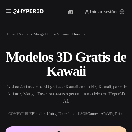
Iniciar sesión
Productos
Home
Anime Y Manga
Chibi Y Kawaii
Kawaii
Funciones
Rodin
ChatAvatar
API
Modelos 3D Gratis de
Imagen A 3D
Texto A 3D
Precios
Sube una imagen y obtén un
Del prompt de texto al objeto
Kawaii
objeto 3D al instante.
3D — al instante.
Recursos
Generador De Imágenes Con
Generador De Video Con IA
IA
Explora 489 modelos 3D gratis de Kawaii en Chibi y Kawaii, parte de
Crea vídeos a partir de texto o
Genera imágenes de alta
imágenes con IA.
calidad a partir de un simple
Anime y Manga. Descarga assets o genera un modelo con Hyper3D
Comunidad
prompt.
AI.
API
Blender, Unity, Unreal
Games, AR/VR, Print
COMPATIBLE
USOS
Integra nuestra IA creativa en
Historia
Investigación
Blog
tu app o flujo de trabajo.
OmniCraft