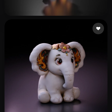
shyboypg
41 me gusta