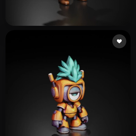
Pufic Jovan
108 me gusta