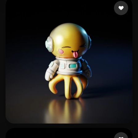
suppoert kazan
135 me gusta
冯
23 me gusta