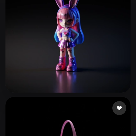
ComfyUI
21
Estilos
Abstract
Anime
Cartoon
Cel-Shaded
Fantasy
Flat
Gothic
Hand-Painted
Industrial
Isometric
Low Poly
Medieval
Minimalist
Modern
Organic
Photorealistic
Pixel Art
Realistic
Retro
Stylized
eEhyQx
191 me gusta
Voxel