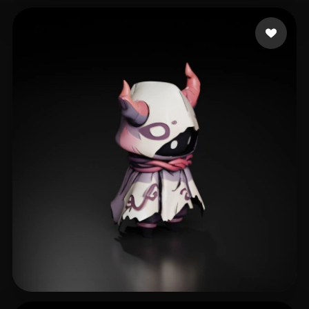
Siruy Namor
93 me gusta