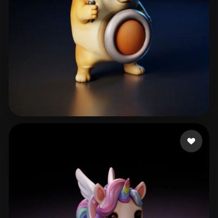
sfbbns10k
129 me gusta