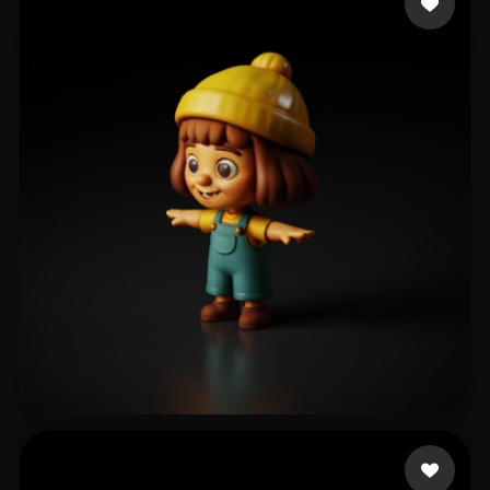
renderedideas
80 me gusta