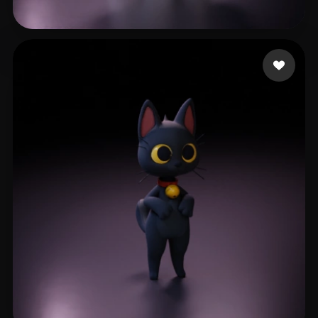
reed
112 me gusta