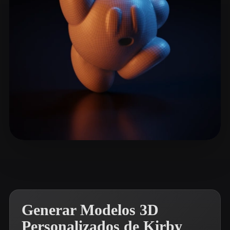
ComfyUI
21
Estilos
Abstract
Anime
Cartoon
Cel-Shaded
Fantasy
Flat
Gothic
Hand-Painted
Industrial
Isometric
Low Poly
Medieval
Minimalist
Modern
Organic
Photorealistic
yuan
15 me gusta
Pixel Art
Realistic
Retro
Stylized
Voxel
Generar Modelos 3D
Personalizados de Kirby