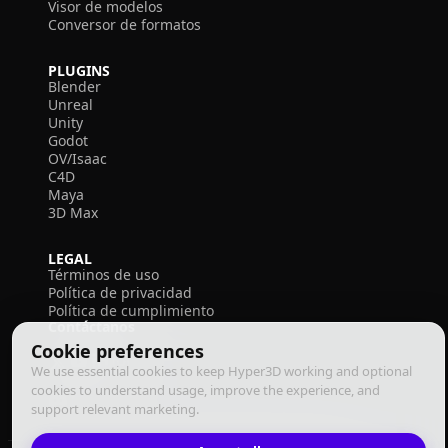
Visor de modelos
Conversor de formatos
PLUGINS
Blender
Unreal
Unity
Godot
OV/Isaac
C4D
Maya
3D Max
LEGAL
Términos de uso
Política de privacidad
Política de cumplimiento
Contáctanos
Cookie preferences
We use essential cookies to keep Hyper3D working and optional
cookies to understand usage, improve the experience, and
support relevant marketing.