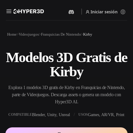
Iniciar sesión
Productos
Home
Videojuegos
Franquicias De Nintendo
Kirby
Funciones
Rodin
ChatAvatar
API
Modelos 3D Gratis de
Imagen A 3D
Texto A 3D
Precios
Sube una imagen y obtén un
Del prompt de texto al objeto
Kirby
objeto 3D al instante.
3D — al instante.
Recursos
Generador De Imágenes Con
Generador De Video Con IA
IA
Explora 1 modelos 3D gratis de Kirby en Franquicias de Nintendo,
Crea vídeos a partir de texto o
Genera imágenes de alta
imágenes con IA.
calidad a partir de un simple
parte de Videojuegos. Descarga assets o genera un modelo con
Comunidad
prompt.
Hyper3D AI.
API
Blender, Unity, Unreal
Games, AR/VR, Print
COMPATIBLE
USOS
Integra nuestra IA creativa en
Historia
Investigación
Blog
tu app o flujo de trabajo.
OmniCraft