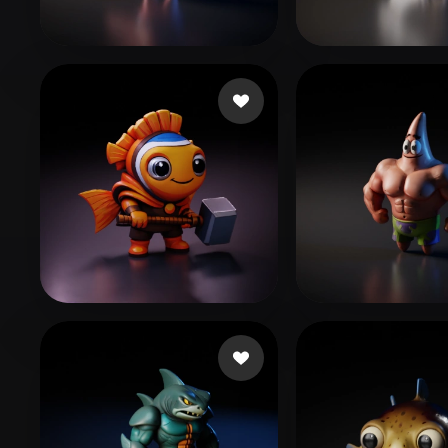
Organic
Photorealistic
Pixel
이 승엽
38 me gusta
yan
56 me gusta
Bardyshev Dmitrii
47 me gusta
123123
248 me 