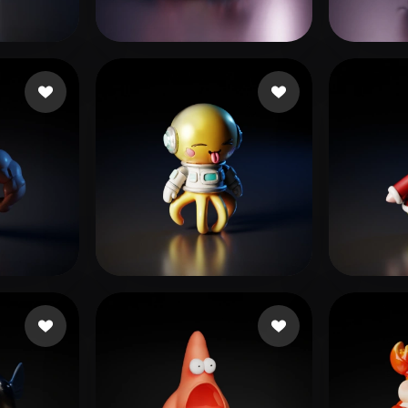
 Art
Realistic
Retro
Danylets Sviatoslav
51 me gusta
notT
冯
gusta
23 me gusta
Del A