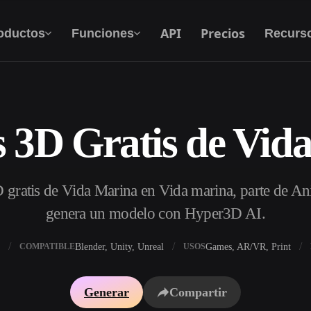
API
Precios
oductos
Funciones
Recurs
 3D Gratis de Vid
Texto A 3D
Del prompt de texto al objeto 3D — al
instante.
gratis de Vida Marina en Vida marina, parte de Ani
API
Integra nuestra IA creativa en tu app o flujo de
genera un modelo con Hyper3D AI.
trabajo.
Blender, Unity, Unreal
Games, AR/VR, Print
COMPATIBLE
USOS
 texturas IA
Buscador de modelos 3D
Generar
Compartir
DRI IA
Convertidor SVG a 3D