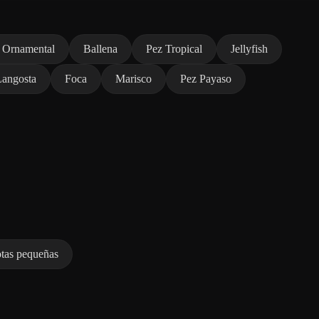
 Ornamental
Ballena
Pez Tropical
Jellyfish
Langosta
Foca
Marisco
Pez Payaso
tas pequeñas