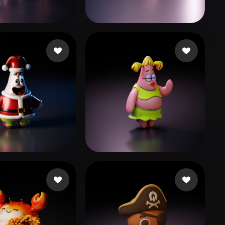
Stylized
Voxel
heDaveCave
31 me gusta
Daoud Joelle
25 me gusta
lamo Luengo Ser
46 me gusta
gorrochotegui gabrie
111 me gusta