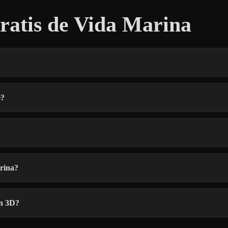
atis de Vida Marina
e?
rina?
ón 3D?