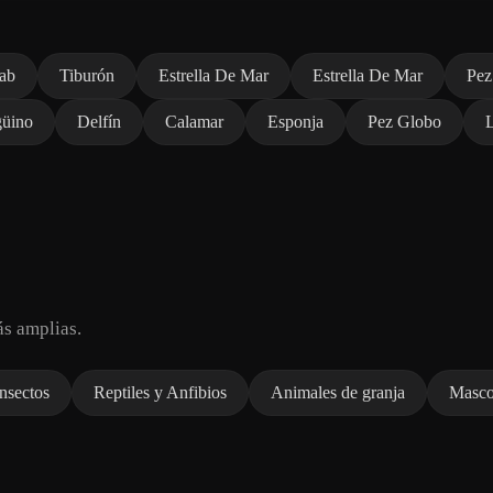
ab
Tiburón
Estrella De Mar
Estrella De Mar
Pez
güino
Delfín
Calamar
Esponja
Pez Globo
s amplias.
Insectos
Reptiles y Anfibios
Animales de granja
Masco