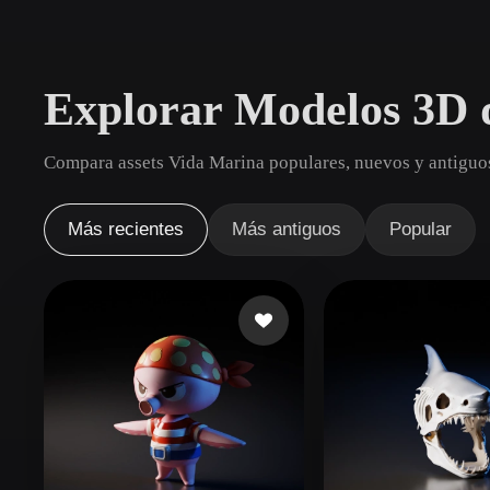
Casos De Uso
3D Printing
Animatio
Explorar Modelos 3D 
NFT Creation
E-commer
Jewelry
Metaverse
Compara assets Vida Marina populares, nuevos y antiguos
Design
Plug-Ins
Más recientes
Más antiguos
Popular
Blender
Unity
Unreal
God
Estilos
Abstract
Anime
Cart
Hand-Painted
Industrial
Isome