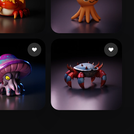
言
53 me gusta
G Hyeong
193 me gusta
weikai
131 me gusta
ruggles chris
50 me gusta