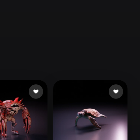
Automotive
Design
Character
Design
21
Flat
Gothic
Minimalist
Modern