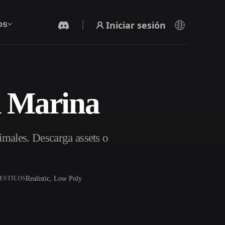
Iniciar sesión
os
a Marina
Generador De Video Con IA
Crea vídeos a partir de texto o imágenes con
IA.
males. Descarga assets o
Realistic, Low Poly
ESTILOS
Editor de mallas 3D