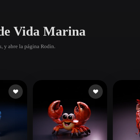
Game
n
Development
de Vida Marina
ce
VR/AR
Mechanical
, y abre la página Rodin.
Engineering
ot
Maya
3DS Max
ComfyUI
oon
Cel-Shaded
Fantasy
tric
Low Poly
Medieval