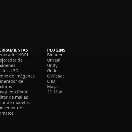
ERRAMIENTAS
PLUGINS
enerador HDRI
Blender
ejorador de
Unreal
mágenes
Unity
ector a 3D
Godot
emix de imágenes
OV/Isaac
enerador de
C4D
exturas
Maya
úsqueda Rodin
3D Max
itor de mallas
isor de modelos
onversor de
ormatos