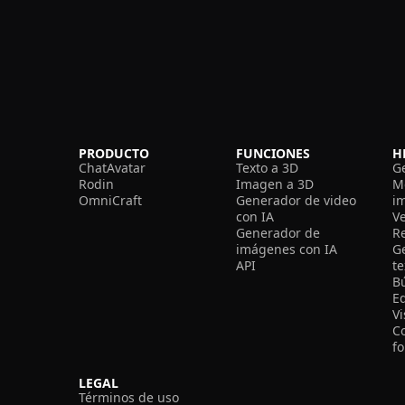
PRODUCTO
FUNCIONES
H
ChatAvatar
Texto a 3D
G
Rodin
Imagen a 3D
M
OmniCraft
Generador de video
i
con IA
V
Generador de
R
imágenes con IA
G
API
t
B
Ed
V
C
f
LEGAL
Términos de uso