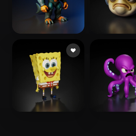
pap john
192 me gusta
Katya
53 me gus
王甜甜
355 me gusta
Kolodziej Dre