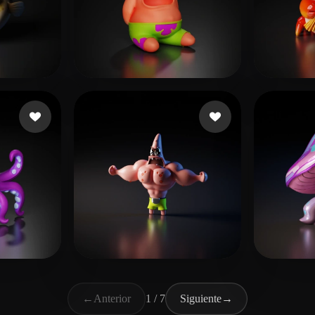
李泳
ta
Радченко Иван
216 me gusta
w
138 me gusta
eEhyQx
308 me gusta
shen 
←
Anterior
1 / 7
Siguiente
→