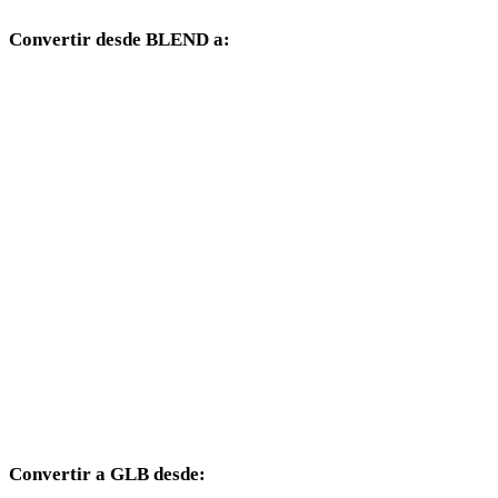
Convertir desde BLEND a:
Otros formatos de destino disponibles desde el selector BLEND.
BLEND a OBJ
BLEND a FBX
BLEND a USDZ
BLEND a STL
BLEND a GLTF
BLEND a PLY
BLEND a DAE
Convertir a GLB desde: