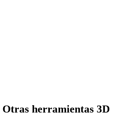
OFF a GLB
AMF a GLB
X a GLB
PNG a GLB
JPG a GLB
JPEG a GLB
Show 7 more
Otras herramientas 3D
Inspecciona recursos de origen o convertidos en visores 3D
relacionados antes de importarlos al siguiente flujo.