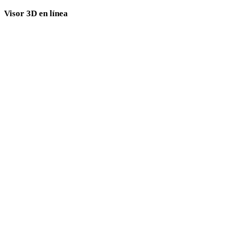
Visor 3D en línea
Ocho visores relacionados fijos seleccionados para esta página de conversión.
Visor DAE
Visor 3DS
Visor 3DM
Visor 3MF
Visor PLY
Visor GLB
Visor USDZ
Visor GLTF