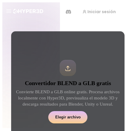
Iniciar sesión
Productos
Herramientas
Convertidor de formatos 3D
Convertidor BLEND a GLB
Funciones
Rodin
ChatAvatar
API
Imagen A 3D
Texto A 3D
Precios
Sube una imagen y obtén un
Del prompt de texto al ob
objeto 3D al instante.
— al instante.
Recursos
Generador De Video Con IA
Generador De Imágenes 
Convertidor BLEND a GLB gratis
Crea vídeos a partir de texto o
Genera imágenes de alta c
imágenes con IA.
partir de un simple promp
Convierte BLEND a GLB online gratis. Procesa archivos
Comunidad
localmente con Hyper3D, previsualiza el modelo 3D y
API
descarga resultados para Blender, Unity o Unreal.
Integra nuestra IA creativa en tu
app o flujo de trabajo.
Historia
Investigación
Blog
Elegir archivo
OmniCraft