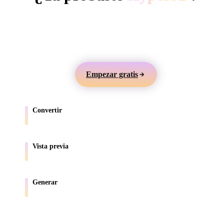
ComfyUI
Genera modelos 3D desde texto o imágenes, revísalos
en línea y exporta recursos para juegos, productos, AR
Estilos
e impresión 3D.
Abstract
Anime
Cartoon
Cel-Shaded
Empezar gratis
Fantasy
Flat
Gothic
Hand-Painte
Industrial
Isometric
Low Poly
Medieval
Convertir
Mueve modelos entre formatos compatibles con el navegador.
Minimalist
Modern
Organic
Photorealisti
Vista previa
Pixel Art
Realistic
Retro
Stylized
Inspecciona archivos de origen y convertidos en línea.
Voxel
Generar
Crea nuevos recursos 3D desde texto o imágenes.