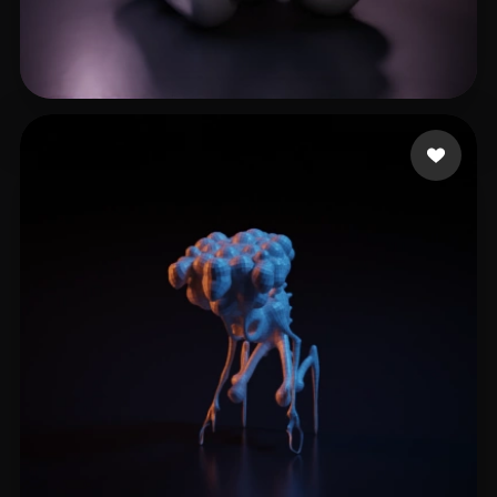
Fischthal Michael
14 curtidas