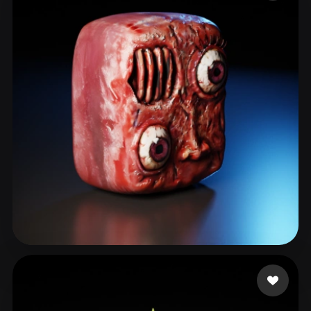
ComfyUI
21
Estilos
Abstract
Anime
Cartoon
Cel-Shaded
Fantasy
Flat
Gothic
Hand-Painted
Industrial
Isometric
Low Poly
Medieval
Minimalist
Modern
Organic
Photorealistic
Pixel Art
Realistic
Retro
Stylized
Voxel
savio2
30 curtidas