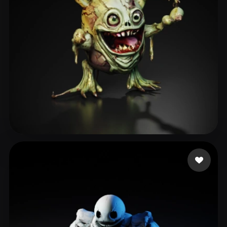
lammb lammy
19 curtidas