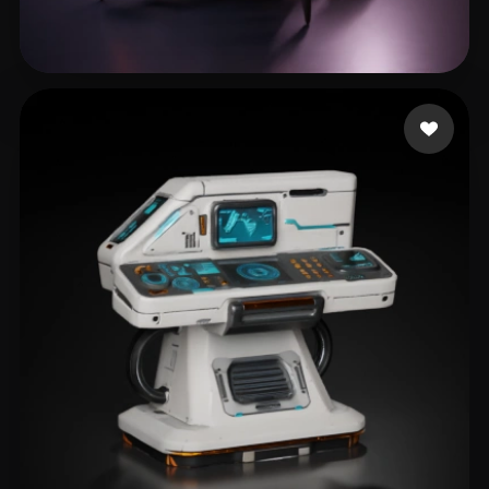
mjb
238 curtidas