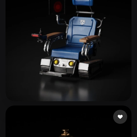
themcity
40 curtidas