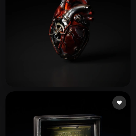
东篱把酒hjy
114 curtidas