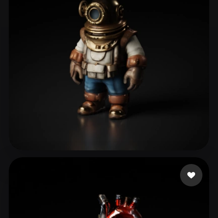
blueshani
32 curtidas