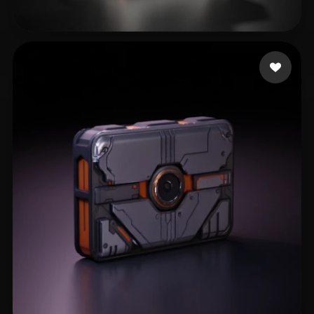
mendoza cesar alexan
184 curtidas