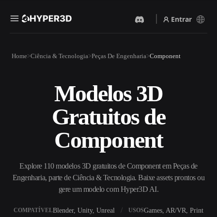
Entrar
Produtos
Home
Ciência & Tecnologia
Peças De Engenharia
Component
Recursos
Rodin
ChatAvatar
API
Modelos 3D
Imagem Para 3D
Texto Para 3D
Preços
Envie uma imagem e receba
Do prompt de texto ao objeto
Gratuitos de
um objeto 3D na hora.
3D — na hora.
Recursos
Gerador De Imagens IA
Gerador De Vídeo IA
Component
Gere visuais de alta qualidade
Crie vídeos a partir de texto
a partir de um prompt
ou imagens com IA.
simples.
Comunidade
Explore 110 modelos 3D gratuitos de Component em Peças de
API
Engenharia, parte de Ciência & Tecnologia. Baixe assets prontos ou
Integre nossa IA criativa ao
seu app ou fluxo de trabalho.
gere um modelo com Hyper3D AI.
História
Pesquisa
Blog
OmniCraft
Blender, Unity, Unreal
Games, AR/VR, Print
COMPATÍVEL
USOS