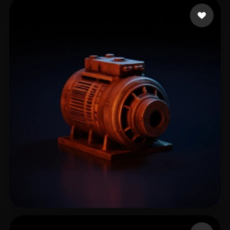
Woody
90 curtidas
Peterson Matthew
76 curtidas