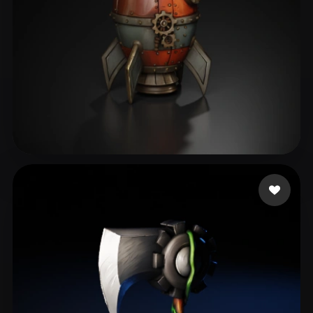
Aset Kazhybek
75 curtidas