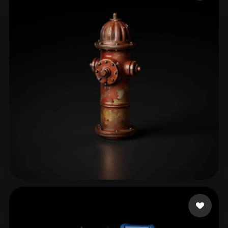
ComfyUI
21
Estilos
Abstract
Anime
Cartoon
Cel-Shaded
Fantasy
Flat
Gothic
Hand-Painted
Industrial
Isometric
Low Poly
Medieval
Minimalist
Modern
Organic
Photorealistic
Pixel Art
Realistic
Retro
Stylized
Voxel
602470
23 curtidas