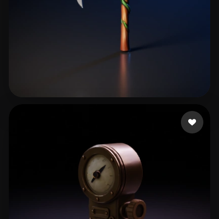
Gugav Gustavojj
68 curtidas