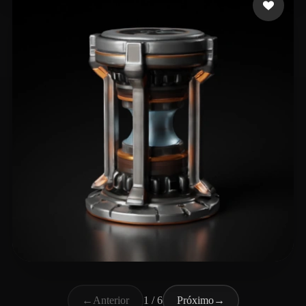
lin shan
114 curtidas
←
Anterior
1 / 6
Próximo
→