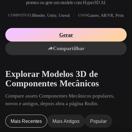
Casos De Uso
prontos ou gere um modelo com Hyper3D AI.
Remix de Imagem IA
Gerador de HDRI IA
Editor de Malha
3D Printing
Animation
Blender, Unity, Unreal
Games, AR/VR, Print
Melhorador de Imagem IA
Motor de Busca de Modelos 3D
COMPATÍVEL
USOS
Game
Automotive
Gerador de Texturas IA
Conversor de SVG para 3D
Development
Design
Gerar
NFT Creation
E-commerce
Compartilhar
Character
VR/AR
Design
Metaverse
Jewelry Design
Explorar Modelos 3D de
Mechanical
Componentes Mecânicos
Engineering
Compare assets Componentes Mecânicos populares,
Plug-Ins
novos e antigos, depois abra a página Rodin.
Blender
Unity
Unreal
Mais Recentes
Mais Antigos
Popular
Godot
Maya
3DS Max