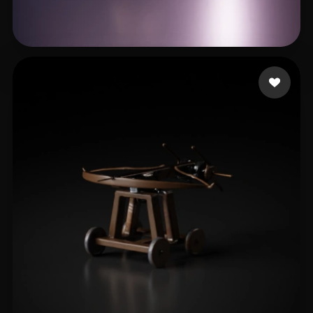
NosyTV
9 curtidas