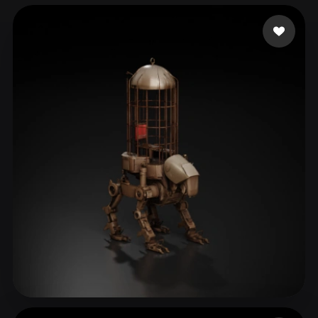
ComfyUI
21
Estilos
Abstract
Anime
Cartoon
Cel-Shaded
Fantasy
Flat
Gothic
Hand-Painted
Industrial
Isometric
Low Poly
Medieval
Minimalist
Modern
Organic
Photorealistic
Pixel Art
Realistic
Retro
Stylized
Voxel