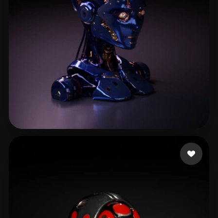
sujit9944
65 curtidas