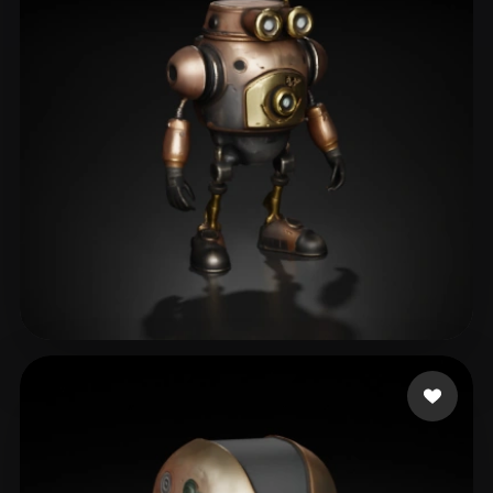
xiaochun
173 curtidas