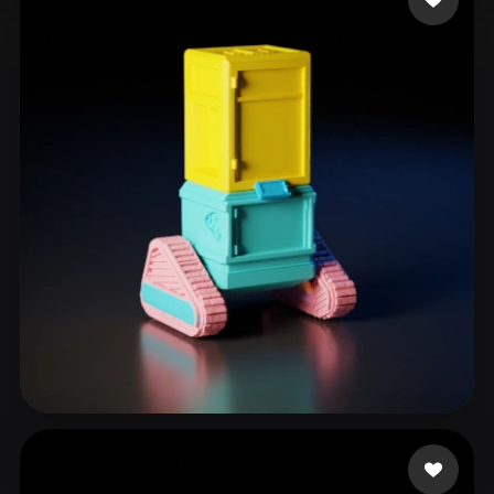
eEhyQx
31 curtidas