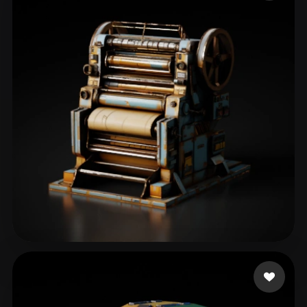
eEhyQx
46 curtidas