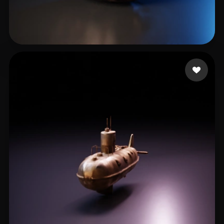
shaharabani omer
12 curtidas