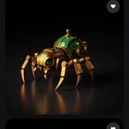
Liston Cassidy
13 curtidas
dagostini programado
183 curtidas