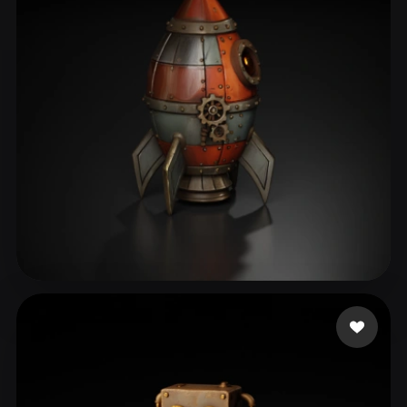
Aset Kazhybek
75 curtidas