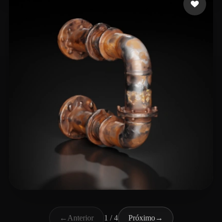
Dawn of the Wizards
34 curtidas
←
Anterior
1 / 4
Próximo
→