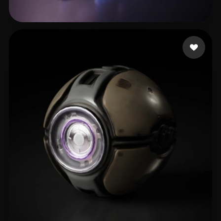
sujit9944
65 curtidas