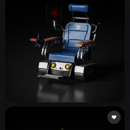
ComfyUI
21
Estilos
Abstract
Anime
Cartoon
Cel-Shaded
Fantasy
Flat
Gothic
Hand-Painted
Industrial
Isometric
Low Poly
Medieval
Minimalist
Modern
Organic
Photorealistic
Pixel Art
Realistic
Retro
Stylized
Voxel
themcity
40 curtidas