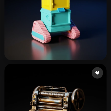
eEhyQx
31 curtidas