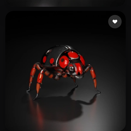
lin hua
48 curtidas