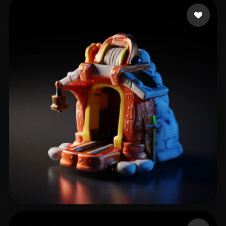
Libbi167rvx
31 curtidas
kloklo
19 curtidas