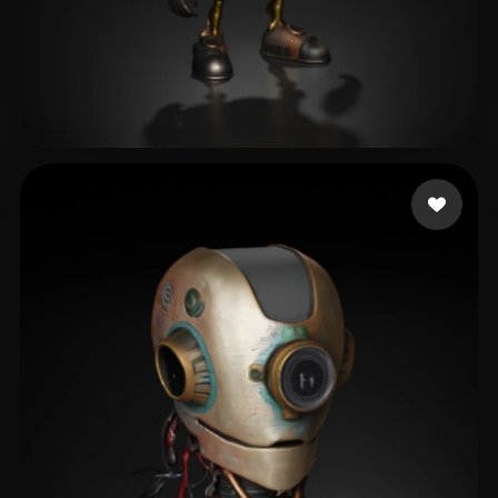
xiaochun
173 curtidas