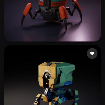
mjb
238 curtidas