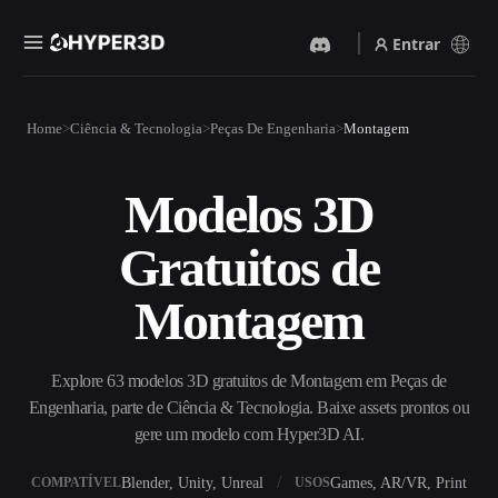
Entrar
Produtos
Home
Ciência & Tecnologia
Peças De Engenharia
Montagem
Recursos
Rodin
ChatAvatar
API
Modelos 3D
Imagem Para 3D
Texto Para 3D
Preços
Envie uma imagem e receba
Do prompt de texto ao objeto
Gratuitos de
um objeto 3D na hora.
3D — na hora.
Recursos
Gerador De Imagens IA
Gerador De Vídeo IA
Montagem
Gere visuais de alta qualidade
Crie vídeos a partir de texto
a partir de um prompt
ou imagens com IA.
simples.
Comunidade
Explore 63 modelos 3D gratuitos de Montagem em Peças de
API
Engenharia, parte de Ciência & Tecnologia. Baixe assets prontos ou
Integre nossa IA criativa ao
seu app ou fluxo de trabalho.
gere um modelo com Hyper3D AI.
História
Pesquisa
Blog
OmniCraft
Blender, Unity, Unreal
Games, AR/VR, Print
COMPATÍVEL
USOS