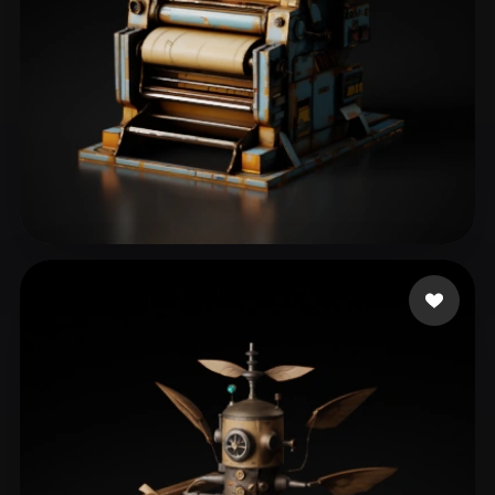
eEhyQx
46 curtidas