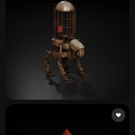
Liston Cassidy
13 curtidas