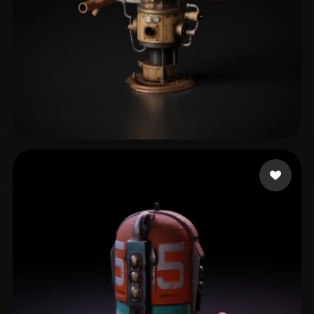
Kungler Marian
68 curtidas