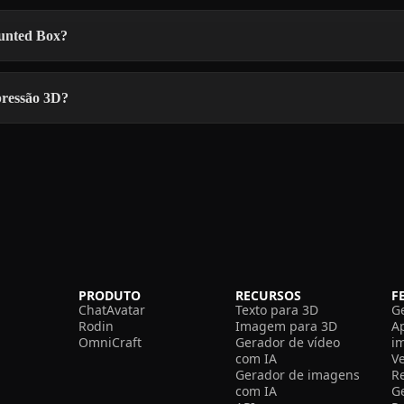
unted Box?
ressão 3D?
PRODUTO
RECURSOS
F
ChatAvatar
Texto para 3D
G
Rodin
Imagem para 3D
A
OmniCraft
Gerador de vídeo
i
com IA
V
Gerador de imagens
R
com IA
G