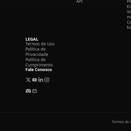
API
P
E
V
m
C
f
LEGAL
Termos de Uso
Política de
Privacidade
Política de
Cumprimento
Fale Conosco
Termos de 