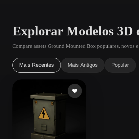
Casos De Uso
3D Printing
Animatio
Explorar Modelos 3D
NFT Creation
E-commer
Jewelry
Metaverse
Compare assets Ground Mounted Box populares, novos e a
Design
Plug-Ins
Mais Recentes
Mais Antigos
Popular
Blender
Unity
Unreal
God
Estilos
Abstract
Anime
Cart
Hand-Painted
Industrial
Isome