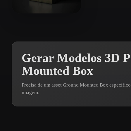
Organic
Photorealistic
Pixel
Garosh.
4 curtidas
Gerar Modelos 3D P
Mounted Box
Precisa de um asset Ground Mounted Box específic
imagem.