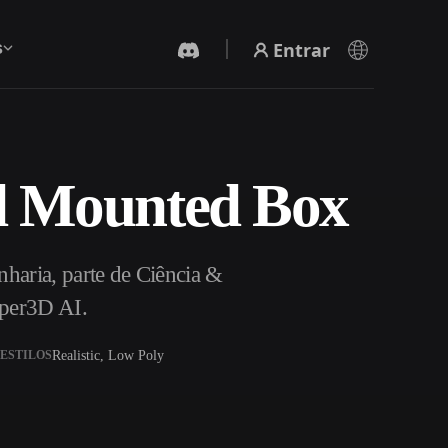
Entrar
s
d Mounted Box
Gerador De Vídeo IA
Crie vídeos a partir de texto ou imagens com
IA.
aria, parte de Ciência &
yper3D AI.
Realistic, Low Poly
ESTILOS
Editor de Malhas 3D