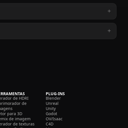
ERRAMENTAS
PLUG-INS
erador de HDRI
Blender
primorador de
Unreal
magens
Unity
etor para 3D
Godot
emix de imagem
OV/Isaac
erador de texturas
C4D