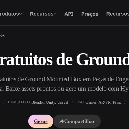
API
Preços
rodutos
Recursos
Recurso
Box
ratuitos de Groun
Texto Para 3D
Do prompt de texto ao objeto 3D — na hora.
atuitos de Ground Mounted Box em Peças de Engenh
API
Integre nossa IA criativa ao seu app ou fluxo
a. Baixe assets prontos ou gere um modelo com H
de trabalho.
Blender, Unity, Unreal
Games, AR/VR, Print
COMPATÍVEL
USOS
exturas IA
Motor de Busca de Modelos 3D
Gerar
Compartilhar
HDRI IA
Conversor de SVG para 3D