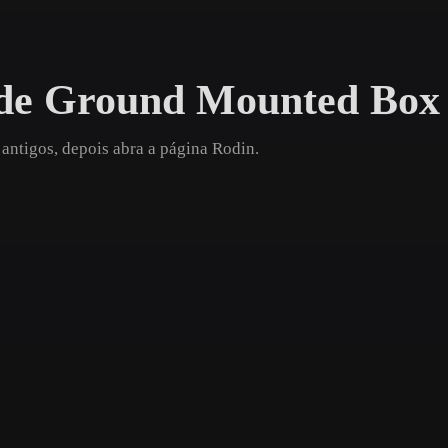
Game
n
Development
 de Ground Mounted Box
ce
VR/AR
Mechanical
ntigos, depois abra a página Rodin.
Engineering
ot
Maya
3DS Max
ComfyUI
oon
Cel-Shaded
Fantasy
tric
Low Poly
Medieval