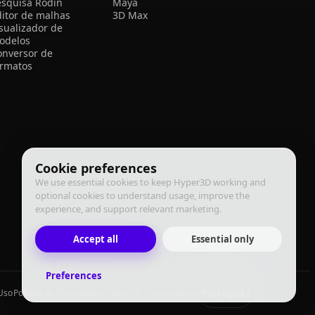
esquisa Rodin
Maya
ditor de malhas
3D Max
isualizador de
odelos
onversor de
ormatos
Cookie preferences
We use essential cookies to keep Hyper3D working and
optional cookies to understand usage, improve the
experience, and support relevant marketing.
Accept all
Essential only
Preferences
Português
Uso
Política de Privacidade
Política de Cumprimento