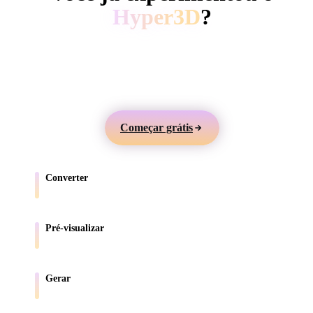
ComfyUI
Hyper3D
?
Gere modelos 3D a partir de texto ou imagens,
Estilos
visualize online e exporte ativos para jogos, produtos,
Abstract
Anime
Cartoon
Cel-Shaded
AR e impressão 3D.
Fantasy
Flat
Gothic
Hand-Painte
Começar grátis
Industrial
Isometric
Low Poly
Medieval
Converter
Minimalist
Modern
Organic
Photorealisti
Mova modelos entre formatos compatíveis com o navegador.
Pixel Art
Realistic
Retro
Stylized
Pré-visualizar
Inspecione arquivos de origem e convertidos online.
Voxel
Gerar
Crie novos ativos 3D a partir de texto ou imagens.