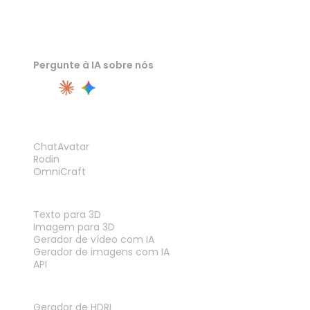
Pergunte à IA sobre nós
PRODUTO
ChatAvatar
Rodin
OmniCraft
RECURSOS
Texto para 3D
Imagem para 3D
Gerador de vídeo com IA
Gerador de imagens com IA
API
FERRAMENTAS
Gerador de HDRI