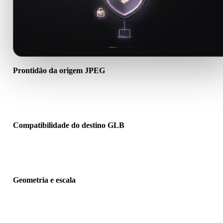
Prontidão da origem JPEG
Verifique se o arquivo JPEG abre corretamente e inclui materiais,
texturas ou dados binários auxiliares necessários.
Compatibilidade do destino GLB
Confirme se GLB é aceito pelo app, engine, slicer, visualizador AR
pipeline de produção de destino.
Geometria e escala
Pré-visualize o resultado para verificar escala, orientação, visibilid
da malha, normais e quantidade esperada de objetos.