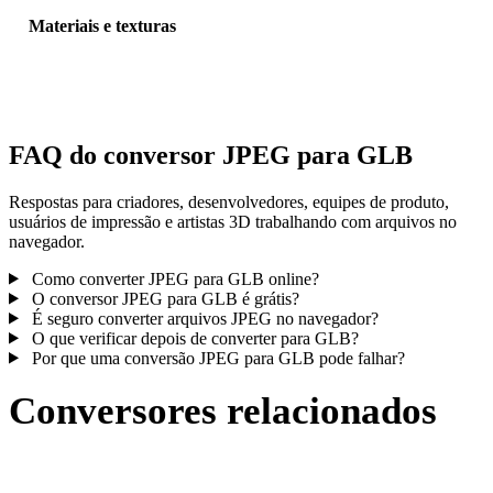
Materiais e texturas
Algumas conversões simplificam materiais ou referências externas 
textura; inspecione o resultado antes de publicar ou entregar.
FAQ do conversor JPEG para GLB
Respostas para criadores, desenvolvedores, equipes de produto,
usuários de impressão e artistas 3D trabalhando com arquivos no
navegador.
Como converter JPEG para GLB online?
O conversor JPEG para GLB é grátis?
É seguro converter arquivos JPEG no navegador?
O que verificar depois de converter para GLB?
Por que uma conversão JPEG para GLB pode falhar?
Conversores relacionados
Continue com fluxos de conversão JPEG e GLB publicados como
páginas compatíveis.