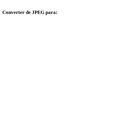
Converter de JPEG para:
Outros formatos de destino disponíveis a partir do seletor JPEG.
JPEG para OBJ
JPEG para FBX
JPEG para USDZ
JPEG para STL
JPEG para GLTF
JPEG para 3MF
JPEG para PLY
JPEG para DAE