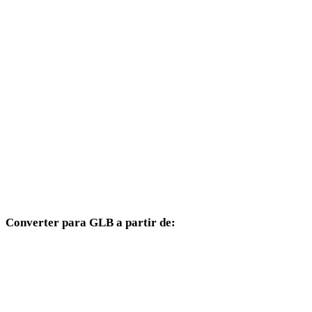
JPEG para 3DS
JPEG para 3DM
JPEG para DXF
JPEG para DWG
JPEG para PNG
JPEG para JPG
JPEG para WEBP
Converter para GLB a partir de:
Outros formatos de origem cujo seletor de destino inclui GLB.
OBJ para GLB