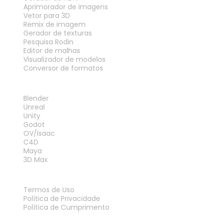
Aprimorador de imagens
Vetor para 3D
Remix de imagem
Gerador de texturas
Pesquisa Rodin
Editor de malhas
Visualizador de modelos
Conversor de formatos
PLUG-INS
Blender
Unreal
Unity
Godot
OV/Isaac
C4D
Maya
3D Max
LEGAL
Termos de Uso
Política de Privacidade
Política de Cumprimento
Fale Conosco