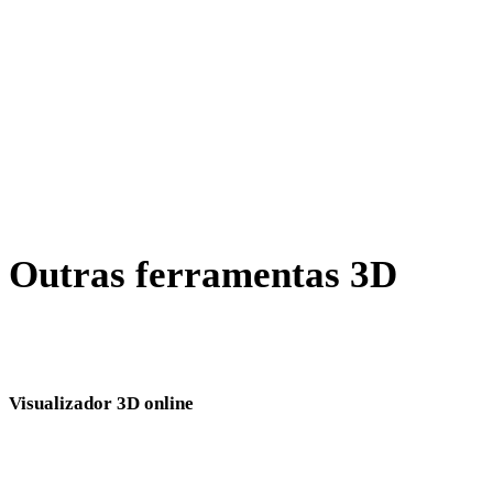
X para GLB
BLEND para GLB
PNG para GLB
JPG para GLB
Show 7 more
Outras ferramentas 3D
Inspecione ativos de origem ou convertidos em visualizadores 3D
online relacionados antes de importar para o próximo fluxo.
Visualizador 3D online
Oito visualizadores relacionados fixos selecionados para esta página de
conversão.