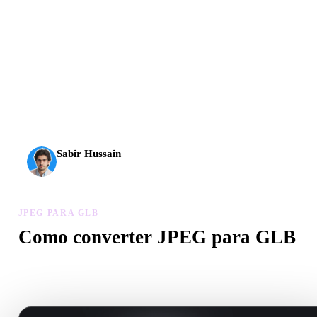
A IA 3D chegou a um novo patamar. O Rodin Gen-2.5
entrega geometria em cerca de 4 s, modelo completo em
cerca de 5 s, mais de 10 milhões de polígonos, estrutura
limpa e resultados prontos para produção.
Sabir Hussain
Entusiasta de IA e tecnologia
JPEG PARA GLB
Como converter JPEG para GLB
Siga este fluxo JPEG para GLB para criar um arquivo .GLB no
navegador.