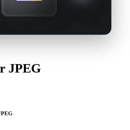
er JPEG
L.
 JPEG
bre corretamente e inclui materiais, texturas ou dados
s.