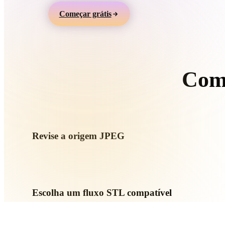
Organic
Photorealistic
Pixel
Começar grátis
Com
S
Revise a origem JPEG
Verifique se o ativo JPEG está pronto para o fluxo de destino 
necessários.
Escolha um fluxo STL compatível
Use links de conversores relacionados ou continue no Hyper
geração por IA ou exportação.