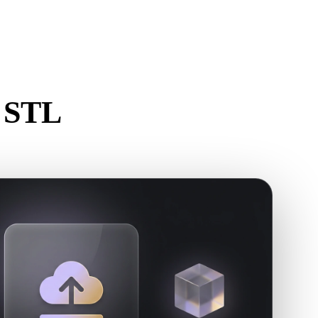
Stylized
Voxel
 STL
r.