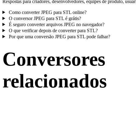
Respostas para criadores, desenvolvedores, equipes de produto, usuár
Como converter JPEG para STL online?
O conversor JPEG para STL é grátis?
É seguro converter arquivos JPEG no navegador?
O que verificar depois de converter para STL?
Por que uma conversão JPEG para STL pode falhar?
Conversores
relacionados
Continue com fluxos de conversão JPEG e STL publicados como
páginas compatíveis.