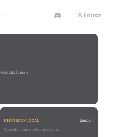
Entrar
s
Gerador De Vídeo IA
Crie vídeos a partir de texto ou imagens com
IA.
visualizáveis e
Editor de Malhas 3D
Limpar
HISTÓRICO LOCAL
Os arquivos convertidos aparecerão aqui.