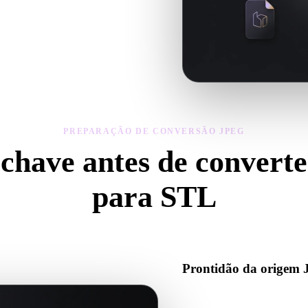
eometria, materiais, escala e
PREPARAÇÃO DE CONVERSÃO JPEG
-chave antes de convert
para STL
se estas verificações para evitar surpresas ao passar de .JPEG para .ST
Prontidão da origem
Verifique se o arquivo JPEG a
binários auxiliares necessário