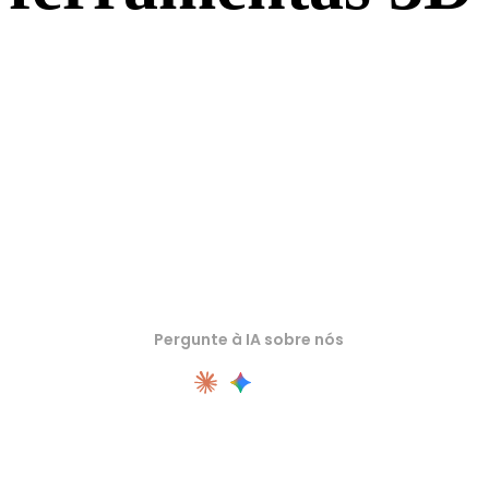
Inspecione ativos de origem ou convertidos em visualizadores 3D
online relacionados antes de importar para o próximo fluxo.
Pergunte à IA sobre nós