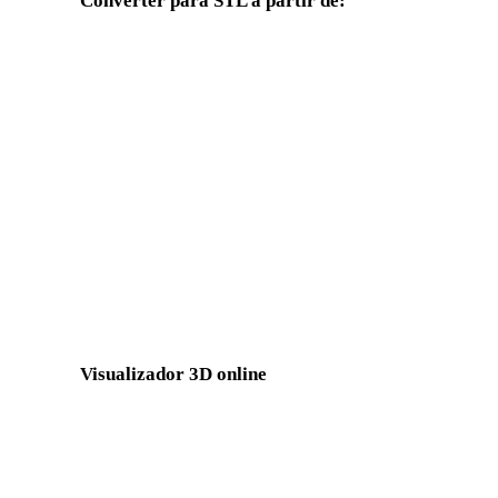
Converter para STL a partir de:
Outros formatos de origem cujo seletor de destino inclui STL.
OBJ para STL
FBX para STL
GLTF para STL
3MF para STL
3DS para STL
DXF para STL
X para STL
BLEND para STL
Show 8 more
Visualizador 3D online
Oito visualizadores relacionados fixos selecionados para esta pági
Visualizador FBX
Visualizador USDZ