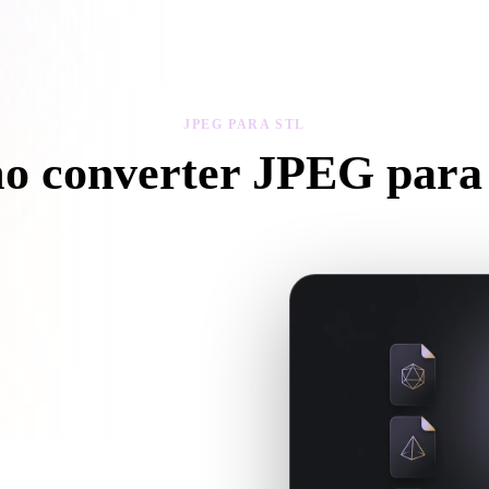
 Art
Realistic
Retro
JPEG PARA STL
o converter JPEG para
iga este fluxo JPEG para STL para criar um arquivo .STL no navegado
e se arquivos auxiliares são
3D quando a conversão exigir