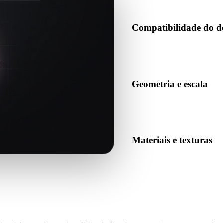
Compatibilidade do d
Confirme se STL é aceito pelo
produção de destino.
Geometria e escala
Pré-visualize o resultado para
quantidade esperada de objet
Materiais e texturas
Algumas conversões simplific
o resultado antes de publicar