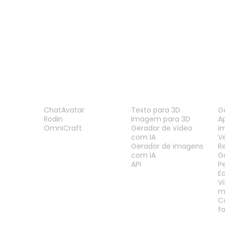
Visualizador 3MF
Visualizador 3DS
PRODUTO
RECURSOS
F
ChatAvatar
Texto para 3D
G
Rodin
Imagem para 3D
A
OmniCraft
Gerador de vídeo
i
com IA
V
Gerador de imagens
R
com IA
G
API
P
E
V
m
C
f