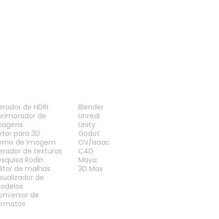
Visualizador GLTF
Visualizador DAE
ERRAMENTAS
PLUG-INS
erador de HDRI
Blender
primorador de
Unreal
magens
Unity
etor para 3D
Godot
emix de imagem
OV/Isaac
erador de texturas
C4D
esquisa Rodin
Maya
ditor de malhas
3D Max
isualizador de
odelos
onversor de
ormatos