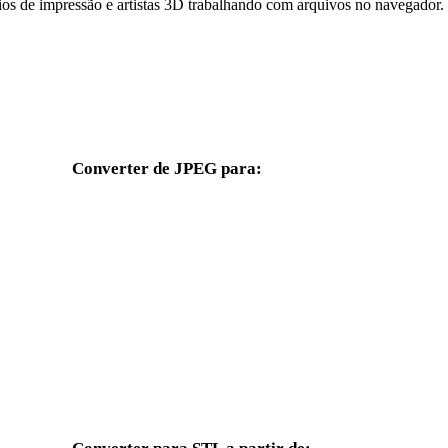
ios de impressão e artistas 3D trabalhando com arquivos no navegador.
Converter de JPEG para:
Outros formatos de destino disponíveis a partir do seletor JPEG.
JPEG para OBJ
JPEG para FBX
JPEG para GLTF
JPEG para 3MF
JPEG para 3DS
JPEG para 3DM
JPEG para PNG
JPEG para JPG