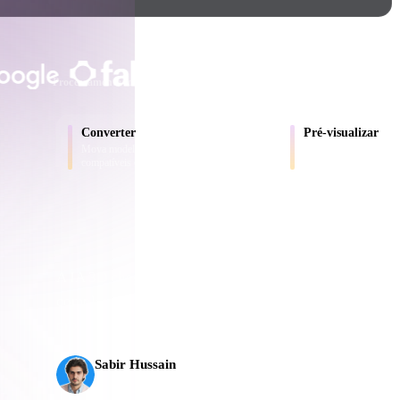
Game
n
Development
CONFIADO POR CRIADORES E EQ
ce
VR/AR
Processamento local
Sem conta obrigatória
Até 200 MB
Mechanical
Converter
Pré-visualizar
Engineering
Mova modelos entre formatos
Inspecione arquivos d
compatíveis com o navegador.
convertidos online.
ot
Maya
3DS Max
ComfyUI
A IA 3D chegou a um novo patamar. O Rodin Gen-2.5 e
completo em cerca de 5 s, mais de 10 milhões de políg
oon
Cel-Shaded
Fantasy
produção.
tric
Low Poly
Medieval
Sabir Hussain
Entusiasta de IA e tecnologia