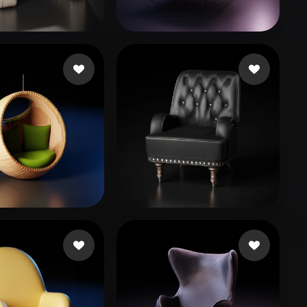
Stylized
Voxel
ễn Phương Anh
32 beğeni
Diaz Javier
283 beğeni
 meet
84 beğeni
ObsessVR
150 beğeni