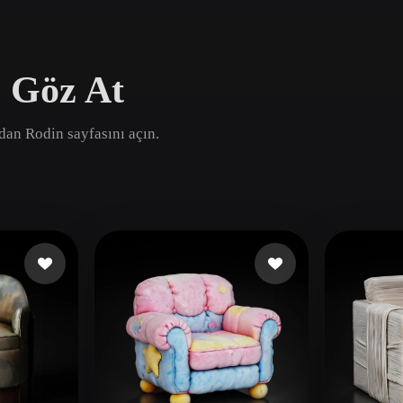
Game
n
Development
e Göz At
ce
VR/AR
Mechanical
ından Rodin sayfasını açın.
Engineering
ot
Maya
3DS Max
ComfyUI
oon
Cel-Shaded
Fantasy
tric
Low Poly
Medieval