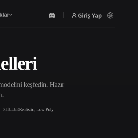
Giriş Yap
klar
lleri
Yapay Zeka Video Oluşturucu
Yapay zekayla metinden ya da görsellerden
video oluşturun.
odelini keşfedin. Hazır
n.
Realistic, Low Poly
STILLER
3D Mesh Düzenleyici