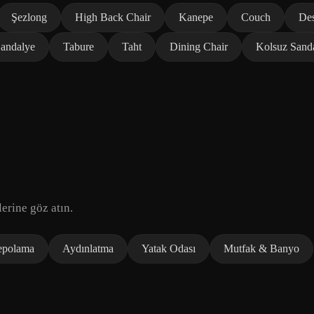
Şezlong
High Back Chair
Kanepe
Couch
Des
andalye
Tabure
Taht
Dining Chair
Kolsuz Sand
erine göz atın.
epolama
Aydınlatma
Yatak Odası
Mutfak & Banyo