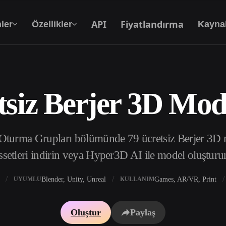
API
Fiyatlandırma
ler
Özellikler
Kayna
tsiz Berjer 3D Mode
Metinden 3D’ye
Metin isteminden 3D nesneye — anında.
Oturma Grupları bölümünde 79 ücretsiz Berjer 3D m
API
Yaratıcı yapay zekamızı uygulamanıza ya da iş
ssetleri indirin veya Hyper3D AI ile model oluşturu
akışınıza entegre edin.
Blender, Unity, Unreal
Games, AR/VR, Print
UYUMLU
KULLANIM
 Doku Oluşturucu
3D Model Arama Motoru
Oluştur
Paylaş
 HDRI Oluşturucu
SVG’den 3D’ye Dönüştürücü