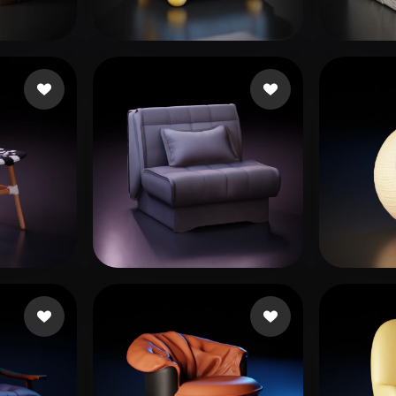
 Art
Realistic
Retro
mahmoud
38 beğeni
blender001
88 beğeni
Nguy
ea
103 beğeni
Stanisavljev Strahin
77 beğeni
Bajak