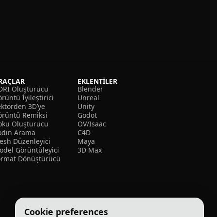
RAÇLAR
EKLENTILER
DRI Oluşturucu
Blender
rüntü İyileştirici
Unreal
ektörden 3D’ye
Unity
örüntü Remiksi
Godot
oku Oluşturucu
OV/Isaac
odin Arama
C4D
esh Düzenleyici
Maya
odel Görüntüleyici
3D Max
ormat Dönüştürücü
Cookie preferences