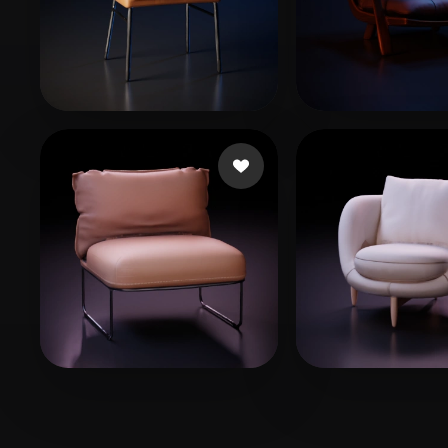
Ahmad Salman
168 beğeni
PinjiaChen
159
LMP
58 beğeni
nacix53193
107