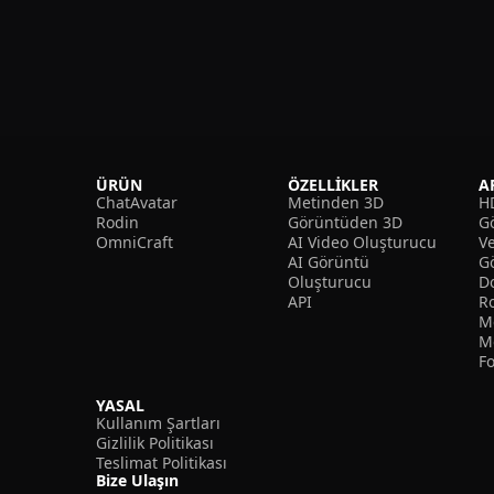
ÜRÜN
ÖZELLIKLER
A
ChatAvatar
Metinden 3D
H
Rodin
Görüntüden 3D
Gö
OmniCraft
AI Video Oluşturucu
V
AI Görüntü
G
Oluşturucu
D
API
R
M
M
F
YASAL
Kullanım Şartları
Gizlilik Politikası
Teslimat Politikası
Bize Ulaşın