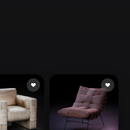
Automotive
Design
Character
Design
21
Flat
Gothic
Minimalist
Modern