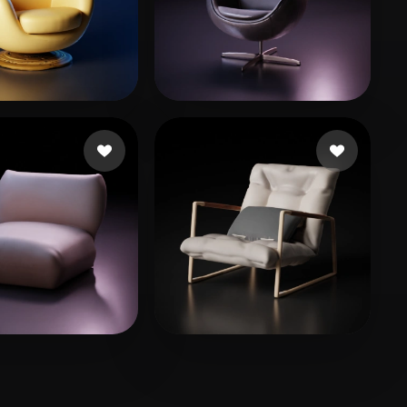
to Fábio
96 beğeni
1
97 beğeni
42 beğeni
lovejhip
46 beğeni