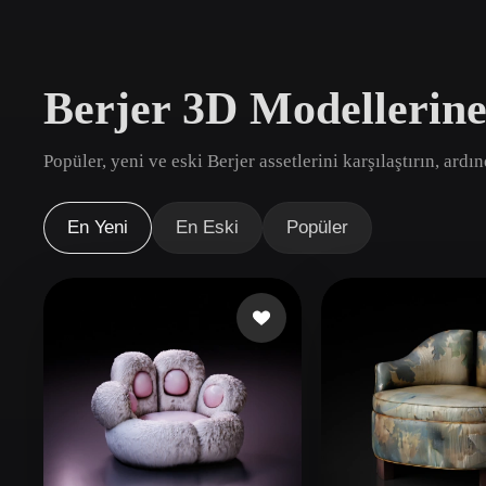
Kullanım Alanları
3D Printing
Animatio
Berjer 3D Modellerin
NFT Creation
E-commer
Jewelry
Metaverse
Popüler, yeni ve eski Berjer assetlerini karşılaştırın, ard
Design
Eklentiler
En Yeni
En Eski
Popüler
Blender
Unity
Unreal
God
Stiller
Abstract
Anime
Cart
Hand-Painted
Industrial
Isome