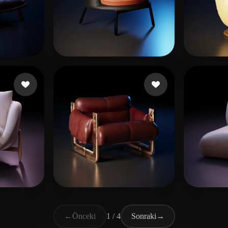
405382799@qq。com
 beğeni
115 beğeni
Augus
汪 熙研
大河
 beğeni
29 beğeni
←
Önceki
1 / 4
Sonraki
→