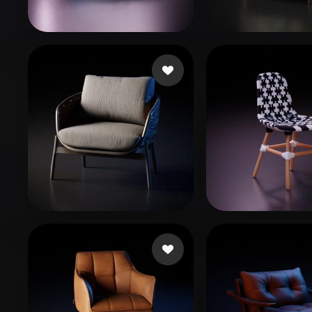
Organic
Photorealistic
Pixel
dream
110 beğeni
abdelkhalek 
López Ulises
224 beğeni
Bernardi Andr