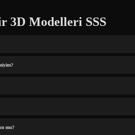
ir 3D Modelleri SSS
 miyim?
gun mu?