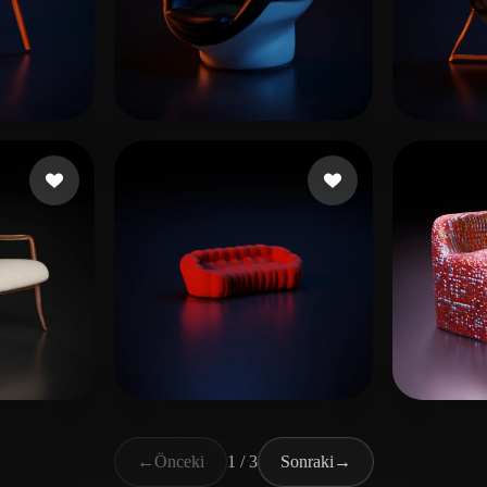
ni
Moal Lucien
14 beğeni
Lang
Pradil Alfredo Marco
23 beğeni
Ljulj
←
Önceki
1 / 3
Sonraki
→