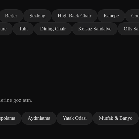
Berjer
Şezlong
High Back Chair
Kanepe
Co
ure
Taht
Dining Chair
Kolsuz Sandalye
Ofis Sa
erine göz atın.
epolama
Aydınlatma
Yatak Odası
Mutfak & Banyo