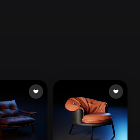
Automotive
Design
Character
Design
21
Flat
Gothic
Minimalist
Modern