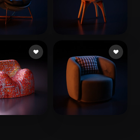
don Simon
18 beğeni
Sideri Katerina
8 beğeni
anovic Alvin
6 beğeni
chen le
15 beğeni