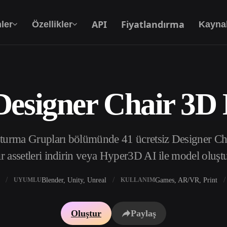
API
Fiyatlandırma
ler
Özellikler
Kayna
Designer Chair 3D
Metinden 3D’ye
Metin isteminden 3D nesneye — anında.
turma Grupları bölümünde 41 ücretsiz Designer Cha
API
Yaratıcı yapay zekamızı uygulamanıza ya da iş
r assetleri indirin veya Hyper3D AI ile model oluşt
akışınıza entegre edin.
Blender, Unity, Unreal
Games, AR/VR, Print
UYUMLU
KULLANIM
 Doku Oluşturucu
3D Model Arama Motoru
Oluştur
Paylaş
 HDRI Oluşturucu
SVG’den 3D’ye Dönüştürücü