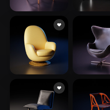
Organic
Photorealistic
Pixel
Bernardi Andrea
103 beğeni
kim jaehyun
18
Augusto Fábio
96 beğeni
1
97 beğeni