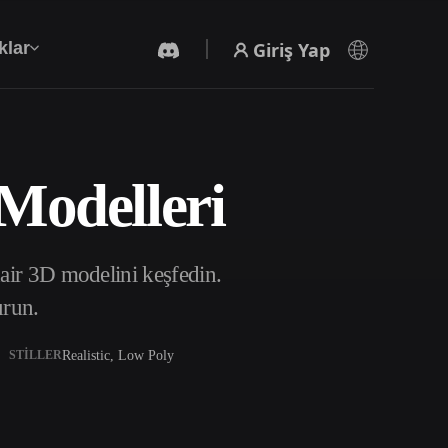
Giriş Yap
klar
 Modelleri
Yapay Zeka Video Oluşturucu
Yapay zekayla metinden ya da görsellerden
video oluşturun.
ir 3D modelini keşfedin.
urun.
Realistic, Low Poly
STILLER
3D Mesh Düzenleyici