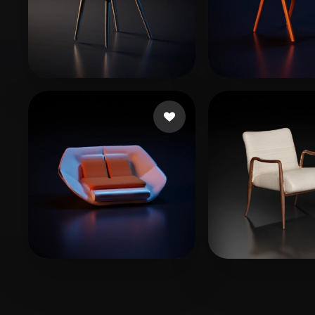
黃 Cindy
15 beğeni
tao jose
18 beğe
HapticGames
10 beğeni
gazza
8 beğeni