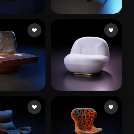
Stylized
Voxel
405382799@qq。com
aChen
159 beğeni
115 beğeni
r Sajan
14 beğeni
Amaanan Mohamed
25 beğeni