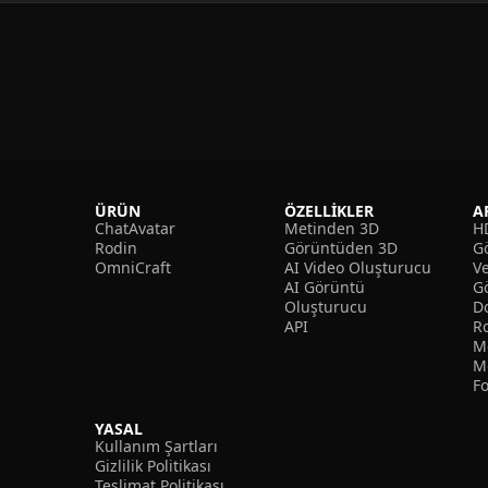
ÜRÜN
ÖZELLIKLER
A
ChatAvatar
Metinden 3D
H
Rodin
Görüntüden 3D
Gö
OmniCraft
AI Video Oluşturucu
V
AI Görüntü
G
Oluşturucu
D
API
R
M
M
F
YASAL
Kullanım Şartları
Gizlilik Politikası
Teslimat Politikası