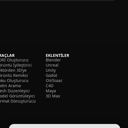
RAÇLAR
EKLENTILER
DRI Oluşturucu
Blender
rüntü İyileştirici
Unreal
ektörden 3D’ye
Unity
örüntü Remiksi
Godot
oku Oluşturucu
OV/Isaac
odin Arama
C4D
esh Düzenleyici
Maya
odel Görüntüleyici
3D Max
ormat Dönüştürücü