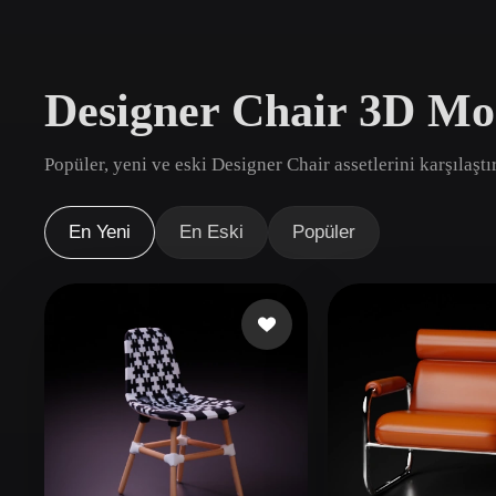
Kullanım Alanları
3D Printing
Animatio
Designer Chair 3D Mo
NFT Creation
E-commer
Jewelry
Metaverse
Popüler, yeni ve eski Designer Chair assetlerini karşılaştı
Design
Eklentiler
En Yeni
En Eski
Popüler
Blender
Unity
Unreal
God
Stiller
Abstract
Anime
Cart
Hand-Painted
Industrial
Isome