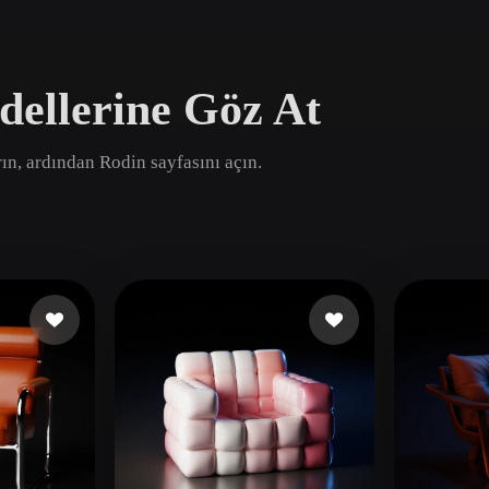
Game
n
Development
dellerine Göz At
ce
VR/AR
Mechanical
rın, ardından Rodin sayfasını açın.
Engineering
ot
Maya
3DS Max
ComfyUI
oon
Cel-Shaded
Fantasy
tric
Low Poly
Medieval