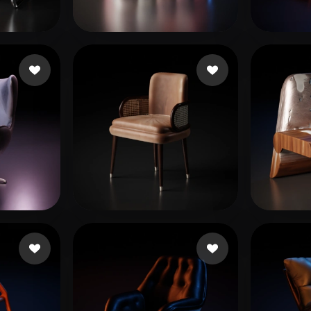
 Art
Realistic
Retro
1 beğeni
Khalil Esmat
148 beğeni
Pinji
Pham Stun
64 beğeni
Kuma