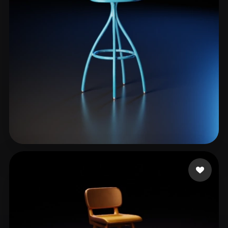
FANG 7
8 beğeni