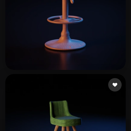
Okarin
6 beğeni