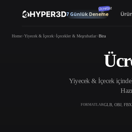
Ücretsiz
7 Günlük Deneme
Ürün
Ürünler
Home
Yiyecek & İçecek
İçecekler & Meşrubatlar
Bira
Özellikler
Rodin
ChatAvatar
API
Ücr
Görselden 3D’ye
Fiyatlandırma
Bir resim yükleyin, anında 3D nesne elde
edin.
Kaynaklar
Yiyecek & İçecek içinde
Yapay Zeka Görüntü Oluşturucu
Basit bir istemle yüksek‑kaliteli görseller
Hazı
üretin.
Topluluk
OmniCraft
GLB, OBJ, FBX
FORMATLAR
Yapay Zeka Görsel Remix
Yapay Zeka
Hikaye
Araştırma
Blog
Yapay Zeka Görsel İyileştirici
Yapay Zeka