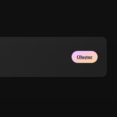
Stylized
Voxel
Oluştur