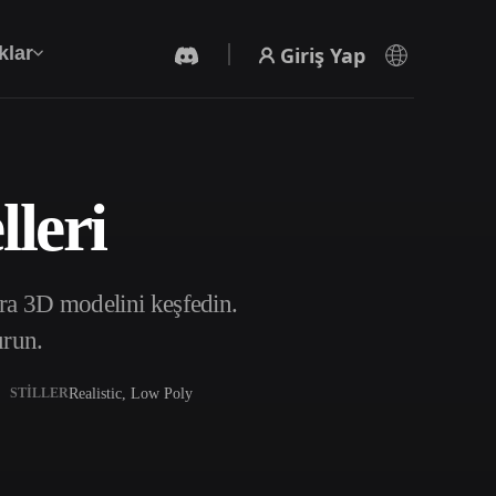
Giriş Yap
klar
leri
Yapay Zeka Video Oluşturucu
Yapay zekayla metinden ya da görsellerden
video oluşturun.
ra 3D modelini keşfedin.
urun.
Realistic, Low Poly
STILLER
3D Mesh Düzenleyici