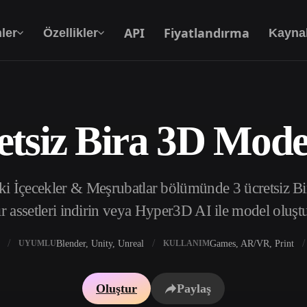
API
Fiyatlandırma
ler
Özellikler
Kayna
etsiz Bira 3D Model
Metinden 3D’ye
Metin isteminden 3D nesneye — anında.
ki İçecekler & Meşrubatlar bölümünde 3 ücretsiz Bi
API
Yaratıcı yapay zekamızı uygulamanıza ya da iş
r assetleri indirin veya Hyper3D AI ile model oluşt
akışınıza entegre edin.
Blender, Unity, Unreal
Games, AR/VR, Print
UYUMLU
KULLANIM
 Doku Oluşturucu
3D Model Arama Motoru
Oluştur
Paylaş
 HDRI Oluşturucu
SVG’den 3D’ye Dönüştürücü