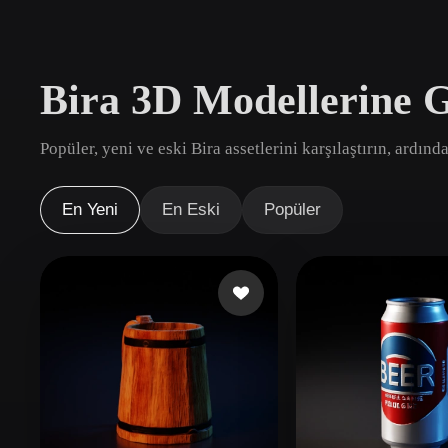
Kullanım Alanları
3D Printing
Animatio
Bira 3D Modellerine 
NFT Creation
E-commer
Jewelry
Metaverse
Popüler, yeni ve eski Bira assetlerini karşılaştırın, ardınd
Design
Eklentiler
En Yeni
En Eski
Popüler
Blender
Unity
Unreal
God
Stiller
Abstract
Anime
Cart
Hand-Painted
Industrial
Isome