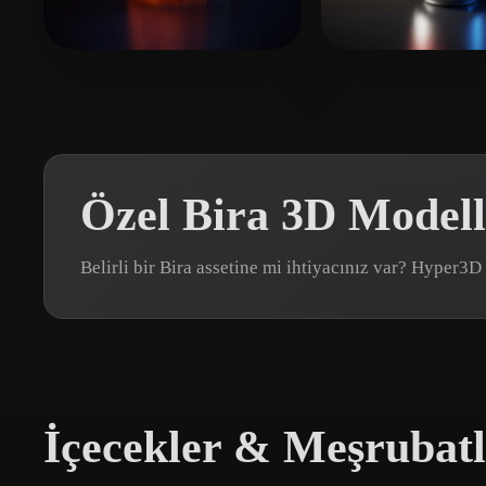
Organic
Photorealistic
Pixel
YS
17 beğeni
Dyer Christian
Özel Bira 3D Modell
Belirli bir Bira assetine mi ihtiyacınız var? Hyper3
İçecekler & Meşrubatla