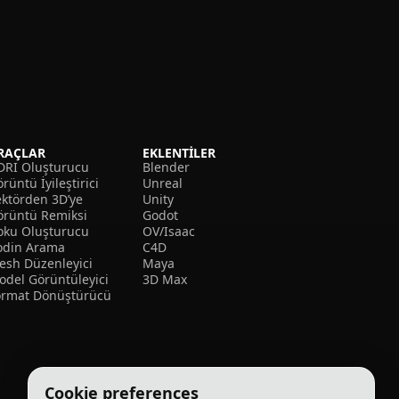
RAÇLAR
EKLENTILER
DRI Oluşturucu
Blender
rüntü İyileştirici
Unreal
ektörden 3D’ye
Unity
örüntü Remiksi
Godot
oku Oluşturucu
OV/Isaac
odin Arama
C4D
esh Düzenleyici
Maya
odel Görüntüleyici
3D Max
ormat Dönüştürücü
Cookie preferences