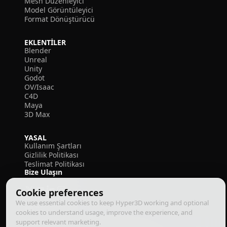
Mesh Düzenleyici
Model Görüntüleyici
Format Dönüştürücü
EKLENTILER
Blender
Unreal
Unity
Godot
OV/Isaac
C4D
Maya
3D Max
YASAL
Kullanım Şartları
Gizlilik Politikası
Teslimat Politikası
Bize Ulaşın
Cookie preferences
We use essential cookies to keep Hyper3D working and optional
cookies to understand usage, improve the experience, and
support relevant marketing.