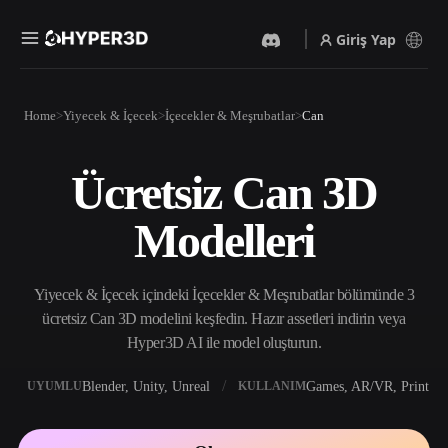
Giriş Yap
Ürünler
Home
Yiyecek & İçecek
İçecekler & Meşrubatlar
Can
Özellikler
Rodin
ChatAvatar
API
Ücretsiz Can 3D
Görselden 3D’ye
Metinden 3D’ye
Fiyatlandırma
Bir resim yükleyin, anında
Metin isteminden 3D nesneye
Modelleri
3D nesne elde edin.
— anında.
Kaynaklar
Yapay Zeka Video
Yapay Zeka Görüntü
Oluşturucu
Oluşturucu
Yiyecek & İçecek içindeki İçecekler & Meşrubatlar bölümünde 3
Yapay zekayla metinden ya
Basit bir istemle
da görsellerden video
yüksek‑kaliteli görseller
ücretsiz Can 3D modelini keşfedin. Hazır assetleri indirin veya
Topluluk
oluşturun.
üretin.
Hyper3D AI ile model oluşturun.
API
Yaratıcı yapay zekamızı
Blender, Unity, Unreal
Games, AR/VR, Print
UYUMLU
KULLANIM
Hikaye
Araştırma
Blog
uygulamanıza ya da iş
akışınıza entegre edin.
OmniCraft