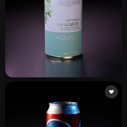
ComfyUI
21
Stiller
Abstract
Anime
Cartoon
Cel-Shaded
Fantasy
Flat
Gothic
Hand-Painted
Industrial
Isometric
Low Poly
Medieval
Minimalist
Modern
Organic
Photorealistic
SuperHuman
8 beğeni
Pixel Art
Realistic
Retro
Stylized
Voxel