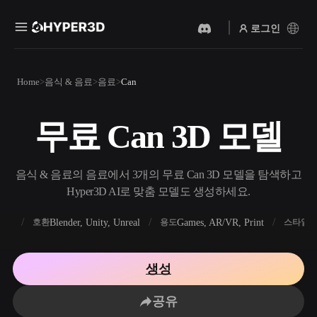
로그인
제품
Home
음식 & 음료
음료
Can
기능
Rodin
ChatAvatar
API
무료 Can 3D 모델
이미지를 3D로
텍스트를 3D로
요금
사진을 업로드하면 3D 오브
텍스트 프롬프트를 3D 오브
젝트를 바로 받아보세요.
젝트로 — 즉시 변환.
리소스
음식 & 음료의 음료에서 3개의 무료 Can 3D 모델을 탐색하고
AI 비디오 생성기
AI 이미지 생성기
Hyper3D AI로 맞춤 모델도 생성하세요.
AI로 텍스트나 이미지에서
간단한 프롬프트로 고품질
영상을 만드세요.
비주얼을 생성하세요.
FBX
Blender, Unity, Unreal
Games, AR/VR, Print
R
호환
용도
스타일
커뮤니티
API
우리의 크리에이티브 AI를
생성
앱이나 워크플로에 연결하세
스토리
연구
블로그
요.
공유
OmniCraft