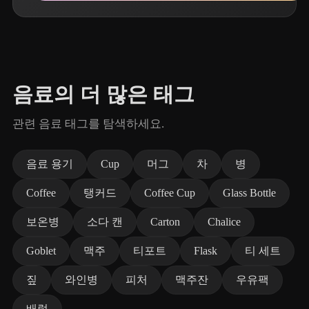
음료의 더 많은 태그
관련 음료 태그를 탐색하세요.
음료 용기
Cup
머그
차
병
Coffee
탱커드
Coffee Cup
Glass Bottle
보온병
소다 캔
Carton
Chalice
Goblet
맥주
티포트
Flask
티 세트
짚
와인병
피처
맥주잔
우유팩
배럴