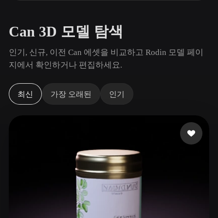
사용 사례
AI 이미지 리믹스
AI HDRI 생성기
3D 메시 편집기
3D Printing
Animation
AI 이미지 향상 도구
3D 모델 검색 엔진
Can 3D 모델 탐색
Game
Automotive
AI 텍스처 생성기
SVG to 3D 변환기
Development
Design
인기, 신규, 이전 Can 에셋을 비교하고 Rodin 모델 페이
지에서 확인하거나 편집하세요.
NFT Creation
E-commerce
Character
VR/AR
Design
최신
가장 오래된
인기
Metaverse
Jewelry Design
Mechanical
Engineering
플러그인
Blender
Unity
Unreal
Godot
Maya
3DS Max