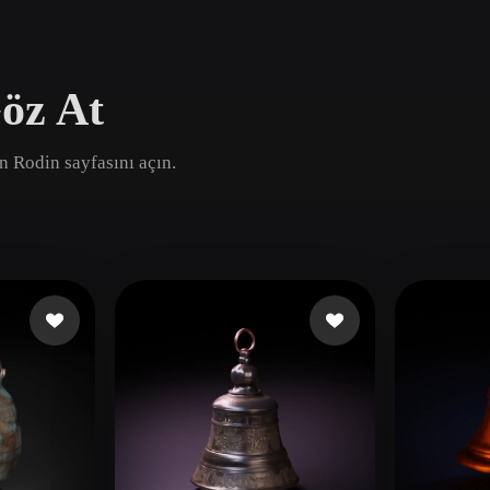
Game
n
Development
öz At
ce
VR/AR
Mechanical
an Rodin sayfasını açın.
Engineering
ot
Maya
3DS Max
ComfyUI
oon
Cel-Shaded
Fantasy
tric
Low Poly
Medieval