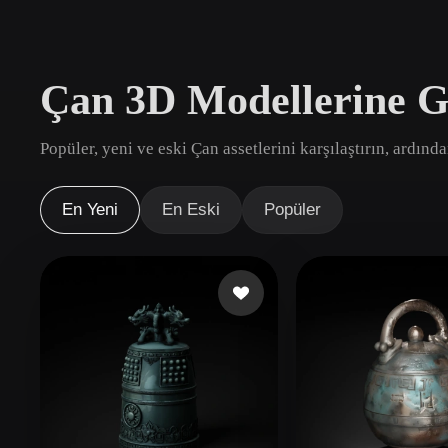
Kullanım Alanları
3D Printing
Animatio
Çan 3D Modellerine G
NFT Creation
E-commer
Jewelry
Metaverse
Popüler, yeni ve eski Çan assetlerini karşılaştırın, ardınd
Design
Eklentiler
En Yeni
En Eski
Popüler
Blender
Unity
Unreal
God
Stiller
Abstract
Anime
Cart
Hand-Painted
Industrial
Isome