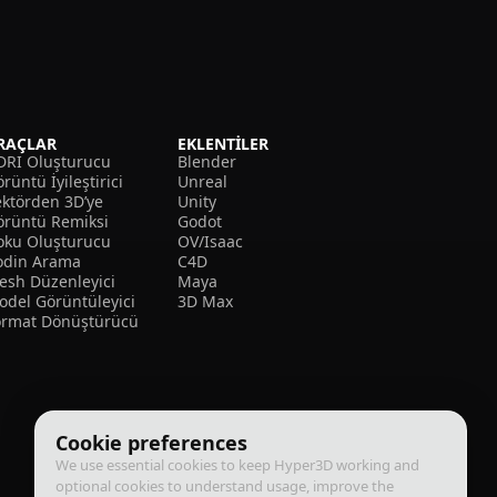
RAÇLAR
EKLENTILER
DRI Oluşturucu
Blender
rüntü İyileştirici
Unreal
ektörden 3D’ye
Unity
örüntü Remiksi
Godot
oku Oluşturucu
OV/Isaac
odin Arama
C4D
esh Düzenleyici
Maya
odel Görüntüleyici
3D Max
ormat Dönüştürücü
Cookie preferences
We use essential cookies to keep Hyper3D working and
optional cookies to understand usage, improve the