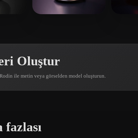
 Art
Realistic
Retro
32 beğeni
Shuyang
21 beğeni
eEhy
ri Oluştur
 Rodin ile metin veya görselden model oluşturun.
 fazlası