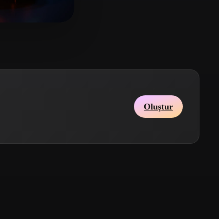
Stylized
Voxel
Qx
7 beğeni
Oluştur