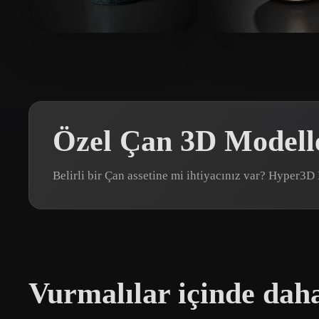
Organic
Photorealistic
Pixel
Project Twokang
42 beğeni
Gruber Bruno
Özel Çan 3D Modelle
Belirli bir Çan assetine mi ihtiyacınız var? Hyper3D
Vurmalılar içinde daha