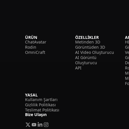
ÜRÜN
ÖZELLIKLER
A
ChatAvatar
Metinden 3D
H
Rodin
Görüntüden 3D
Gö
OmniCraft
AI Video Oluşturucu
V
AI Görüntü
G
Oluşturucu
D
API
R
M
M
F
YASAL
Kullanım Şartları
Gizlilik Politikası
Teslimat Politikası
Bize Ulaşın