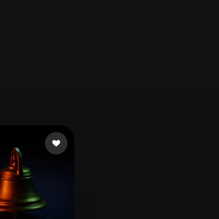
Automotive
Design
Character
Design
21
Flat
Gothic
Minimalist
Modern