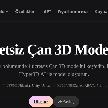
API
Fiyatlandırma
ler
Özellikler
Kayna
etsiz Çan 3D Model
Metinden 3D’ye
Metin isteminden 3D nesneye — anında.
 bölümünde 4 ücretsiz Çan 3D modelini keşfedin. Ha
API
Yaratıcı yapay zekamızı uygulamanıza ya da iş
Hyper3D AI ile model oluşturun.
akışınıza entegre edin.
Blender, Unity, Unreal
Games, AR/VR, Print
UYUMLU
KULLANIM
 Doku Oluşturucu
3D Model Arama Motoru
Oluştur
Paylaş
 HDRI Oluşturucu
SVG’den 3D’ye Dönüştürücü