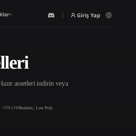
Giriş Yap
klar
leri
Yapay Zeka Video Oluşturucu
Yapay zekayla metinden ya da görsellerden
video oluşturun.
zır assetleri indirin veya
Realistic, Low Poly
STILLER
3D Mesh Düzenleyici