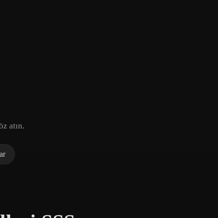
öz atın.
ar