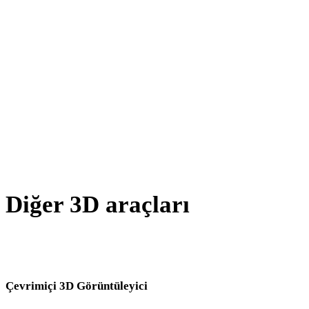
PNG - JPEG
JPG - JPEG
WEBP - JPEG
BMP - JPEG
AVIF - JPEG
SVG - JPEG
Diğer 3D araçları
Kaynak veya dönüştürülmüş varlıkları sonraki iş akışınıza aktarmada
önce ilgili çevrimiçi 3D görüntüleyicilerde inceleyin.
Çevrimiçi 3D Görüntüleyici
Bu dönüştürücü sayfası için seçilen sekiz sabit ilgili görüntüleyici.