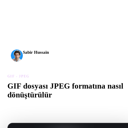
AI 3D yeni bir eşiğe ulaştı. Rodin Gen-2.5 yaklaşık 4
saniyede geometri, yaklaşık 5 saniyede tam model, 10
milyondan fazla poligon, temiz yapı ve üretime hazır çıktılar
sunuyor.
Sabir Hussain
AI ve teknoloji meraklısı
GIF - JPEG
GIF dosyası JPEG formatına nasıl
dönüştürülür
Tarayıcıda .JPEG dosyası oluşturmak için bu GIF - JPEG iş akışını
izleyin.