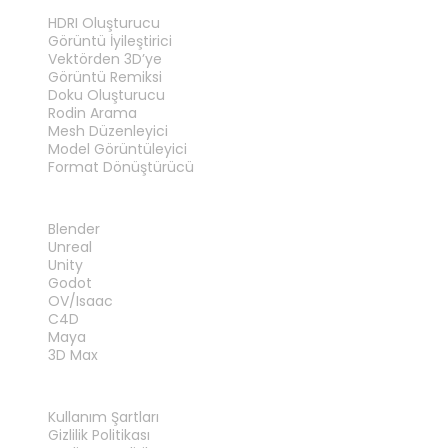
ARAÇLAR
HDRI Oluşturucu
Görüntü İyileştirici
Vektörden 3D’ye
Görüntü Remiksi
Doku Oluşturucu
Rodin Arama
Mesh Düzenleyici
Model Görüntüleyici
Format Dönüştürücü
EKLENTILER
Blender
Unreal
Unity
Godot
OV/Isaac
C4D
Maya
3D Max
YASAL
Kullanım Şartları
Gizlilik Politikası