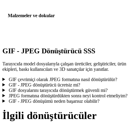
Malzemeler ve dokular
Bazı dönüşümler malzemeleri veya harici doku referanslarını
basitleştirir; yayınlamadan veya teslim etmeden önce sonucu incele
GIF - JPEG Dönüştürücü SSS
Tarayıcıda model dosyalarıyla çalışan üreticiler, geliştiriciler, ürün
ekipleri, baskı kullanıcıları ve 3D sanatçılar için yanıtlar.
GIF çevrimiçi olarak JPEG formatına nasıl dönüştürülür?
GIF - JPEG dönüştürücü ücretsiz mi?
GIF dosyalarını tarayıcıda dönüştürmek güvenli mi?
JPEG formatına dönüştürdükten sonra neyi kontrol etmeliyim?
GIF - JPEG dönüşümü neden başarısız olabilir?
İlgili dönüştürücüler
Desteklenen dönüştürücü sayfaları olarak çalışan GIF ve JPEG