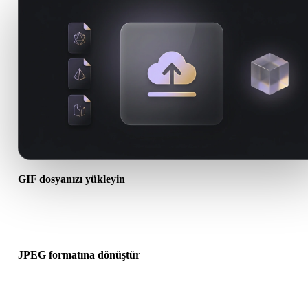
GIF dosyanızı yükleyin
Cihazınızdan bir .GIF dosyası seçin. Format doku veya ek dosyalar
başvuruyorsa bunları birlikte yükleyin.
JPEG formatına dönüştür
Sonraki 3D, baskı, web, AR veya oyun iş akışınız için bir .JPEG
dosyası oluşturmak üzere tarayıcı dönüşümünü çalıştırın.