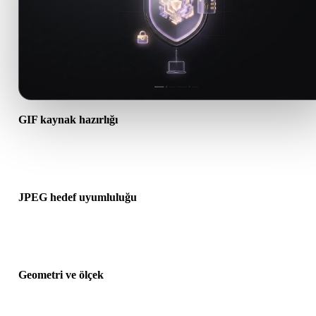
GIF kaynak hazırlığı
GIF dosyasının doğru açıldığını ve gereken malzeme, doku veya iki
ek verileri içerdiğini kontrol edin.
JPEG hedef uyumluluğu
JPEG formatının hedef uygulama, motor, dilimleyici, AR görüntüley
veya üretim hattı tarafından kabul edildiğini doğrulayın.
Geometri ve ölçek
Dönüştürülen sonucu ölçek, yön, mesh görünürlüğü, normaller ve
beklenen nesne sayısı açısından önizleyin.