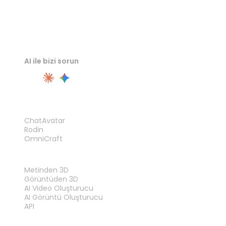
AI ile bizi sorun
ÜRÜN
ChatAvatar
Rodin
OmniCraft
ÖZELLIKLER
Metinden 3D
Görüntüden 3D
AI Video Oluşturucu
AI Görüntü Oluşturucu
API