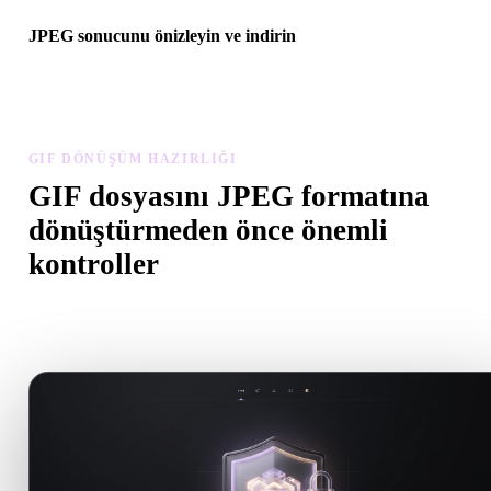
JPEG sonucunu önizleyin ve indirin
Dönüştürülen modeli ölçek, yön, geometri görünürlüğü ve malzem
sorunları açısından inceleyin, ardından sonucu indirin.
GIF DÖNÜŞÜM HAZIRLIĞI
GIF dosyasını JPEG formatına
dönüştürmeden önce önemli
kontroller
.GIF formatından .JPEG formatına geçerken sürprizleri önlemek iç
bu kontrolleri kullanın.