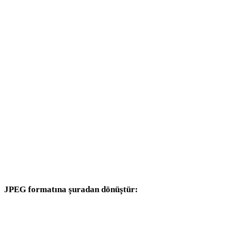
GIF - DAE
GIF - 3DS
GIF - 3DM
GIF - DXF
GIF - DWG
GIF - PNG
GIF - JPG
GIF - WEBP
JPEG formatına şuradan dönüştür:
Hedef seçicisinde JPEG bulunan diğer kaynak formatlar.