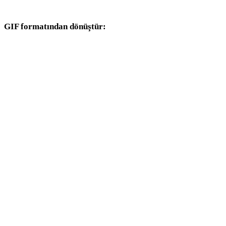
dönüşüm iş akışlarıyla devam edin.
GIF formatından dönüştür:
GIF seçicisinden kullanılabilen diğer hedef formatlar.
GIF - OBJ
GIF - FBX
GIF - USDZ
GIF - STL
GIF - GLB
GIF - GLTF
GIF - 3MF
GIF - PLY