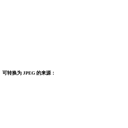
GIF 转 DXF
GIF 转 DWG
GIF 转 PNG
GIF 转 JPG
GIF 转 WEBP
可转换为 JPEG 的来源：
这些来源格式也可以进入已发布的 JPEG 目标转换页面。
PNG 转 JPEG
JPG 转 JPEG
WEBP 转 JPEG