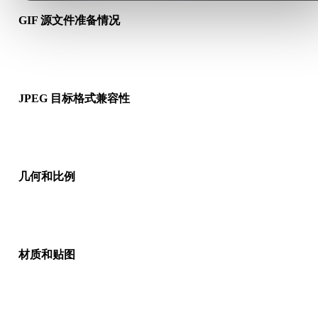
GIF 源文件准备情况
检查 GIF 文件是否能正常打开，并确认是否包含源格式需要的材
质、贴图或二进制配套数据。
JPEG 目标格式兼容性
确认目标应用、引擎、切片软件、AR 查看器或生产流程是否接
JPEG。
几何和比例
预览转换结果，检查比例、方向、网格可见性、法线以及对象数
是否符合预期。
材质和贴图
部分转换会简化材质或外部贴图引用，因此发布或交付前请检查
果。