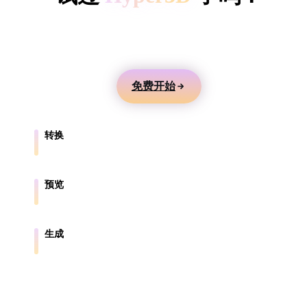
ComfyUI
用文本或图片生成 3D 模型，在线预览，并导出到游
戏、产品、AR 和 3D 打印工作流。
风格
Abstract
Anime
Cartoon
Cel-Shaded
免费开始
Fantasy
Flat
Gothic
Hand-Painte
转换
Industrial
Isometric
Low Poly
Medieval
在浏览器支持的格式之间转换模型。
Minimalist
Modern
Organic
Photorealisti
预览
在线检查源文件和转换后的文件。
Pixel Art
Realistic
Retro
Stylized
生成
从文本或图片创建新的 3D 资产。
Voxel