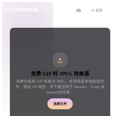
登录
产品
工具
3D 格式转换器
GIF 转 JPEG 转换器
功能
Rodin
ChatAvatar
API
图片转 3D
文本转 3D
定价
上传一张图片，即刻获得 3D 物
从文字提示到 3D 物体 
体。
刻完成。
资源
AI 图片生成器
AI 视频生成器
免费 GIF 转 JPEG 转换器
用一句简单提示生成高质
用 AI 从文字或图片创作视频。
内容。
免费在线将 GIF 转换为 JPEG。在浏览器本地处理文
社区
件，预览 3D 模型，并下载适用于 Blender、Unity 或
API
Unreal 的结果。
将我们的创意 AI 接入你的应用
或工作流。
故事
研究
博客
选择文件
OmniCraft