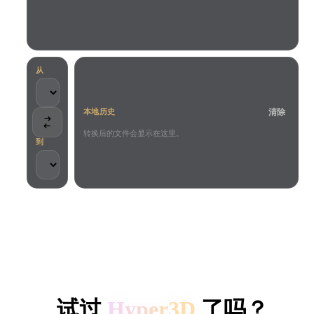
用例
AI 图像重混
AI HDRI 生成器
3D 网格 편집기
3D Printing
Animation
AI 图像增强器
3D 模型搜索引擎
Game
Automotive
AI 纹理生成器
SVG 转 3D 转换器
Development
Design
从
NFT Creation
E-commerce
清除
本地历史
Character
VR/AR
Design
转换后的文件会显示在这里。
到
Metaverse
Jewelry Design
Mechanical
Engineering
客户与团队信任
插件
本地处理
无需账号
最大 200MB
Blender
Unity
Unreal
HYPER3D AI 3D 生成
Godot
Maya
3DS Max
试过
Hyper3D
了吗？