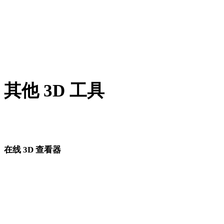
BMP 转 JPEG
AVIF 转 JPEG
SVG 转 JPEG
其他 3D 工具
进入下一步工作流前，可在相关在线 3D 查看器中检查源资产
转换后的资产。
在线 3D 查看器
为此转换页面固定选择的 8 个相关查看器。
OBJ 查看器
STL 查看器