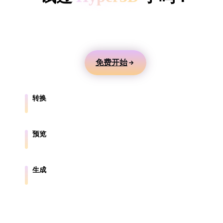
ComfyUI
用文本或图片生成 3D 模型，在线预览，并导出到游
戏、产品、AR 和 3D 打印工作流。
风格
Abstract
Anime
Cartoon
Cel-Shaded
免费开始
Fantasy
Flat
Gothic
Hand-Painte
转换
Industrial
Isometric
Low Poly
Medieval
在浏览器支持的格式之间转换模型。
Minimalist
Modern
Organic
Photorealisti
预览
在线检查源文件和转换后的文件。
Pixel Art
Realistic
Retro
Stylized
生成
从文本或图片创建新的 3D 资产。
Voxel