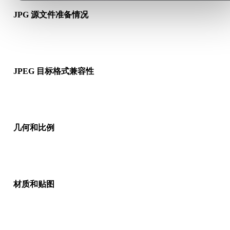
JPG 源文件准备情况
检查 JPG 文件是否能正常打开，并确认是否包含源格式需要的
质、贴图或二进制配套数据。
JPEG 目标格式兼容性
确认目标应用、引擎、切片软件、AR 查看器或生产流程是否接
JPEG。
几何和比例
预览转换结果，检查比例、方向、网格可见性、法线以及对象数
是否符合预期。
材质和贴图
部分转换会简化材质或外部贴图引用，因此发布或交付前请检查
果。