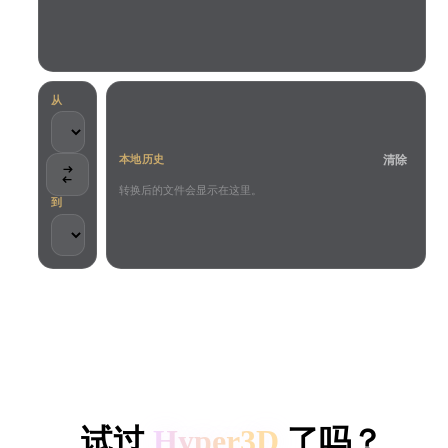
用例
AI 图像重混
AI HDRI 生成器
3D 网格 편집기
3D Printing
Animation
AI 图像增强器
3D 模型搜索引擎
Game
Automotive
AI 纹理生成器
SVG 转 3D 转换器
Development
Design
从
NFT Creation
E-commerce
清除
本地历史
Character
VR/AR
Design
转换后的文件会显示在这里。
到
Metaverse
Jewelry Design
Mechanical
Engineering
客户与团队信任
插件
本地处理
无需账号
最大 200MB
Blender
Unity
Unreal
HYPER3D AI 3D 生成
Godot
Maya
3DS Max
试过
Hyper3D
了吗？