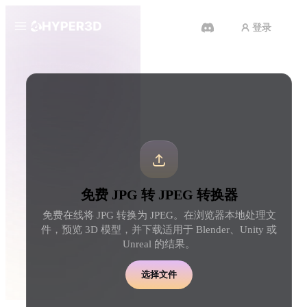
登录
产品
工具
3D 格式转换器
JPG 转 JPEG 转换器
功能
Rodin
ChatAvatar
API
图片转 3D
文本转 3D
定价
上传一张图片，即刻获得 3D 物
从文字提示到 3D 物体 
体。
刻完成。
资源
AI 图片生成器
AI 视频生成器
免费 JPG 转 JPEG 转换器
用一句简单提示生成高质
用 AI 从文字或图片创作视频。
内容。
免费在线将 JPG 转换为 JPEG。在浏览器本地处理文
社区
件，预览 3D 模型，并下载适用于 Blender、Unity 或
API
Unreal 的结果。
将我们的创意 AI 接入你的应用
或工作流。
故事
研究
博客
选择文件
OmniCraft