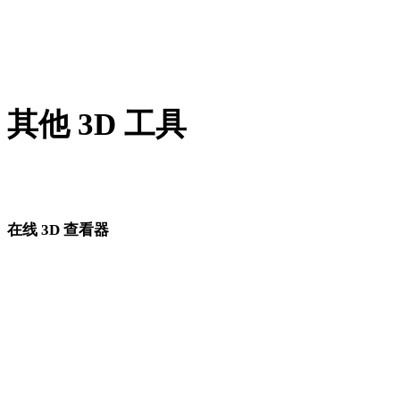
AVIF 转 JPEG
SVG 转 JPEG
其他 3D 工具
进入下一步工作流前，可在相关在线 3D 查看器中检查源资产
转换后的资产。
在线 3D 查看器
为此转换页面固定选择的 8 个相关查看器。
OBJ 查看器
USDZ 查看器
DAE 查看器