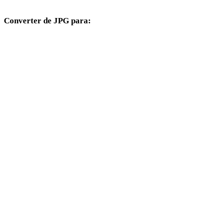
Converter de JPG para:
Outros formatos de destino disponíveis a partir do seletor JPG.
JPG para OBJ
JPG para FBX
JPG para USDZ
JPG para STL
JPG para GLB
JPG para GLTF
JPG para 3MF
JPG para PLY