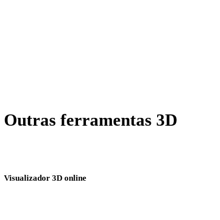
WEBP para JPEG
BMP para JPEG
GIF para JPEG
AVIF para JPEG
SVG para JPEG
Outras ferramentas 3D
Inspecione ativos de origem ou convertidos em visualizadores 3D
online relacionados antes de importar para o próximo fluxo.
Visualizador 3D online
Oito visualizadores relacionados fixos selecionados para esta página de
conversão.