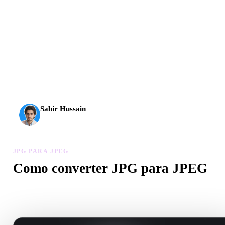
A IA 3D chegou a um novo patamar. O Rodin Gen-2.5
entrega geometria em cerca de 4 s, modelo completo em
cerca de 5 s, mais de 10 milhões de polígonos, estrutura
limpa e resultados prontos para produção.
Sabir Hussain
Entusiasta de IA e tecnologia
JPG PARA JPEG
Como converter JPG para JPEG
Siga este fluxo JPG para JPEG para criar um arquivo .JPEG no
navegador.