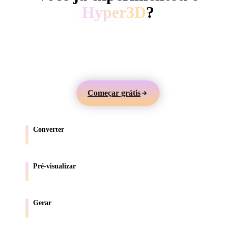
ComfyUI
Hyper3D
?
Gere modelos 3D a partir de texto ou imagens,
Estilos
visualize online e exporte ativos para jogos, produtos,
Abstract
Anime
Cartoon
Cel-Shaded
AR e impressão 3D.
Fantasy
Flat
Gothic
Hand-Painte
Começar grátis
Industrial
Isometric
Low Poly
Medieval
Converter
Minimalist
Modern
Organic
Photorealisti
Mova modelos entre formatos compatíveis com o navegador.
Pixel Art
Realistic
Retro
Stylized
Pré-visualizar
Inspecione arquivos de origem e convertidos online.
Voxel
Gerar
Crie novos ativos 3D a partir de texto ou imagens.