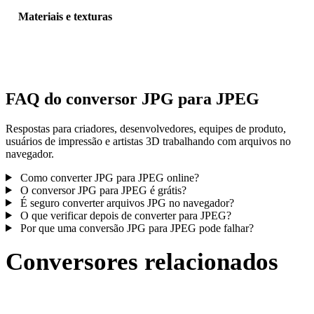
Materiais e texturas
Algumas conversões simplificam materiais ou referências externas 
textura; inspecione o resultado antes de publicar ou entregar.
FAQ do conversor JPG para JPEG
Respostas para criadores, desenvolvedores, equipes de produto,
usuários de impressão e artistas 3D trabalhando com arquivos no
navegador.
Como converter JPG para JPEG online?
O conversor JPG para JPEG é grátis?
É seguro converter arquivos JPG no navegador?
O que verificar depois de converter para JPEG?
Por que uma conversão JPG para JPEG pode falhar?
Conversores relacionados
Continue com fluxos de conversão JPG e JPEG publicados como
páginas compatíveis.