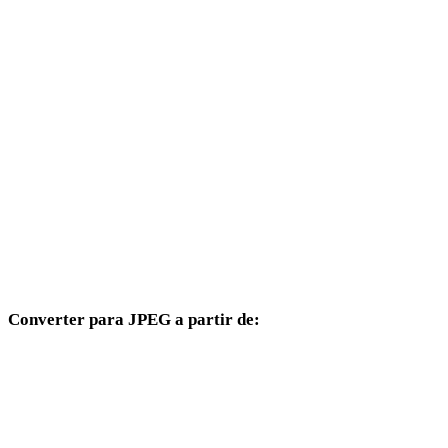
JPG para DAE
JPG para 3DS
JPG para 3DM
JPG para DXF
JPG para DWG
JPG para PNG
JPG para WEBP
Converter para JPEG a partir de:
Outros formatos de origem cujo seletor de destino inclui JPEG.
PNG para JPEG