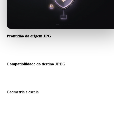
Prontidão da origem JPG
Verifique se o arquivo JPG abre corretamente e inclui materiais,
texturas ou dados binários auxiliares necessários.
Compatibilidade do destino JPEG
Confirme se JPEG é aceito pelo app, engine, slicer, visualizador A
pipeline de produção de destino.
Geometria e escala
Pré-visualize o resultado para verificar escala, orientação, visibilid
da malha, normais e quantidade esperada de objetos.