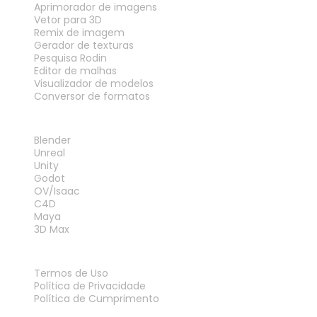
Aprimorador de imagens
Vetor para 3D
Remix de imagem
Gerador de texturas
Pesquisa Rodin
Editor de malhas
Visualizador de modelos
Conversor de formatos
PLUG-INS
Blender
Unreal
Unity
Godot
OV/Isaac
C4D
Maya
3D Max
LEGAL
Termos de Uso
Política de Privacidade
Política de Cumprimento
Fale Conosco