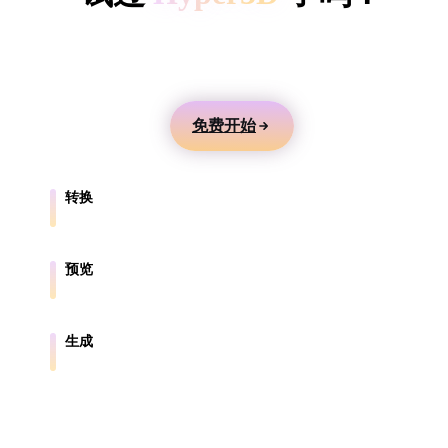
ComfyUI
用文本或图片生成 3D 模型，在线预览，并导出到游
戏、产品、AR 和 3D 打印工作流。
风格
Abstract
Anime
Cartoon
Cel-Shaded
免费开始
Fantasy
Flat
Gothic
Hand-Painte
转换
Industrial
Isometric
Low Poly
Medieval
在浏览器支持的格式之间转换模型。
Minimalist
Modern
Organic
Photorealisti
预览
在线检查源文件和转换后的文件。
Pixel Art
Realistic
Retro
Stylized
生成
从文本或图片创建新的 3D 资产。
Voxel