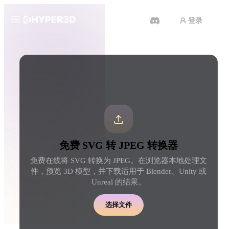
登录
产品
工具
3D 格式转换器
SVG 转 JPEG 转换器
功能
Rodin
ChatAvatar
API
图片转 3D
文本转 3D
定价
上传一张图片，即刻获得 3D 物
从文字提示到 3D 物体 
体。
刻完成。
资源
AI 图片生成器
AI 视频生成器
免费 SVG 转 JPEG 转换器
用一句简单提示生成高质
用 AI 从文字或图片创作视频。
内容。
免费在线将 SVG 转换为 JPEG。在浏览器本地处理文
社区
件，预览 3D 模型，并下载适用于 Blender、Unity 或
API
Unreal 的结果。
将我们的创意 AI 接入你的应用
或工作流。
故事
研究
博客
选择文件
OmniCraft