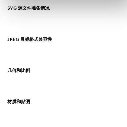
SVG 源文件准备情况
检查 SVG 文件是否能正常打开，并确认是否包含源格式需要的
质、贴图或二进制配套数据。
JPEG 目标格式兼容性
确认目标应用、引擎、切片软件、AR 查看器或生产流程是否接
JPEG。
几何和比例
预览转换结果，检查比例、方向、网格可见性、法线以及对象数
是否符合预期。
材质和贴图
部分转换会简化材质或外部贴图引用，因此发布或交付前请检查
果。