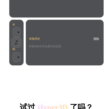
用例
AI 图像重混
AI HDRI 生成器
3D 网格 편집기
3D Printing
Animation
AI 图像增强器
3D 模型搜索引擎
Game
Automotive
AI 纹理生成器
SVG 转 3D 转换器
Development
Design
从
NFT Creation
E-commerce
清除
本地历史
Character
VR/AR
Design
转换后的文件会显示在这里。
到
Metaverse
Jewelry Design
Mechanical
Engineering
客户与团队信任
插件
本地处理
无需账号
最大 200MB
Blender
Unity
Unreal
HYPER3D AI 3D 生成
Godot
Maya
3DS Max
试过
Hyper3D
了吗？