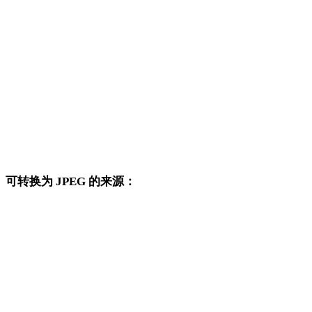
SVG 转 DXF
SVG 转 DWG
SVG 转 PNG
SVG 转 JPG
SVG 转 WEBP
可转换为 JPEG 的来源：
这些来源格式也可以进入已发布的 JPEG 目标转换页面。
PNG 转 JPEG
JPG 转 JPEG
WEBP 转 JPEG