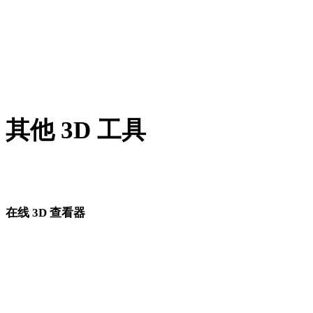
BMP 转 JPEG
GIF 转 JPEG
AVIF 转 JPEG
其他 3D 工具
进入下一步工作流前，可在相关在线 3D 查看器中检查源资产
转换后的资产。
在线 3D 查看器
为此转换页面固定选择的 8 个相关查看器。
OBJ 查看器
GLTF 查看器