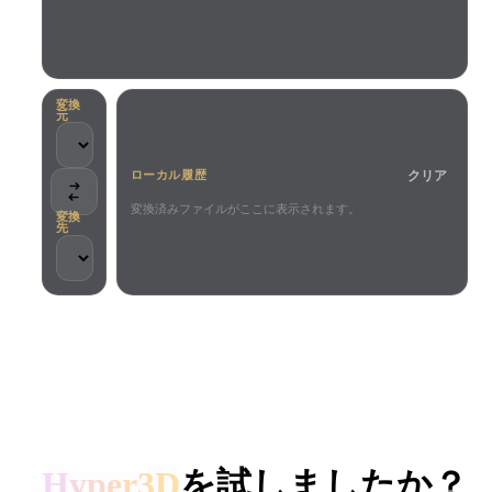
ユースケース
AI画像リミックス
AI HDRIジェネレーター
3Dメッ
3D Printing
Animation
AI画像エンハンサー
3Dモデル検索エンジン
Game
Automotive
AIテクスチャジェネレーター
SVGから3Dへの変換ツール
Development
Design
変換
元
NFT Creation
E-commerce
クリア
ローカル履歴
Character
VR/AR
Design
変換済みファイルがここに表示されます。
変換
先
Metaverse
Jewelry Design
Mechanical
Engineering
クリエイターとチームに信頼されています
プラグイン
ローカル処理
アカウント不要
最大200MB
Blender
Unity
Unreal
HYPER3D AI 3D生成
Godot
Maya
3DS Max
Hyper3D
を試しましたか？