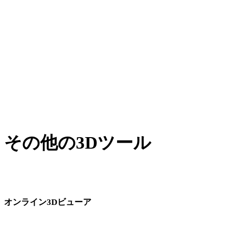
JPGからJPEG
WEBPからJPEG
BMPからJPEG
GIFからJPEG
AVIFからJPEG
その他の3Dツール
次のワークフローへ取り込む前に、関連するオンライン3Dビ
ューアで元アセットや変換後アセットを確認できます。
オンライン3Dビューア
このコンバーターページ向けに固定選定された8件の関連ビューアで