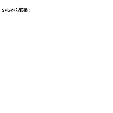
SVGから変換：
SVGの選択肢から利用できる他の変換先形式です。
SVGからOBJ
SVGからFBX
SVGからUSDZ
SVGからSTL
SVGからGLB
SVGからGLTF
SVGから3MF
SVGからPLY