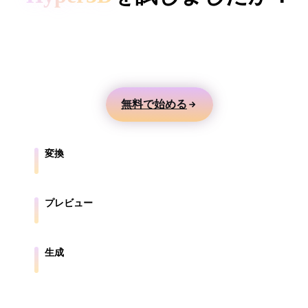
ComfyUI
テキストや画像から3Dモデルを生成し、オンライ
ンでプレビューして、ゲーム、製品、AR、3Dプリ
スタイル
ント向けに書き出せます。
Abstract
Anime
Cartoon
Cel-Shaded
無料で始める
Fantasy
Flat
Gothic
Hand-Painte
Industrial
Isometric
Low Poly
Medieval
変換
ブラウザ対応形式の間でモデルを変換します。
Minimalist
Modern
Organic
Photorealisti
プレビュー
Pixel Art
Realistic
Retro
Stylized
元ファイルと変換後ファイルをオンラインで確認します。
Voxel
生成
テキストや画像から新しい3Dアセットを作成します。