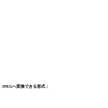
SVGからDAE
SVGから3DS
SVGから3DM
SVGからDXF
SVGからDWG
SVGからPNG
SVGからJPG
SVGからWEBP
JPEGへ変換できる形式：
JPEGを変換先に含む他の元形式です。
PNGからJPEG