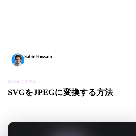
AI 3Dは新しい水準に到達しました。Rodin Gen-2.5は
約4秒でジオメトリ、約5秒で完全なモデル、1000万以
上のポリゴン、整理された構造、制作に使える出力を
実現します。
Sabir Hussain
AI・テック愛好家
SVGからJPEG
SVGをJPEGに変換する方法
このSVGからJPEGワークフローに沿って、ブラウザで.JPE
ァイルを作成します。