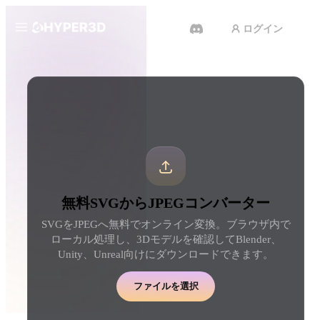
ログイン
製品
ツール
3D形式コンバーター
SVGからJPEGコンバーター
機能
Rodin
ChatAvatar
API
画像から 3D
テキストから 3D
料金
写真をアップロードするだけ
テキストプロンプトから
で、3Dオブジェクトが瞬時に完
ジェクトへ — 瞬時に。
成。
リソース
AI 動画生成
AI 画像生成
無料SVGからJPEGコンバーター
テキストや画像から、AIで動画
シンプルなプロンプトか
を作成。
品質なビジュアルを生成
SVGをJPEGへ無料でオンライン変換。ブラウザ内で
コミュニティ
ローカル処理し、3Dモデルを確認してBlender、
API
Unity、Unreal向けにダウンロードできます。
私たちのクリエイティブAIを、
あなたのアプリやワークフロー
ストーリー
研究
ブログ
に組み込みましょう。
ファイルを選択
OmniCraft