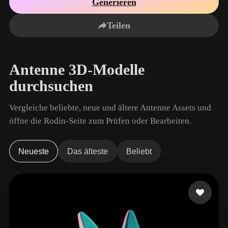
Generieren
Anwendungsfälle
KI-Bild-Remix
KI-HDRI-Generator
3D-Mesh-Editor
3D Printing
Animation
Teilen
KI-Bildverbesserer
3D-Modellsuchmaschine
Game
Automotive
KI-Texturengenerator
SVG-zu-3D-Konverter
Development
Design
Antenne 3D-Modelle
NFT Creation
E-commerce
durchsuchen
Character
VR/AR
Design
Vergleiche beliebte, neue und ältere Antenne Assets und
Metaverse
Jewelry Design
öffne die Rodin-Seite zum Prüfen oder Bearbeiten.
Mechanical
Engineering
Neueste
Das älteste
Beliebt
Plug-Ins
Blender
Unity
Unreal
Godot
Maya
3DS Max