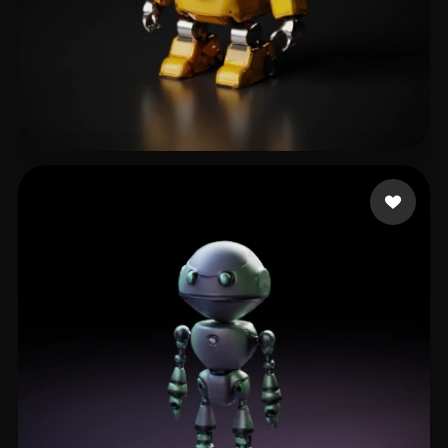
Khalid Moazzam
9 Likes