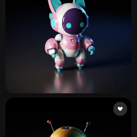
ComfyUI
21
Stile
Abstract
Anime
Cartoon
Cel-Shaded
Fantasy
Flat
Gothic
Hand-Painted
Industrial
Isometric
Low Poly
Medieval
Minimalist
Modern
Organic
Photorealistic
Pixel Art
Realistic
Retro
Stylized
Howald Kristian
252 Likes
Voxel