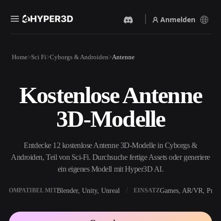
Anmelden
Produkte
Home
Sci Fi
Cyborgs & Androiden
Antenne
Funktionen
Rodin
ChatAvatar
API
Kostenlose Antenne
Bild Zu 3D
Text Zu 3D
Preise
Bild hochladen, sofort ein
Vom Text-Prompt zum 3D-
3D-Modelle
3D-Objekt erhalten.
Objekt — im Handumdrehen.
Ressourcen
KI-Bildgenerator
KI-Videogenerator
Generiere hochwertige
Erstelle Videos aus Text oder
Entdecke 12 kostenlose Antenne 3D-Modelle in Cyborgs &
Visuals aus einem einfachen
Bildern mit KI.
Prompt.
Androiden, Teil von Sci-Fi. Durchsuche fertige Assets oder generiere
Community
ein eigenes Modell mit Hyper3D AI.
API
Binde unsere kreative KI in
deine App oder deinen
Blender, Unity, Unreal
Games, AR/VR, Print
KOMPATIBEL MIT
EINSATZ
Story
Forschung
Blog
Workflow ein.
OmniCraft