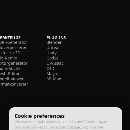
ERKZEUGE
PLUG-INS
DRI-Generator
Blender
ildverbesserer
Unreal
ektor zu 3D
Unity
ild-Remix
Godot
exturgenerator
OV/Isaac
odin-Suche
C4D
esh-Editor
Maya
odell-Viewer
3D Max
ormatkonverter
Cookie preferences
We use essential cookies to keep Hyper3D working and
optional cookies to understand usage, improve the