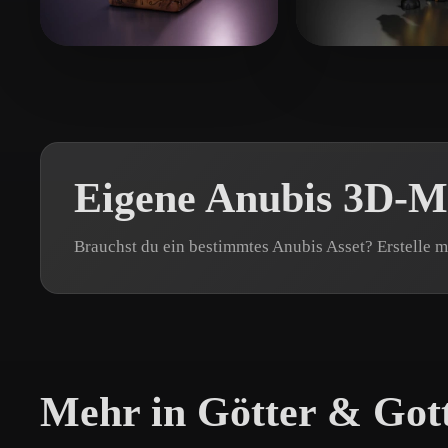
Organic
Photorealistic
Pixel
張 伯睿
23 Likes
Pierce Jeremy
1
Eigene Anubis 3D-Mo
Brauchst du ein bestimmtes Anubis Asset? Erstelle m
Mehr in Götter & Got