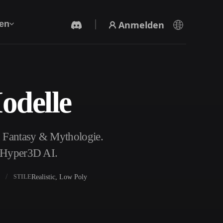
Anmelden
en
odelle
KI-Videogenerator
Erstelle Videos aus Text oder Bildern mit KI.
n Fantasy & Mythologie.
t Hyper3D AI.
Realistic, Low Poly
STILE
3D-Mesh-Editor