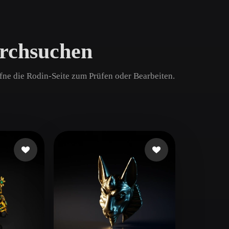
Game
n
Development
rchsuchen
ce
VR/AR
Mechanical
ffne die Rodin-Seite zum Prüfen oder Bearbeiten.
Engineering
ot
Maya
3DS Max
ComfyUI
oon
Cel-Shaded
Fantasy
tric
Low Poly
Medieval