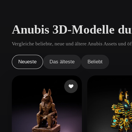
Anwendungsfälle
3D Printing
Animatio
Anubis 3D-Modelle du
NFT Creation
E-commer
Jewelry
Metaverse
Vergleiche beliebte, neue und ältere Anubis Assets und ö
Design
Plug-Ins
Neueste
Das älteste
Beliebt
Blender
Unity
Unreal
God
Stile
Abstract
Anime
Cart
Hand-Painted
Industrial
Isome