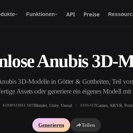
API
Preise
odukte
Funktionen
Ressourc
nlose Anubis 3D-M
Text Zu 3D
Vom Text-Prompt zum 3D-Objekt — im
Handumdrehen.
Anubis 3D-Modelle in Götter & Gottheiten, Teil vo
API
Binde unsere kreative KI in deine App oder
ertige Assets oder generiere ein eigenes Modell mi
deinen Workflow ein.
Blender, Unity, Unreal
Games, AR/VR, Print
KOMPATIBEL MIT
EINSATZ
erator
3D-Modellsuchmaschine
Generieren
Teilen
ator
SVG-zu-3D-Konverter