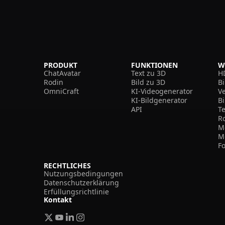
PRODUKT
FUNKTIONEN
W
ChatAvatar
Text zu 3D
H
Rodin
Bild zu 3D
B
OmniCraft
KI-Videogenerator
V
KI-Bildgenerator
B
API
T
R
M
M
F
RECHTLICHES
Nutzungsbedingungen
Datenschutzerklärung
Erfüllungsrichtlinie
Kontakt