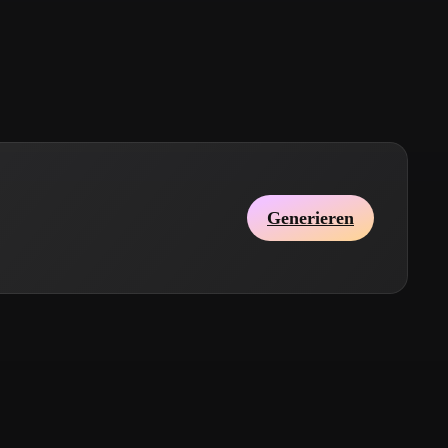
Stylized
Voxel
Generieren