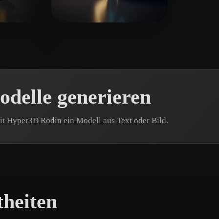
 Art
Realistic
Retro
9 Likes
Films Voodoo
13 Likes
delle generieren
it Hyper3D Rodin ein Modell aus Text oder Bild.
theiten