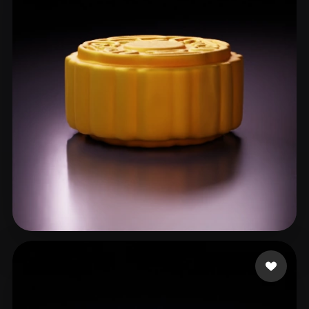
li xin
11 Likes