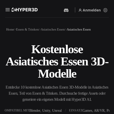
Anmelden
Produkte
Home
Essen & Trinken
Asiatisches Essen
Asiatisches Essen
Funktionen
Rodin
ChatAvatar
API
Kostenlose
Bild Zu 3D
Text Zu 3D
Preise
Bild hochladen, sofort ein
Vom Text-Prompt zum 3D-
Asiatisches Essen 3D-
3D-Objekt erhalten.
Objekt — im Handumdrehen.
Ressourcen
KI-Bildgenerator
KI-Videogenerator
Modelle
Generiere hochwertige
Erstelle Videos aus Text oder
Visuals aus einem einfachen
Bildern mit KI.
Prompt.
Community
Entdecke 10 kostenlose Asiatisches Essen 3D-Modelle in Asiatisches
API
Essen, Teil von Essen & Trinken. Durchsuche fertige Assets oder
Binde unsere kreative KI in
deine App oder deinen
generiere ein eigenes Modell mit Hyper3D AI.
Story
Forschung
Blog
Workflow ein.
OmniCraft
Blender, Unity, Unreal
Games, AR/VR, Print
KOMPATIBEL MIT
EINSATZ