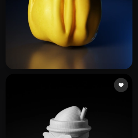
barry.ucollex
12 Likes