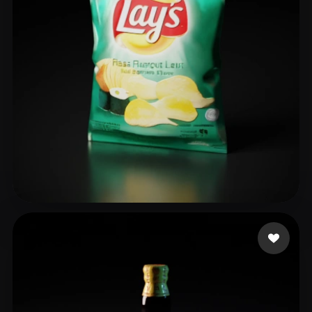
_ saaih
23 Likes