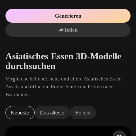
Anwendungsfälle
KI-Bild-Remix
KI-HDRI-Generator
3D-Mesh-Editor
3D Printing
Animation
Generieren
KI-Bildverbesserer
3D-Modellsuchmaschine
Game
Automotive
KI-Texturengenerator
SVG-zu-3D-Konverter
Development
Design
Teilen
NFT Creation
E-commerce
Character
Asiatisches Essen 3D-Modelle
VR/AR
Design
durchsuchen
Metaverse
Jewelry Design
Vergleiche beliebte, neue und ältere Asiatisches Essen
Mechanical
Engineering
Assets und öffne die Rodin-Seite zum Prüfen oder
Bearbeiten.
Plug-Ins
Blender
Unity
Unreal
Neueste
Das älteste
Beliebt
Godot
Maya
3DS Max