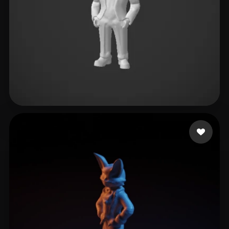
laserwasai
4 Likes