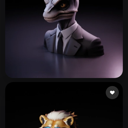
ComfyUI
21
Stile
Abstract
Anime
Cartoon
Cel-Shaded
Fantasy
Flat
Gothic
Hand-Painted
Industrial
Isometric
Low Poly
Medieval
Minimalist
Modern
Organic
Photorealistic
Avinash Omkar
170 Likes
Pixel Art
Realistic
Retro
Stylized
Voxel