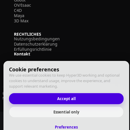
OV/Isaac
C4D
Maya
3D Max
RECHTLICHES
Nutzungsbedingungen
Datenschutzerklärung
Erfüllungsrichtlinie
Kontakt
Cookie preferences
We use essential cookies to keep Hyper3D working and optional
cookies to understand usage, improve the experience, and
support relevant marketing.
© 2026 Deemos Corporation. Alle Rechte vorbehalten
Nutzungsbedingungen
Datenschutzrichtlinie
Erfüllungsrichtlinie
Accept all
Deutsch
Essential only
Preferences