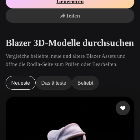
Generieren
Anwendungsfälle
KI-Bild-Remix
KI-HDRI-Generator
3D-Mesh-Editor
3D Printing
Animation
Teilen
KI-Bildverbesserer
3D-Modellsuchmaschine
Game
Automotive
KI-Texturengenerator
SVG-zu-3D-Konverter
Development
Design
Blazer 3D-Modelle durchsuchen
NFT Creation
E-commerce
Character
Vergleiche beliebte, neue und ältere Blazer Assets und
VR/AR
Design
öffne die Rodin-Seite zum Prüfen oder Bearbeiten.
Metaverse
Jewelry Design
Mechanical
Neueste
Das älteste
Beliebt
Engineering
Plug-Ins
Blender
Unity
Unreal
Godot
Maya
3DS Max