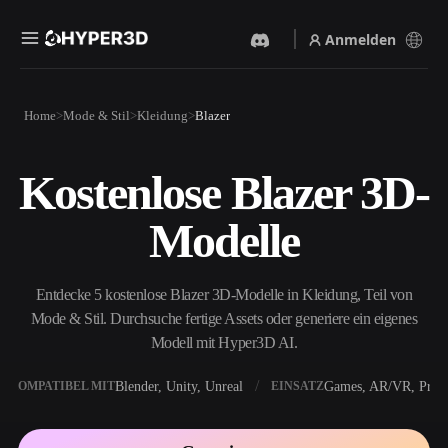
Anmelden
Produkte
Home
Mode & Stil
Kleidung
Blazer
Funktionen
Rodin
ChatAvatar
API
Kostenlose Blazer 3D-
Bild Zu 3D
Text Zu 3D
Preise
Bild hochladen, sofort ein
Vom Text-Prompt zum 3D-
Modelle
3D-Objekt erhalten.
Objekt — im Handumdrehen.
Ressourcen
KI-Bildgenerator
KI-Videogenerator
Generiere hochwertige
Erstelle Videos aus Text oder
Entdecke 5 kostenlose Blazer 3D-Modelle in Kleidung, Teil von
Visuals aus einem einfachen
Bildern mit KI.
Prompt.
Mode & Stil. Durchsuche fertige Assets oder generiere ein eigenes
Community
Modell mit Hyper3D AI.
API
Binde unsere kreative KI in
deine App oder deinen
Blender, Unity, Unreal
Games, AR/VR, Print
KOMPATIBEL MIT
EINSATZ
Story
Forschung
Blog
Workflow ein.
OmniCraft