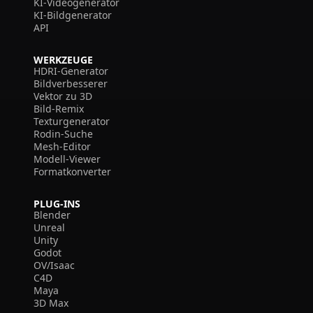
KI-Videogenerator
KI-Bildgenerator
API
WERKZEUGE
HDRI-Generator
Bildverbesserer
Vektor zu 3D
Bild-Remix
Texturgenerator
Rodin-Suche
Mesh-Editor
Modell-Viewer
Formatkonverter
PLUG-INS
Blender
Unreal
Unity
Godot
OV/Isaac
C4D
Maya
3D Max