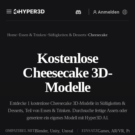
Anmelden
Produkte
Home
Essen & Trinken
Süßigkeiten & Desserts
Cheesecake
Funktionen
Rodin
ChatAvatar
API
Kostenlose
Bild Zu 3D
Text Zu 3D
Preise
Bild hochladen, sofort ein
Vom Text-Prompt zum 3D-
Cheesecake 3D-
3D-Objekt erhalten.
Objekt — im Handumdrehen.
Ressourcen
KI-Bildgenerator
KI-Videogenerator
Modelle
Generiere hochwertige
Erstelle Videos aus Text oder
Visuals aus einem einfachen
Bildern mit KI.
Prompt.
Community
Entdecke 1 kostenlose Cheesecake 3D-Modelle in Süßigkeiten &
API
Desserts, Teil von Essen & Trinken. Durchsuche fertige Assets oder
Binde unsere kreative KI in
deine App oder deinen
generiere ein eigenes Modell mit Hyper3D AI.
Story
Forschung
Blog
Workflow ein.
OmniCraft
Blender, Unity, Unreal
Games, AR/VR, Print
KOMPATIBEL MIT
EINSATZ