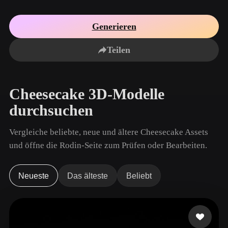
Anwendungsfälle
KI-Bild-Remix
KI-HDRI-Generator
3D-Mesh-Editor
3D Printing
Animation
Generieren
KI-Bildverbesserer
3D-Modellsuchmaschine
Game
Automotive
KI-Texturengenerator
SVG-zu-3D-Konverter
Development
Design
Teilen
NFT Creation
E-commerce
Character
Cheesecake 3D-Modelle
VR/AR
Design
durchsuchen
Metaverse
Jewelry Design
Vergleiche beliebte, neue und ältere Cheesecake Assets
Mechanical
Engineering
und öffne die Rodin-Seite zum Prüfen oder Bearbeiten.
Plug-Ins
Neueste
Das älteste
Beliebt
Blender
Unity
Unreal
Godot
Maya
3DS Max