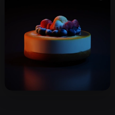
ComfyUI
21
Stile
Abstract
Anime
Cartoon
Cel-Shaded
Fantasy
Flat
Gothic
Hand-Painted
Industrial
Isometric
Low Poly
Medieval
Minimalist
Modern
Organic
Photorealistic
Pixel Art
Realistic
Retro
Stylized
Voxel
蒋 査豪
14 Likes