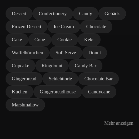
Dessert
Confectionery
Candy
Gebäck
Frozen Dessert
Ice Cream
Chocolate
Cake
Cone
Cookie
Keks
Waffelhörnchen
Soft Serve
Donut
Cupcake
Ringdonut
Candy Bar
Gingerbread
Schichttorte
Chocolate Bar
Kuchen
Gingerbreadhouse
Candycane
Marshmallow
Mehr anzeigen