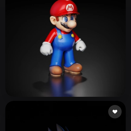
ComfyUI
21
Stile
Abstract
Anime
Cartoon
Cel-Shaded
Fantasy
Flat
Gothic
Hand-Painted
Industrial
Isometric
Low Poly
Medieval
Minimalist
Modern
Organic
Photorealistic
Pixel Art
Realistic
Retro
Stylized
Voxel
Smaok
236 Likes