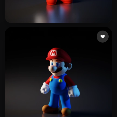
goyoungeefm
45 Likes