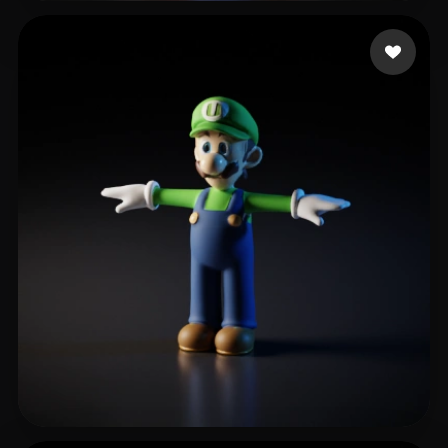
daluobei
12 Likes