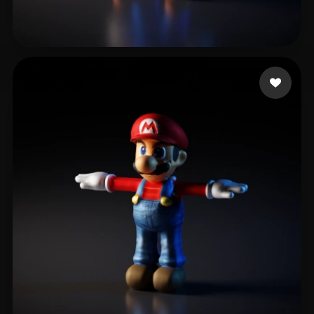
niconicoCWX
63 Likes