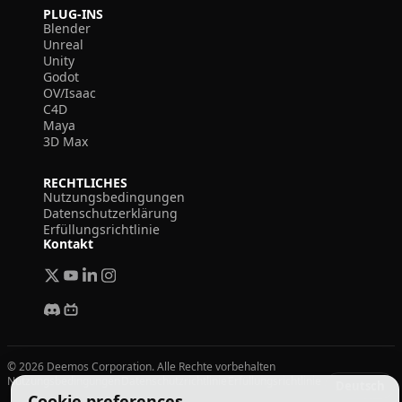
PLUG-INS
Blender
Unreal
Unity
Godot
OV/Isaac
C4D
Maya
3D Max
RECHTLICHES
Nutzungsbedingungen
Datenschutzerklärung
Erfüllungsrichtlinie
Kontakt
© 2026 Deemos Corporation. Alle Rechte vorbehalten
Nutzungsbedingungen
Datenschutzrichtlinie
Erfüllungsrichtlinie
Deutsch
Cookie preferences