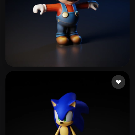
fdfsfdsfdgkjh gfdhgf
517 Likes