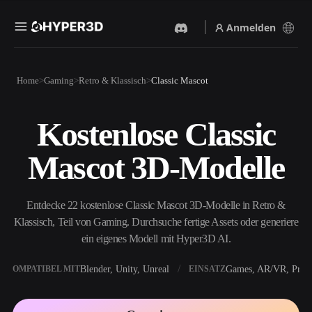
Anmelden
Produkte
Home
Gaming
Retro & Klassisch
Classic Mascot
Funktionen
Rodin
ChatAvatar
API
Kostenlose Classic
Bild Zu 3D
Text Zu 3D
Preise
Bild hochladen, sofort ein
Vom Text-Prompt zum 3D-
Mascot 3D-Modelle
3D-Objekt erhalten.
Objekt — im Handumdrehen.
Ressourcen
KI-Bildgenerator
KI-Videogenerator
Generiere hochwertige
Erstelle Videos aus Text oder
Entdecke 22 kostenlose Classic Mascot 3D-Modelle in Retro &
Visuals aus einem einfachen
Bildern mit KI.
Prompt.
Klassisch, Teil von Gaming. Durchsuche fertige Assets oder generiere
Community
ein eigenes Modell mit Hyper3D AI.
API
Binde unsere kreative KI in
deine App oder deinen
Blender, Unity, Unreal
Games, AR/VR, Print
KOMPATIBEL MIT
EINSATZ
Story
Forschung
Blog
Workflow ein.
OmniCraft