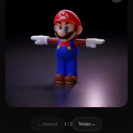
xiyid80598
8 Likes
←
Zurueck
1 / 2
Weiter
→