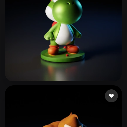
???
181 Likes