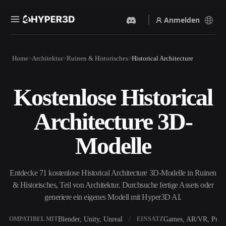
Anmelden
Produkte
Home
Architektur
Ruinen & Historisches
Historical Architecture
Funktionen
Rodin
ChatAvatar
API
Kostenlose Historical
Bild Zu 3D
Text Zu 3D
Preise
Bild hochladen, sofort ein
Vom Text-Prompt zum 3D-
Architecture 3D-
3D-Objekt erhalten.
Objekt — im Handumdrehen.
Ressourcen
KI-Bildgenerator
KI-Videogenerator
Modelle
Generiere hochwertige
Erstelle Videos aus Text oder
Visuals aus einem einfachen
Bildern mit KI.
Prompt.
Community
Entdecke 71 kostenlose Historical Architecture 3D-Modelle in Ruinen
API
& Historisches, Teil von Architektur. Durchsuche fertige Assets oder
Binde unsere kreative KI in
deine App oder deinen
generiere ein eigenes Modell mit Hyper3D AI.
Story
Forschung
Blog
Workflow ein.
OmniCraft
Blender, Unity, Unreal
Games, AR/VR, Print
KOMPATIBEL MIT
EINSATZ