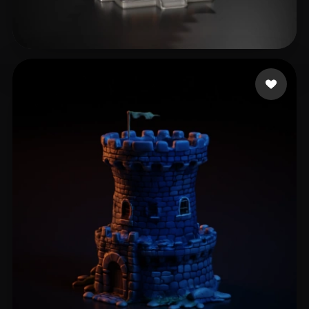
Spw PlazaMartínez
235 Likes