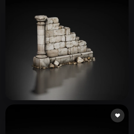
760532
46 Likes