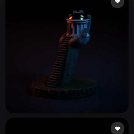
ComfyUI
21
Stile
Abstract
Anime
Cartoon
Cel-Shaded
Fantasy
Flat
Gothic
Hand-Painted
Industrial
Isometric
Low Poly
Medieval
Minimalist
Modern
Organic
Photorealistic
Pixel Art
Realistic
Retro
Stylized
Voxel
Montemoino Jacques
3 Likes