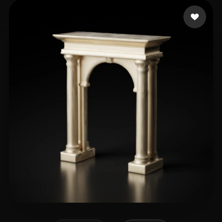
L Cooo
17 Likes
Patel Tej
71 Likes