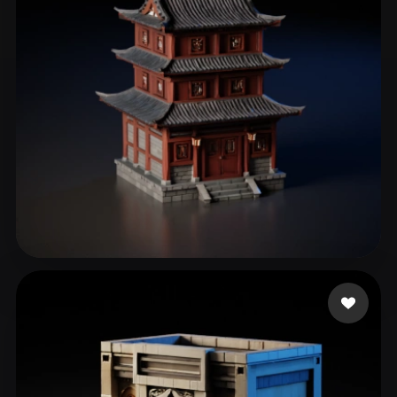
179 Likes
จิตต์เพ็ชร ฉัตรดนัย