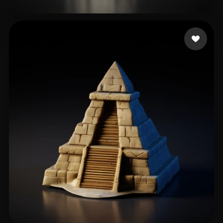
jiped40357
95 Likes