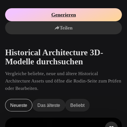
Anwendungsfälle
KI-Bild-Remix
KI-HDRI-Generator
3D-Mesh-Editor
3D Printing
Animation
Generieren
KI-Bildverbesserer
3D-Modellsuchmaschine
Game
Automotive
KI-Texturengenerator
SVG-zu-3D-Konverter
Development
Design
Teilen
NFT Creation
E-commerce
Character
Historical Architecture 3D-
VR/AR
Design
Modelle durchsuchen
Metaverse
Jewelry Design
Vergleiche beliebte, neue und ältere Historical
Mechanical
Engineering
Architecture Assets und öffne die Rodin-Seite zum Prüfen
oder Bearbeiten.
Plug-Ins
Blender
Unity
Unreal
Neueste
Das älteste
Beliebt
Godot
Maya
3DS Max