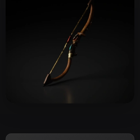
chrispine1991
19 Likes