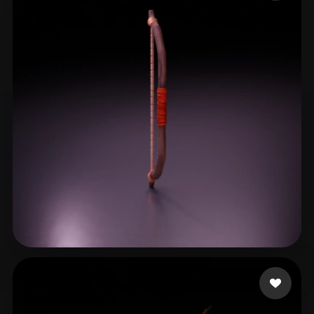
ComfyUI
21
Stile
Abstract
Anime
Cartoon
Cel-Shaded
Fantasy
Flat
Gothic
Hand-Painted
Industrial
Isometric
Low Poly
Medieval
Minimalist
Modern
Organic
Photorealistic
Pixel Art
Realistic
Retro
Stylized
Voxel
Studio B3
22 Likes