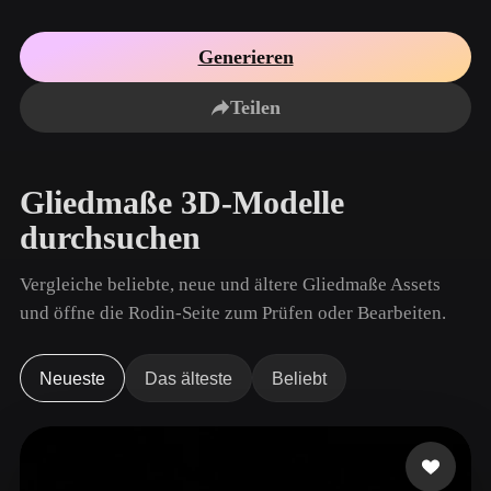
Anwendungsfälle
KI-Bild-Remix
KI-HDRI-Generator
3D-Mesh-Editor
3D Printing
Animation
Generieren
KI-Bildverbesserer
3D-Modellsuchmaschine
Game
Automotive
KI-Texturengenerator
SVG-zu-3D-Konverter
Development
Design
Teilen
NFT Creation
E-commerce
Character
Gliedmaße 3D-Modelle
VR/AR
Design
durchsuchen
Metaverse
Jewelry Design
Vergleiche beliebte, neue und ältere Gliedmaße Assets
Mechanical
Engineering
und öffne die Rodin-Seite zum Prüfen oder Bearbeiten.
Plug-Ins
Neueste
Das älteste
Beliebt
Blender
Unity
Unreal
Godot
Maya
3DS Max