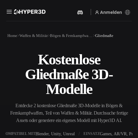
Anmelden
Produkte
Home
Waffen & Militär
Bögen & Fernkampfwaffen
Gliedmaße
Funktionen
Rodin
ChatAvatar
API
Kostenlose
Bild Zu 3D
Text Zu 3D
Preise
Bild hochladen, sofort ein
Vom Text-Prompt zum 3D-
Gliedmaße 3D-
3D-Objekt erhalten.
Objekt — im Handumdrehen.
Ressourcen
KI-Bildgenerator
KI-Videogenerator
Modelle
Generiere hochwertige
Erstelle Videos aus Text oder
Visuals aus einem einfachen
Bildern mit KI.
Prompt.
Community
Entdecke 2 kostenlose Gliedmaße 3D-Modelle in Bögen &
API
Fernkampfwaffen, Teil von Waffen & Militär. Durchsuche fertige
Binde unsere kreative KI in
deine App oder deinen
Assets oder generiere ein eigenes Modell mit Hyper3D AI.
Story
Forschung
Blog
Workflow ein.
OmniCraft
Blender, Unity, Unreal
Games, AR/VR, Print
KOMPATIBEL MIT
EINSATZ