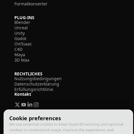
Formatkonverter
PLUG-INS
Blender
Unreal
Unity
Godot
OV/Isaac
C4D
Maya
3D Max
RECHTLICHES
Nutzungsbedingungen
Datenschutzerklärung
Erfüllungsrichtlinie
Kontakt
Cookie preferences
We use essential cookies to keep Hyper3D working and optional
cookies to understand usage, improve the experience, and