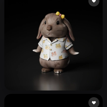
ComfyUI
21
Stile
Abstract
Anime
Cartoon
Cel-Shaded
Fantasy
Flat
Gothic
Hand-Painted
Industrial
Isometric
Low Poly
Medieval
Minimalist
Modern
Organic
Photorealistic
Pixel Art
Realistic
Retro
Stylized
Voxel
9043294@kkhol.help
73 Likes