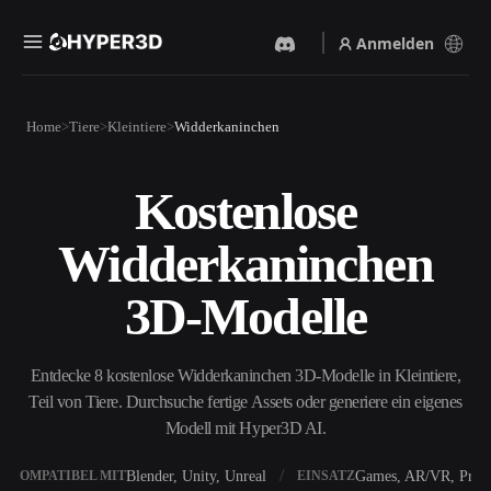
Anmelden
Produkte
Home
Tiere
Kleintiere
Widderkaninchen
Funktionen
Rodin
ChatAvatar
API
Kostenlose
Bild Zu 3D
Text Zu 3D
Preise
Bild hochladen, sofort ein
Vom Text-Prompt zum 3D-
Widderkaninchen
3D-Objekt erhalten.
Objekt — im Handumdrehen.
Ressourcen
KI-Bildgenerator
KI-Videogenerator
3D-Modelle
Generiere hochwertige
Erstelle Videos aus Text oder
Visuals aus einem einfachen
Bildern mit KI.
Prompt.
Community
Entdecke 8 kostenlose Widderkaninchen 3D-Modelle in Kleintiere,
API
Teil von Tiere. Durchsuche fertige Assets oder generiere ein eigenes
Binde unsere kreative KI in
deine App oder deinen
Modell mit Hyper3D AI.
Story
Forschung
Blog
Workflow ein.
OmniCraft
Blender, Unity, Unreal
Games, AR/VR, Print
KOMPATIBEL MIT
EINSATZ