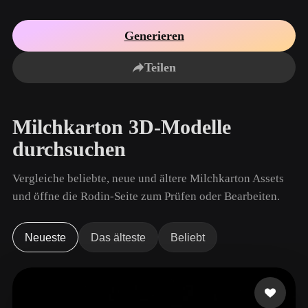
Anwendungsfälle
KI-Bild-Remix
KI-HDRI-Generator
3D-Mesh-Editor
3D Printing
Animation
Generieren
KI-Bildverbesserer
3D-Modellsuchmaschine
Game
Automotive
KI-Texturengenerator
SVG-zu-3D-Konverter
Development
Design
Teilen
NFT Creation
E-commerce
Character
Milchkarton 3D-Modelle
VR/AR
Design
durchsuchen
Metaverse
Jewelry Design
Vergleiche beliebte, neue und ältere Milchkarton Assets
Mechanical
Engineering
und öffne die Rodin-Seite zum Prüfen oder Bearbeiten.
Plug-Ins
Neueste
Das älteste
Beliebt
Blender
Unity
Unreal
Godot
Maya
3DS Max