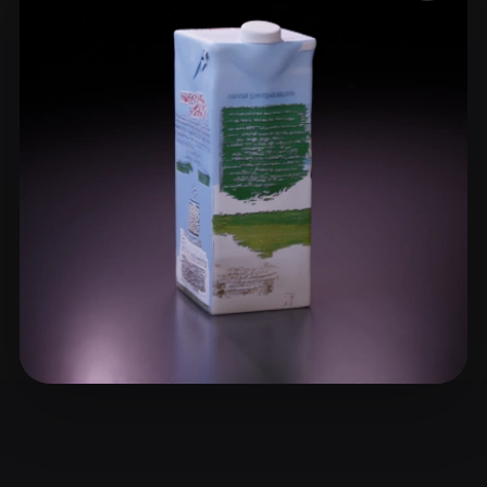
ComfyUI
21
Stile
Abstract
Anime
Cartoon
Cel-Shaded
Fantasy
Flat
Gothic
Hand-Painted
Industrial
Isometric
Low Poly
Medieval
Minimalist
Modern
Organic
Photorealistic
Pixel Art
Realistic
Retro
Stylized
Voxel
Zhonghua Bu
19 Likes