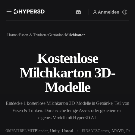
Anmelden
Produkte
Home
Essen & Trinken
Getränke
Milchkarton
Funktionen
Rodin
ChatAvatar
API
Kostenlose
Bild Zu 3D
Text Zu 3D
Preise
Bild hochladen, sofort ein
Vom Text-Prompt zum 3D-
Milchkarton 3D-
3D-Objekt erhalten.
Objekt — im Handumdrehen.
Ressourcen
KI-Bildgenerator
KI-Videogenerator
Modelle
Generiere hochwertige
Erstelle Videos aus Text oder
Visuals aus einem einfachen
Bildern mit KI.
Prompt.
Community
Entdecke 1 kostenlose Milchkarton 3D-Modelle in Getränke, Teil von
API
Essen & Trinken. Durchsuche fertige Assets oder generiere ein
Binde unsere kreative KI in
deine App oder deinen
eigenes Modell mit Hyper3D AI.
Story
Forschung
Blog
Workflow ein.
OmniCraft
Blender, Unity, Unreal
Games, AR/VR, Print
KOMPATIBEL MIT
EINSATZ