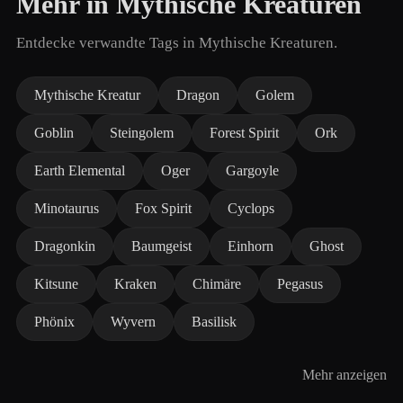
Mehr in Mythische Kreaturen
Entdecke verwandte Tags in Mythische Kreaturen.
Mythische Kreatur
Dragon
Golem
Goblin
Steingolem
Forest Spirit
Ork
Earth Elemental
Oger
Gargoyle
Minotaurus
Fox Spirit
Cyclops
Dragonkin
Baumgeist
Einhorn
Ghost
Kitsune
Kraken
Chimäre
Pegasus
Phönix
Wyvern
Basilisk
Mehr anzeigen