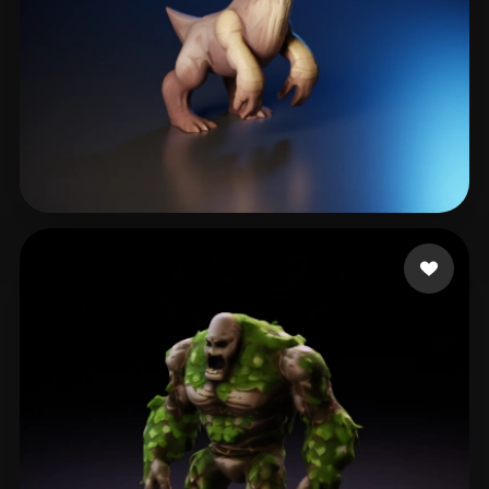
h4k3r0s
136 Likes