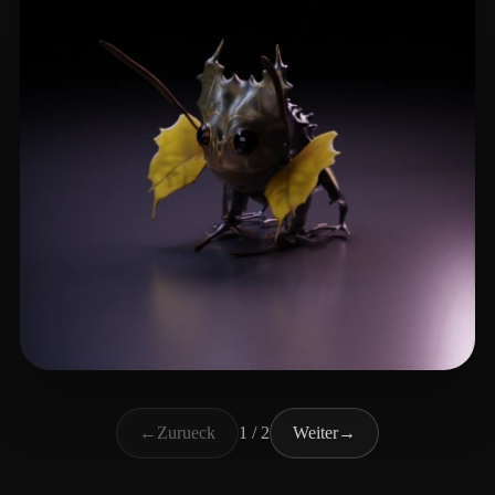
meatswipe
3 Likes
←
Zurueck
1 / 2
Weiter
→