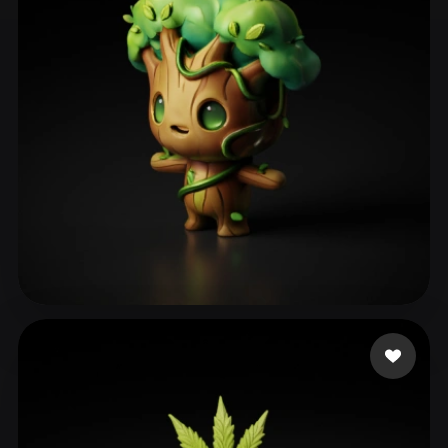
ComfyUI
21
Stile
Abstract
Anime
Cartoon
Cel-Shaded
Fantasy
Flat
Gothic
Hand-Painted
Industrial
Isometric
Low Poly
Medieval
Minimalist
Modern
Organic
Photorealistic
Pixel Art
Realistic
Retro
Stylized
208871
50 Likes
Voxel