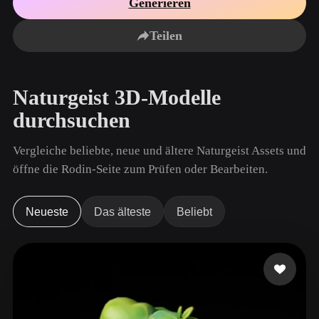
Generieren
Anwendungsfälle
KI-Bild-Remix
KI-HDRI-Generator
3D-Mesh-Editor
3D Printing
Animation
Teilen
KI-Bildverbesserer
3D-Modellsuchmaschine
Game
Automotive
KI-Texturengenerator
SVG-zu-3D-Konverter
Development
Design
Naturgeist 3D-Modelle
NFT Creation
E-commerce
durchsuchen
Character
VR/AR
Design
Vergleiche beliebte, neue und ältere Naturgeist Assets und
Metaverse
Jewelry Design
öffne die Rodin-Seite zum Prüfen oder Bearbeiten.
Mechanical
Engineering
Neueste
Das älteste
Beliebt
Plug-Ins
Blender
Unity
Unreal
Godot
Maya
3DS Max