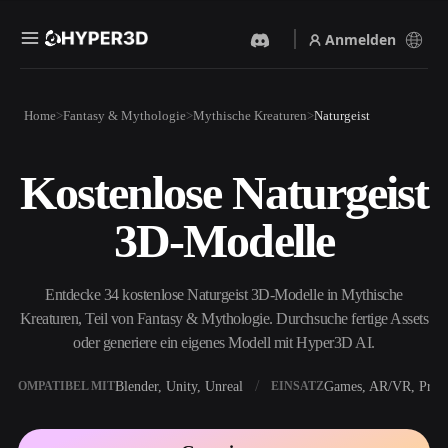
Anmelden
Produkte
Home
Fantasy & Mythologie
Mythische Kreaturen
Naturgeist
Funktionen
Rodin
ChatAvatar
API
Kostenlose Naturgeist
Bild Zu 3D
Text Zu 3D
Preise
Bild hochladen, sofort ein
Vom Text-Prompt zum 3D-
3D-Modelle
3D-Objekt erhalten.
Objekt — im Handumdrehen.
Ressourcen
KI-Bildgenerator
KI-Videogenerator
Generiere hochwertige
Erstelle Videos aus Text oder
Entdecke 34 kostenlose Naturgeist 3D-Modelle in Mythische
Visuals aus einem einfachen
Bildern mit KI.
Prompt.
Kreaturen, Teil von Fantasy & Mythologie. Durchsuche fertige Assets
Community
oder generiere ein eigenes Modell mit Hyper3D AI.
API
Binde unsere kreative KI in
deine App oder deinen
Blender, Unity, Unreal
Games, AR/VR, Print
KOMPATIBEL MIT
EINSATZ
Story
Forschung
Blog
Workflow ein.
OmniCraft