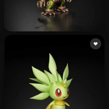
Wiese Ollsniver98
155 Likes