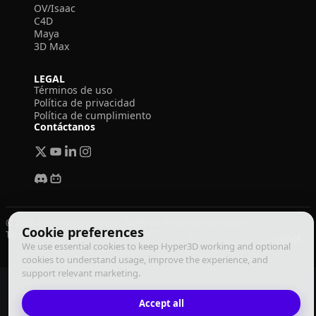
OV/Isaac
C4D
Maya
3D Max
LEGAL
Términos de uso
Política de privacidad
Política de cumplimiento
Contáctanos
© 2026 Deemos Corporation. Todos los derechos reservados
Cookie preferences
Términos de Uso
Política de Privacidad
Política de Cumplimiento
Español
We use essential cookies to keep Hyper3D working and optional
cookies to understand usage, improve the experience, and
support relevant marketing.
Accept all