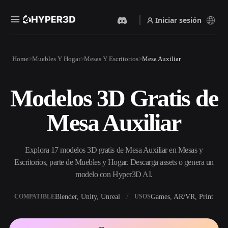
Iniciar sesión
Productos
Home
Muebles Y Hogar
Mesas Y Escritorios
Mesa Auxiliar
Funciones
Rodin
ChatAvatar
API
Modelos 3D Gratis de
Imagen A 3D
Texto A 3D
Precios
Sube una imagen y obtén un
Del prompt de texto al objeto
Mesa Auxiliar
objeto 3D al instante.
3D — al instante.
Recursos
Generador De Imágenes Con
Generador De Video Con IA
IA
Explora 17 modelos 3D gratis de Mesa Auxiliar en Mesas y
Crea vídeos a partir de texto o
Genera imágenes de alta
imágenes con IA.
calidad a partir de un simple
Escritorios, parte de Muebles y Hogar. Descarga assets o genera un
Comunidad
prompt.
modelo con Hyper3D AI.
API
Blender, Unity, Unreal
Games, AR/VR, Print
COMPATIBLE
USOS
Integra nuestra IA creativa en
Historia
Investigación
Blog
tu app o flujo de trabajo.
OmniCraft