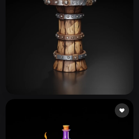
ComfyUI
21
Estilos
Abstract
Anime
Cartoon
Cel-Shaded
Fantasy
Flat
Gothic
Hand-Painted
Industrial
Isometric
Low Poly
Medieval
Minimalist
Modern
Organic
Photorealistic
Pixel Art
Realistic
Retro
Stylized
jberkeley8
49 me gusta
Voxel