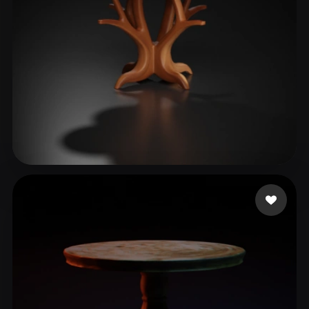
6666
238 me gusta