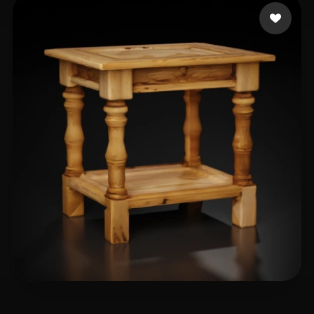
Levin Pavel
8 me gusta
eEhyQx
17 me gusta