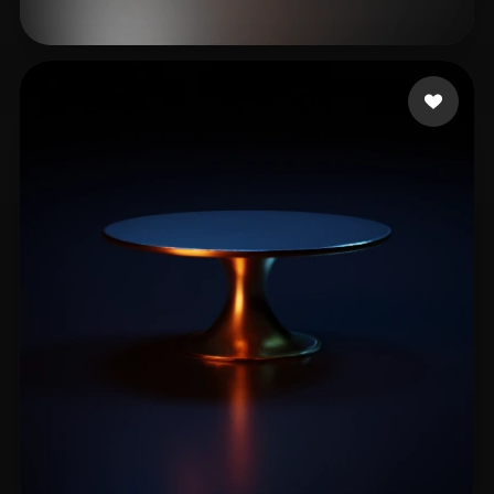
lync
16 me gusta