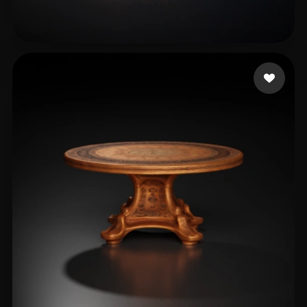
cOJOh
7 me gusta