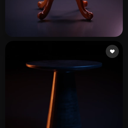
S Nana
33 me gusta