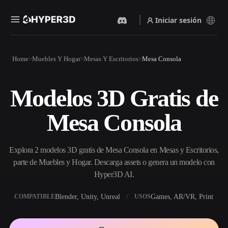
Iniciar sesión
Productos
Home
Muebles Y Hogar
Mesas Y Escritorios
Mesa Consola
Funciones
Rodin
ChatAvatar
API
Modelos 3D Gratis de
Imagen A 3D
Texto A 3D
Precios
Sube una imagen y obtén un
Del prompt de texto al objeto
Mesa Consola
objeto 3D al instante.
3D — al instante.
Recursos
Generador De Imágenes Con
Generador De Video Con IA
IA
Explora 2 modelos 3D gratis de Mesa Consola en Mesas y Escritorios,
Crea vídeos a partir de texto o
Genera imágenes de alta
imágenes con IA.
calidad a partir de un simple
parte de Muebles y Hogar. Descarga assets o genera un modelo con
Comunidad
prompt.
Hyper3D AI.
API
Blender, Unity, Unreal
Games, AR/VR, Print
COMPATIBLE
USOS
Integra nuestra IA creativa en
Historia
Investigación
Blog
tu app o flujo de trabajo.
OmniCraft