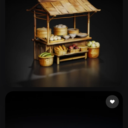
ComfyUI
21
Estilos
Abstract
Anime
Cartoon
Cel-Shaded
Fantasy
Flat
Gothic
Hand-Painted
Industrial
Isometric
Low Poly
Medieval
Minimalist
Modern
Organic
Photorealistic
Pixel Art
Realistic
Retro
Stylized
hhh
95 me gusta
Voxel