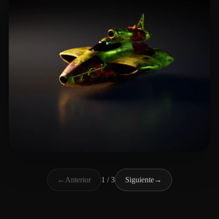
creation's SumanRaj
8 me gusta
←
Anterior
1 / 3
Siguiente
→