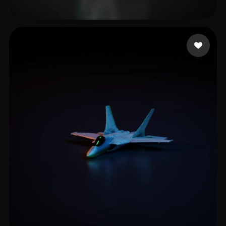
W ZZH
10 me gusta