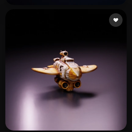
Haddish Daveed
35 me gusta