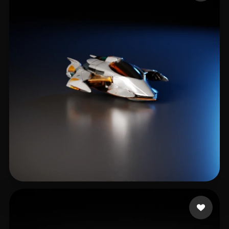
ABDALATEF AHMED
39 me gusta