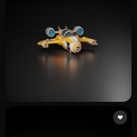
st damian
23 me gusta