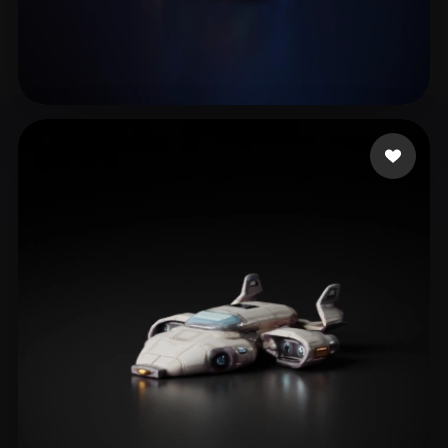
Soft CastDex
18 me gusta