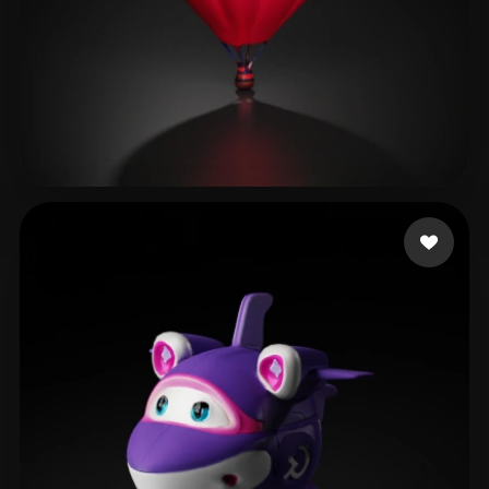
XuW
43 me gusta