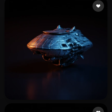
Gruguir
26 me gusta
Malakar Nilanjan
10 me gusta