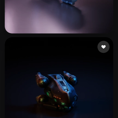
L20240506_1@163.com
20 me gusta