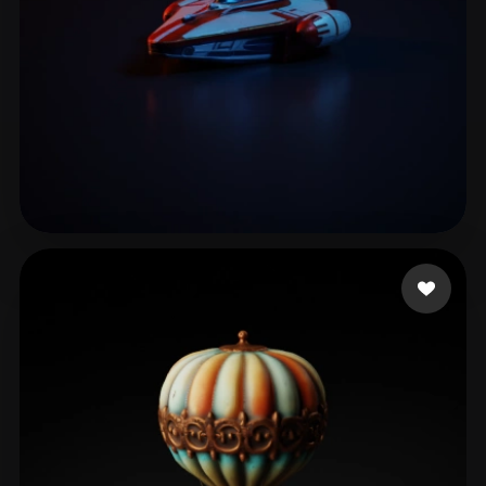
Ivanov Maksym
96 me gusta