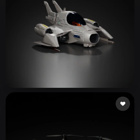
ComfyUI
21
Estilos
Abstract
Anime
Cartoon
Cel-Shaded
Fantasy
Flat
Gothic
Hand-Painted
Industrial
Isometric
Low Poly
Medieval
Minimalist
Modern
Organic
Photorealistic
Pixel Art
Realistic
Retro
Stylized
Editz Dinesh
252 me gusta
Voxel