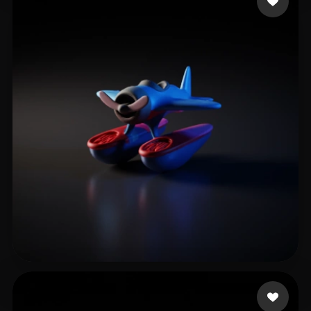
web
7 me gusta