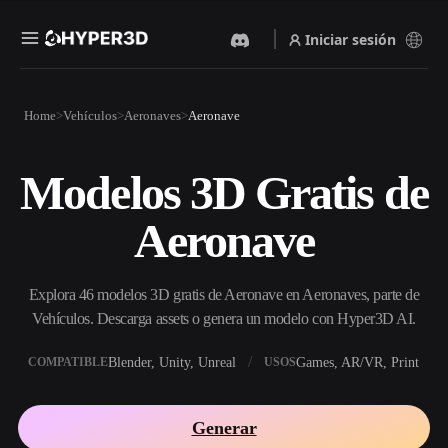
Iniciar sesión
Productos
Home
Vehículos
Aeronaves
Aeronave
Funciones
Rodin
ChatAvatar
API
Modelos 3D Gratis de
Imagen A 3D
Texto A 3D
Precios
Sube una imagen y obtén un
Del prompt de texto al objeto
Aeronave
objeto 3D al instante.
3D — al instante.
Recursos
Generador De Imágenes Con
Generador De Video Con IA
IA
Explora 46 modelos 3D gratis de Aeronave en Aeronaves, parte de
Crea vídeos a partir de texto o
Genera imágenes de alta
imágenes con IA.
calidad a partir de un simple
Vehículos. Descarga assets o genera un modelo con Hyper3D AI.
Comunidad
prompt.
Blender, Unity, Unreal
Games, AR/VR, Print
COMPATIBLE
USOS
API
Integra nuestra IA creativa en
Historia
Investigación
Blog
tu app o flujo de trabajo.
Generar
OmniCraft