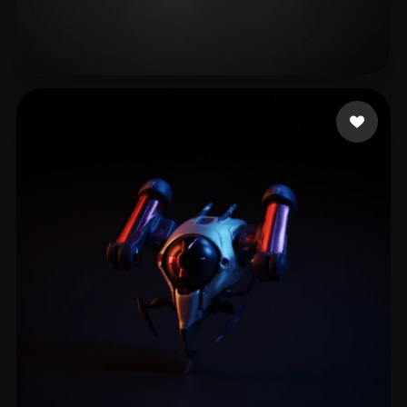
🖥️💻🐍🎨🔍🖌️
30 me gusta