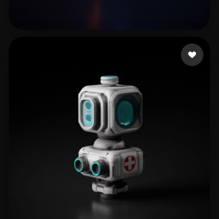
ww hh
12 me gusta