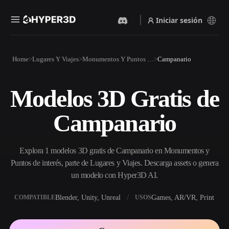
Iniciar sesión
Productos
Home
Lugares Y Viajes
Monumentos Y Puntos De Interés
Campanario
Funciones
Rodin
ChatAvatar
API
Modelos 3D Gratis de
Imagen A 3D
Texto A 3D
Precios
Sube una imagen y obtén un
Del prompt de texto al objeto
Campanario
objeto 3D al instante.
3D — al instante.
Recursos
Generador De Imágenes Con
Generador De Video Con IA
IA
Explora 1 modelos 3D gratis de Campanario en Monumentos y
Crea vídeos a partir de texto o
Genera imágenes de alta
imágenes con IA.
calidad a partir de un simple
Puntos de interés, parte de Lugares y Viajes. Descarga assets o genera
Comunidad
prompt.
un modelo con Hyper3D AI.
API
Blender, Unity, Unreal
Games, AR/VR, Print
COMPATIBLE
USOS
Integra nuestra IA creativa en
Historia
Investigación
Blog
tu app o flujo de trabajo.
OmniCraft