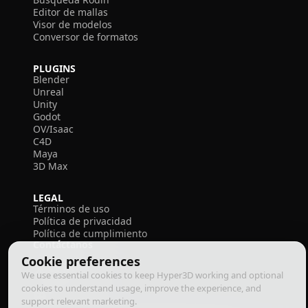
Editor de mallas
Visor de modelos
Conversor de formatos
PLUGINS
Blender
Unreal
Unity
Godot
OV/Isaac
C4D
Maya
3D Max
LEGAL
Términos de uso
Política de privacidad
Política de cumplimiento
Contáctanos
Cookie preferences
We use essential cookies to keep Hyper3D working and optional
cookies to understand usage, improve the experience, and
support relevant marketing.