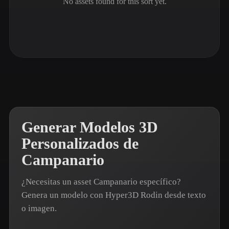
No assets found for this sort yet.
ComfyUI
21
Estilos
Abstract
Anime
Cartoon
Cel-Shaded
Fantasy
Flat
Gothic
Hand-Painted
Industrial
Isometric
Low Poly
Medieval
Generar Modelos 3D
Minimalist
Modern
Organic
Photorealistic
Personalizados de
Campanario
Pixel Art
Realistic
Retro
Stylized
¿Necesitas un asset Campanario específico?
Voxel
Genera un modelo con Hyper3D Rodin desde texto
o imagen.