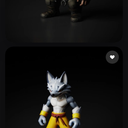
tribug1234
95 me gusta