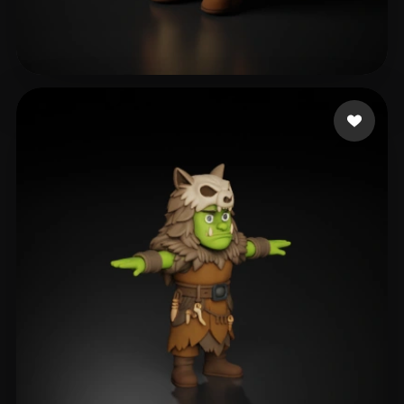
Izyplay Charlie
86 me gusta