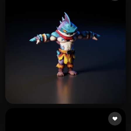
JohJong
231 me gusta