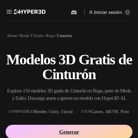
Iniciar sesión
Productos
Home
Moda Y Estilo
Ropa
Cinturón
Funciones
Rodin
ChatAvatar
API
Modelos 3D Gratis de
Imagen A 3D
Texto A 3D
Precios
Sube una imagen y obtén un
Del prompt de texto al objeto
Cinturón
objeto 3D al instante.
3D — al instante.
Recursos
Generador De Imágenes Con
Generador De Video Con IA
IA
Explora 150 modelos 3D gratis de Cinturón en Ropa, parte de Moda
Crea vídeos a partir de texto o
Genera imágenes de alta
imágenes con IA.
calidad a partir de un simple
y Estilo. Descarga assets o genera un modelo con Hyper3D AI.
Comunidad
prompt.
Blender, Unity, Unreal
Games, AR/VR, Print
COMPATIBLE
USOS
API
Integra nuestra IA creativa en
Historia
Investigación
Blog
tu app o flujo de trabajo.
Generar
OmniCraft