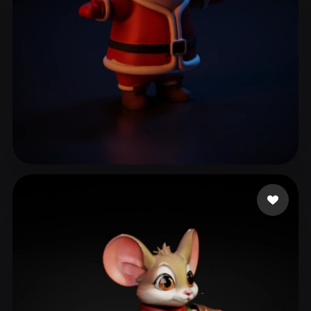
heatter
91 me gusta