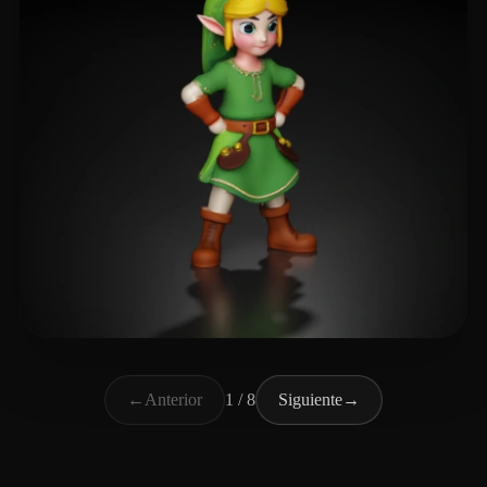
Sero can
164 me gusta
←
Anterior
1 / 8
Siguiente
→