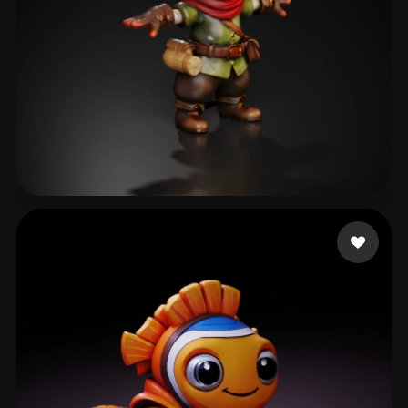
Pufic Jovan
108 me gusta