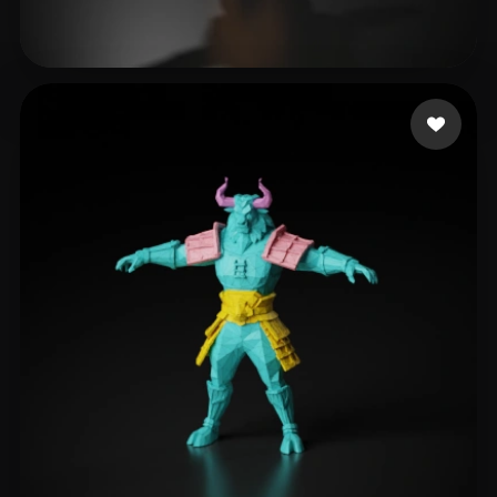
M Andrew
80 me gusta