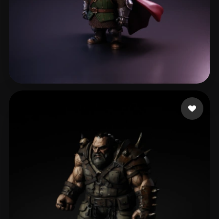
cyk
73 me gusta