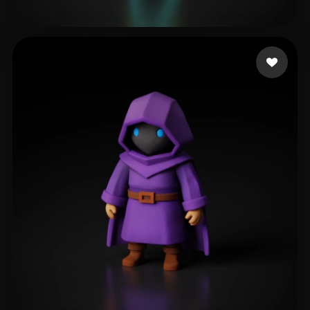
xcvs
112 me gusta