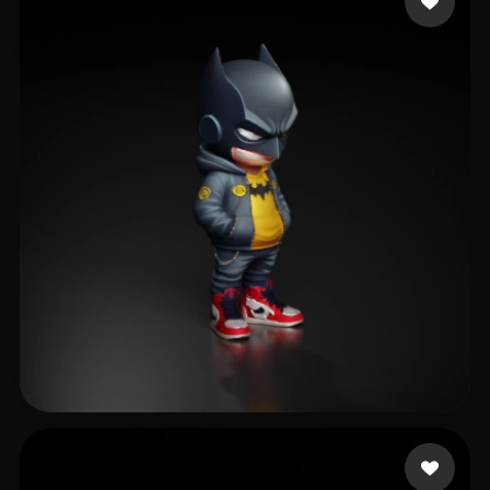
remrott
516 me gusta