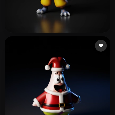
404813975@qq.com
165 me gusta