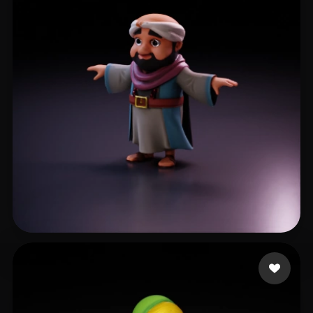
hrhdfd
237 me gusta