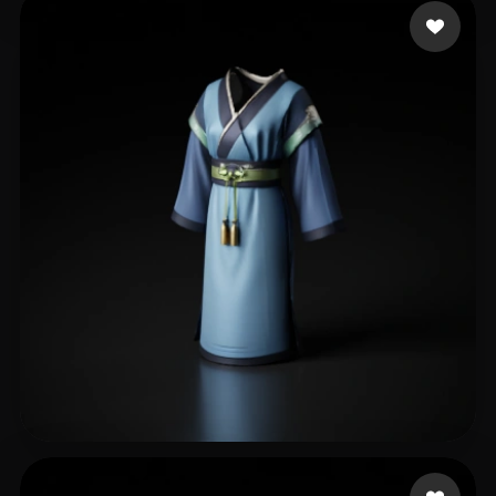
l563343673
410 me gusta
Nguyễn Thị Anh Phươn
132 me gusta