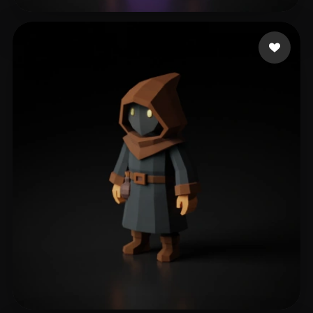
Rouabeh Abd Elmoumen
182 me gusta