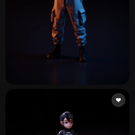
ComfyUI
21
Estilos
Abstract
Anime
Cartoon
Cel-Shaded
Fantasy
Flat
Gothic
Hand-Painted
Industrial
Isometric
Low Poly
Medieval
Minimalist
Modern
Organic
Photorealistic
Pixel Art
Realistic
Retro
Stylized
Dark_Crusader
24 me gusta
Voxel