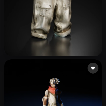
furiogames
7 me gusta