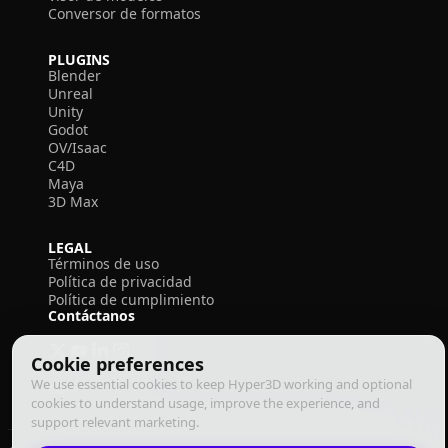
Conversor de formatos
PLUGINS
Blender
Unreal
Unity
Godot
OV/Isaac
C4D
Maya
3D Max
LEGAL
Términos de uso
Política de privacidad
Política de cumplimiento
Contáctanos
Cookie preferences
We use essential cookies to keep Hyper3D working and optional
cookies to understand usage, improve the experience, and
support relevant marketing.