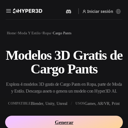
Iniciar sesión
Productos
Home
Moda Y Estilo
Ropa
Cargo Pants
Funciones
Rodin
ChatAvatar
API
Modelos 3D Gratis de
Imagen A 3D
Texto A 3D
Precios
Sube una imagen y obtén un
Del prompt de texto al objeto
Cargo Pants
objeto 3D al instante.
3D — al instante.
Recursos
Generador De Imágenes Con
Generador De Video Con IA
IA
Explora 4 modelos 3D gratis de Cargo Pants en Ropa, parte de Moda
Crea vídeos a partir de texto o
Genera imágenes de alta
imágenes con IA.
calidad a partir de un simple
y Estilo. Descarga assets o genera un modelo con Hyper3D AI.
Comunidad
prompt.
Blender, Unity, Unreal
Games, AR/VR, Print
COMPATIBLE
USOS
API
Integra nuestra IA creativa en
Historia
Investigación
Blog
tu app o flujo de trabajo.
Generar
OmniCraft