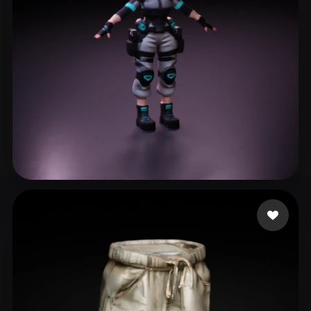
S Jared
20 me gusta