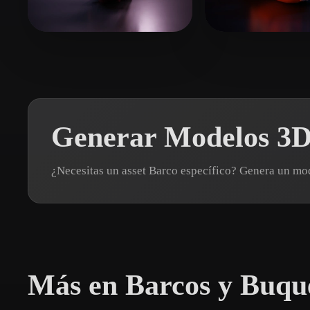
Organic
Photorealistic
Pixel
haziroglu ismail
65 me gusta
NIA
4 me gusta
Generar Modelos 3D
¿Necesitas un asset Barco específico? Genera un m
Más en Barcos y Buqu