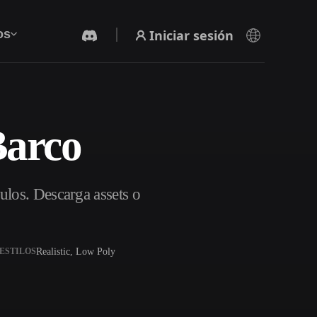
Iniciar sesión
os
Barco
Generador De Video Con IA
Crea vídeos a partir de texto o imágenes con
IA.
ulos. Descarga assets o
Realistic, Low Poly
ESTILOS
Editor de mallas 3D