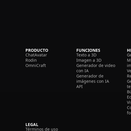
PRODUCTO
FUNCIONES
H
ChatAvatar
Texto a 3D
G
Rodin
Imagen a 3D
M
OmniCraft
Generador de video
i
con IA
V
Generador de
R
imágenes con IA
G
API
t
B
Ed
V
C
f
LEGAL
Términos de uso