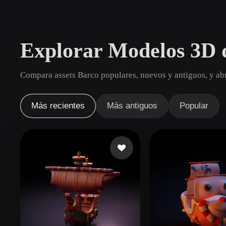
Casos De Uso
3D Printing
Animatio
Explorar Modelos 3D 
NFT Creation
E-commer
Jewelry
Metaverse
Compara assets Barco populares, nuevos y antiguos, y abr
Design
Plug-Ins
Más recientes
Más antiguos
Popular
Blender
Unity
Unreal
God
Estilos
Abstract
Anime
Cart
Hand-Painted
Industrial
Isome