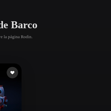
Game
n
Development
de Barco
ce
VR/AR
Mechanical
e la página Rodin.
Engineering
ot
Maya
3DS Max
ComfyUI
oon
Cel-Shaded
Fantasy
tric
Low Poly
Medieval