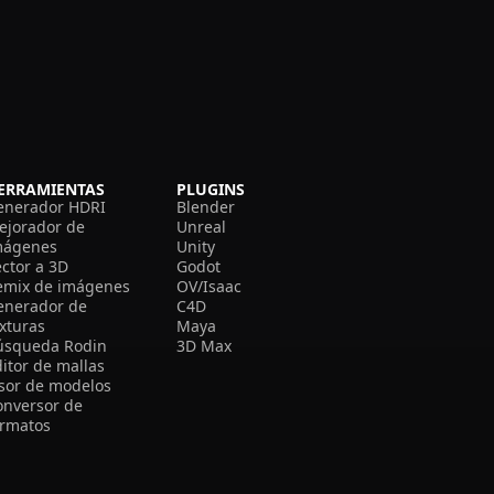
ERRAMIENTAS
PLUGINS
enerador HDRI
Blender
ejorador de
Unreal
mágenes
Unity
ector a 3D
Godot
emix de imágenes
OV/Isaac
enerador de
C4D
exturas
Maya
úsqueda Rodin
3D Max
itor de mallas
isor de modelos
onversor de
ormatos