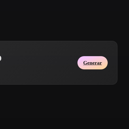
Stylized
Voxel
o
Generar