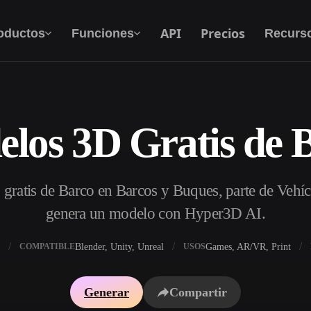
API
Precios
oductos
Funciones
Recurs
los 3D Gratis de 
Texto A 3D
Del prompt de texto al objeto 3D — al
instante.
ratis de Barco en Barcos y Buques, parte de Vehíc
API
Integra nuestra IA creativa en tu app o flujo de
genera un modelo con Hyper3D AI.
trabajo.
Blender, Unity, Unreal
Games, AR/VR, Print
COMPATIBLE
USOS
 texturas IA
Buscador de modelos 3D
Generar
Compartir
DRI IA
Convertidor SVG a 3D