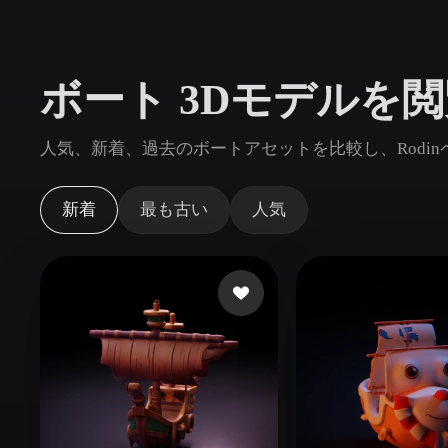
ユースケース
3D Printing
Animatio
ボート 3Dモデルを
NFT Creation
E-commer
Jewelry
Metaverse
人気、新着、過去のボートアセットを比較し、Rodi
Design
プラグイン
新着
最も古い
人気
Blender
Unity
Unreal
God
スタイル
Abstract
Anime
Cart
Hand-Painted
Industrial
Isome