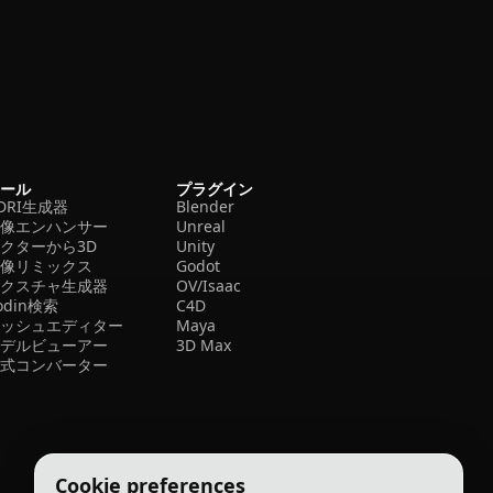
ツール
プラグイン
DRI生成器
Blender
画像エンハンサー
Unreal
クターから3D
Unity
画像リミックス
Godot
テクスチャ生成器
OV/Isaac
odin検索
C4D
メッシュエディター
Maya
モデルビューアー
3D Max
形式コンバーター
Cookie preferences