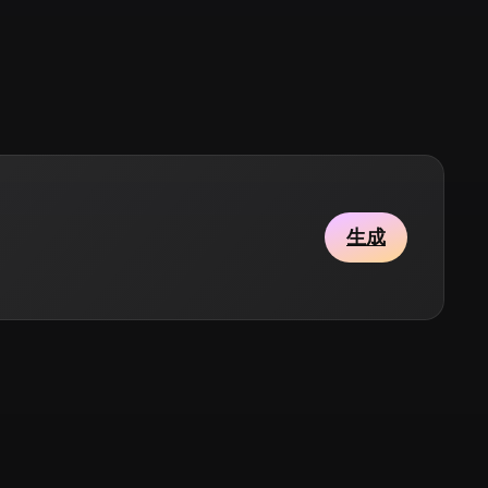
Stylized
Voxel
生成