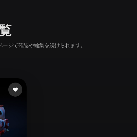
Game
n
Development
閲覧
ce
VR/AR
Mechanical
nページで確認や編集を続けられます。
Engineering
ot
Maya
3DS Max
ComfyUI
oon
Cel-Shaded
Fantasy
tric
Low Poly
Medieval