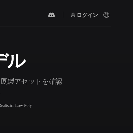
ログイン
デル
AI 動画生成
テキストや画像から、AIで動画を作成。
。既製アセットを確認
。
Realistic, Low Poly
3Dメッシュエディター