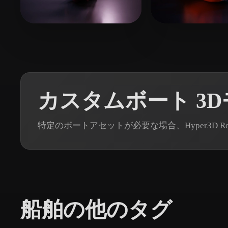
Organic
Photorealistic
Pixel
65 いいね
4 いいね
haziroglu ismail
NIA
カスタムボート 3
特定のボートアセットが必要な場合、Hyper3D 
船舶の他のタグ