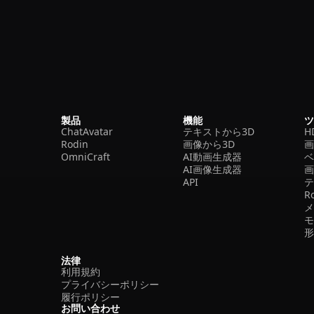
製品
機能
ChatAvatar
テキストから3D
H
Rodin
画像から3D
OmniCraft
AI動画生成器
ベ
AI画像生成器
API
R
法律
利用規約
プライバシーポリシー
履行ポリシー
お問い合わせ