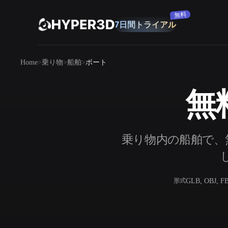
無料
7日間トライアル
製品
Home
乗り物
船舶
ボート
機能
Rodin
ChatAvatar
API
無
画像から 3D
料金
写真をアップロードするだけで、3Dオ
ブジェクトが瞬時に完成。
リソース
乗り物内の船舶で、
AI 画像生成
シンプルなプロンプトから、高品質なビ
ジュアルを生成。
コミュニティ
GLB, OBJ, F
形式
OmniCraft
ストーリー
研究
ブログ
AI画像リミックス
AIテクスチャジ
AI画像エンハンサー
AI HDRIジェネ