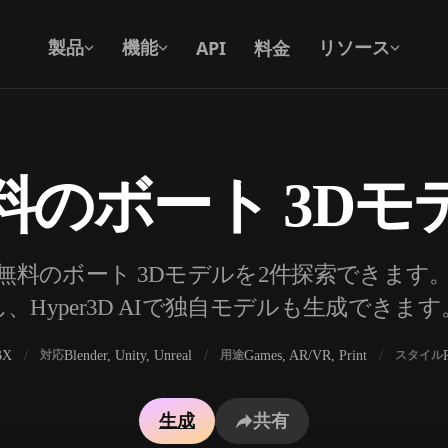
API
料金
製品
機能
リソース
料のボート 3Dモ
テキストから 3D
テキストプロンプトから3Dオブジェク
トへ — 瞬時に。
API
無料のボート 3Dモデルを2件探索できます
私たちのクリエイティブAIを、あなたの
し、Hyper3D AIで独自モデルも生成できます
アプリやワークフローに組み込みましょ
う。
BX
Blender, Unity, Unreal
Games, AR/VR, Print
対応
用途
スタイル
ェネレーター
3Dモデル検索エンジン
生成
共有
レーター
SVGから3Dへの変換ツール