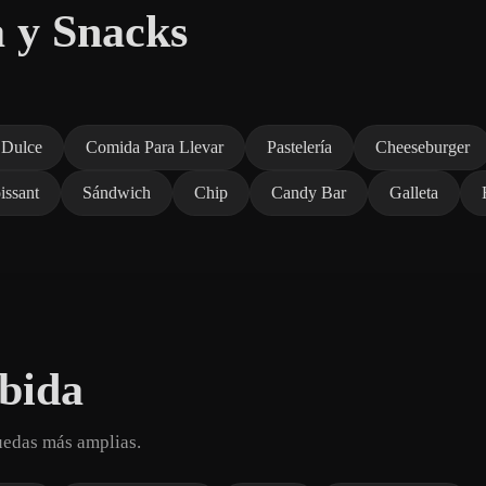
 y Snacks
 Dulce
Comida Para Llevar
Pastelería
Cheeseburger
issant
Sándwich
Chip
Candy Bar
Galleta
bida
uedas más amplias.