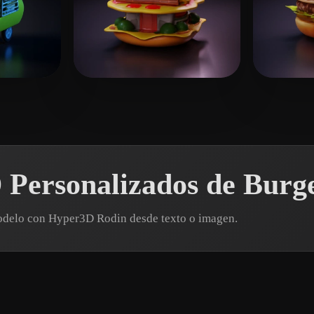
laali mahdi
10 me gusta
Li Z
 Personalizados de Burg
modelo con Hyper3D Rodin desde texto o imagen.