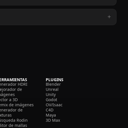
ERRAMIENTAS
PLUGINS
enerador HDRI
Blender
ejorador de
Unreal
mágenes
Unity
ector a 3D
Godot
emix de imágenes
OV/Isaac
enerador de
C4D
exturas
Maya
úsqueda Rodin
3D Max
itor de mallas