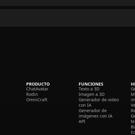
PRODUCTO
FUNCIONES
H
ChatAvatar
Texto a 3D
G
Rodin
Imagen a 3D
M
OmniCraft
Generador de video
i
con IA
V
Generador de
R
imágenes con IA
G
API
t
B
Ed