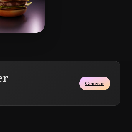
hong
20 me gusta
er
Generar