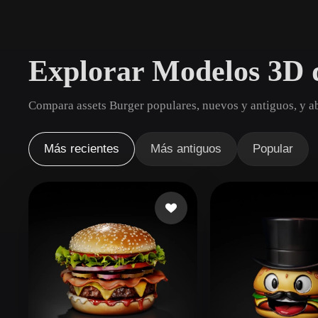
Casos De Uso
3D Printing
Animatio
Explorar Modelos 3D 
NFT Creation
E-commer
Jewelry
Metaverse
Compara assets Burger populares, nuevos y antiguos, y ab
Design
Plug-Ins
Más recientes
Más antiguos
Popular
Blender
Unity
Unreal
God
Estilos
Abstract
Anime
Cart
Hand-Painted
Industrial
Isome