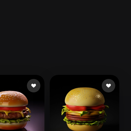
Automotive
Design
Character
Design
21
Flat
Gothic
Minimalist
Modern