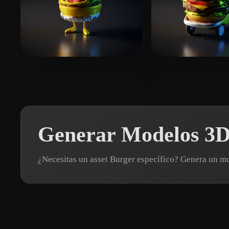
dswew
9 me gusta
assss
7 me gusta
Generar Modelos 3D
¿Necesitas un asset Burger específico? Genera un 