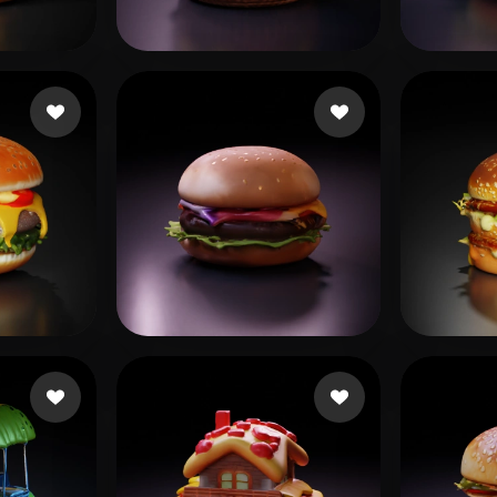
 Art
Realistic
Retro
小 住
ammad Sa
13 me gusta
58 me gusta
benji
吴 晨
 me gusta
xiu cd
21 me gusta