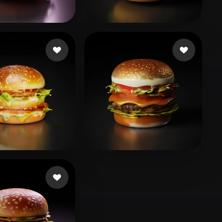
Stylized
Voxel
이 상오
8899
86 me gusta
25 me gusta
33 me gusta
waterbearbee
16 me gusta