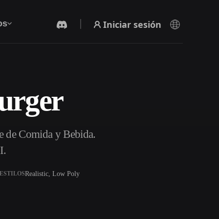
Iniciar sesión
os
urger
Generador De Video Con IA
Crea vídeos a partir de texto o imágenes con
IA.
te de Comida y Bebida.
I.
Realistic, Low Poly
ESTILOS
Editor de mallas 3D