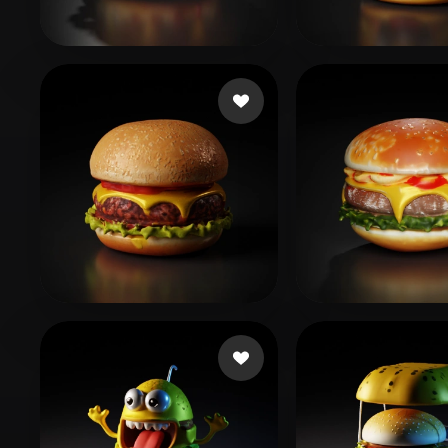
Organic
Photorealistic
Pixel
Wang PJ
49 me gusta
Siddiqui Muh
fINAL arrow
54 me gusta
Ds Bharathi
38