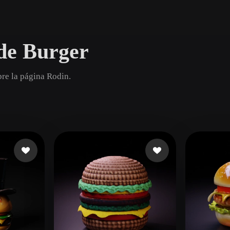
Game
n
Development
de Burger
ce
VR/AR
Mechanical
re la página Rodin.
Engineering
ot
Maya
3DS Max
ComfyUI
oon
Cel-Shaded
Fantasy
tric
Low Poly
Medieval