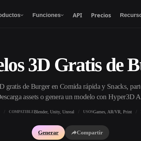
API
Precios
oductos
Funciones
Recurs
los 3D Gratis de B
Texto A 3D
Del prompt de texto al objeto 3D — al
instante.
 gratis de Burger en Comida rápida y Snacks, par
API
Integra nuestra IA creativa en tu app o flujo de
escarga assets o genera un modelo con Hyper3D A
trabajo.
Blender, Unity, Unreal
Games, AR/VR, Print
COMPATIBLE
USOS
 texturas IA
Buscador de modelos 3D
Generar
Compartir
DRI IA
Convertidor SVG a 3D