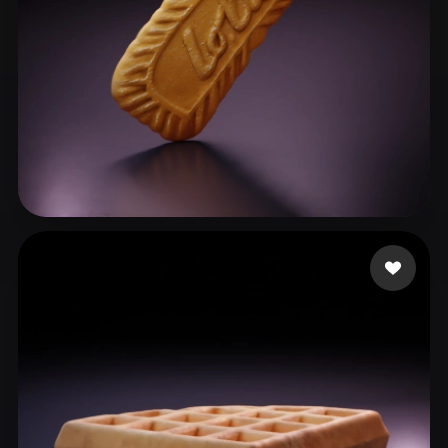
liatpeli
76 me gusta