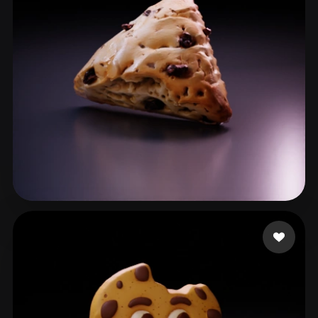
194bacdf@01130.hk
15 me gusta