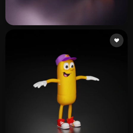
CgRawstudios
15 me gusta