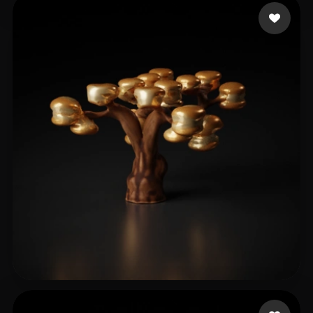
TJ
24 me gusta
test testtt
8 me gusta