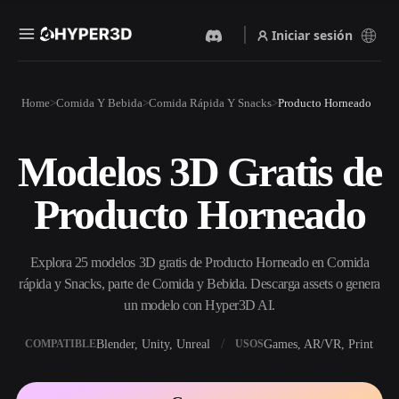
Iniciar sesión
Productos
Home
Comida Y Bebida
Comida Rápida Y Snacks
Producto Horneado
Funciones
Rodin
ChatAvatar
API
Modelos 3D Gratis de
Imagen A 3D
Texto A 3D
Precios
Sube una imagen y obtén un
Del prompt de texto al objeto
Producto Horneado
objeto 3D al instante.
3D — al instante.
Recursos
Generador De Imágenes Con
Generador De Video Con IA
IA
Explora 25 modelos 3D gratis de Producto Horneado en Comida
Crea vídeos a partir de texto o
Genera imágenes de alta
imágenes con IA.
calidad a partir de un simple
rápida y Snacks, parte de Comida y Bebida. Descarga assets o genera
Comunidad
prompt.
un modelo con Hyper3D AI.
API
Blender, Unity, Unreal
Games, AR/VR, Print
COMPATIBLE
USOS
Integra nuestra IA creativa en
Historia
Investigación
Blog
tu app o flujo de trabajo.
OmniCraft