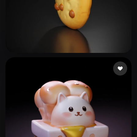
platote
39 me gusta