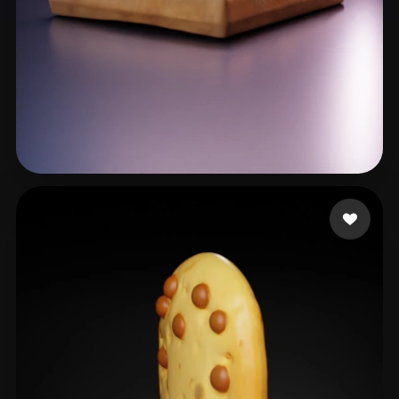
Saini Shubham
81 me gusta