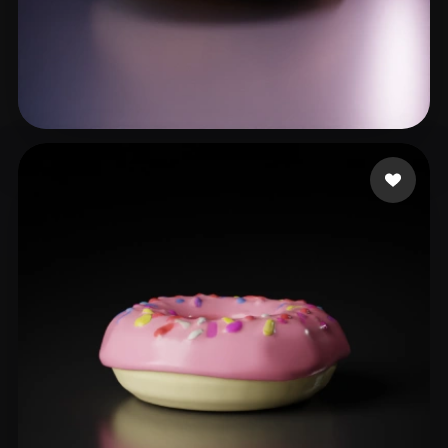
julapo
28 me gusta