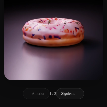
郭 大锤
24 me gusta
←
Anterior
1 / 2
Siguiente
→