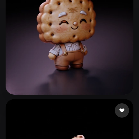
ComfyUI
21
Estilos
Abstract
Anime
Cartoon
Cel-Shaded
Fantasy
Flat
Gothic
Hand-Painted
Industrial
Isometric
Low Poly
Medieval
Minimalist
Modern
Organic
Photorealistic
Pixel Art
Realistic
Retro
Stylized
g
50 me gusta
Voxel