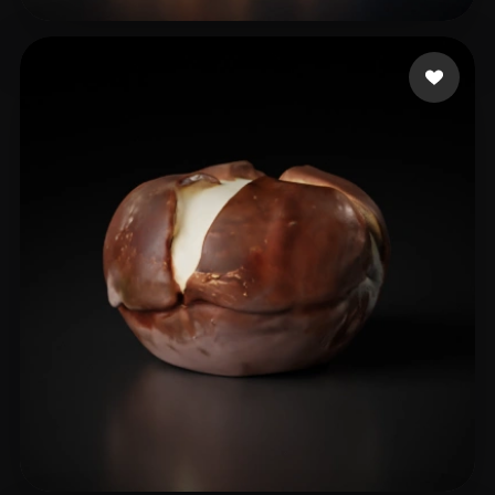
B Shmuel
29 me gusta