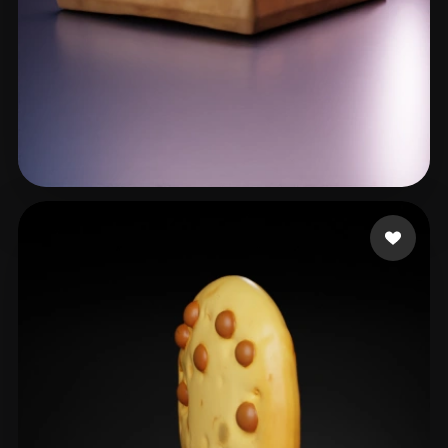
81 点赞
Saini Shubham