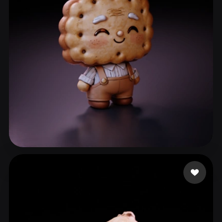
ComfyUI
21
风格
Abstract
Anime
Cartoon
Cel-Shaded
Fantasy
Flat
Gothic
Hand-Painted
Industrial
Isometric
Low Poly
Medieval
Minimalist
Modern
Organic
Photorealistic
Pixel Art
Realistic
Retro
Stylized
50 点赞
g
Voxel