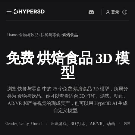
登录
产品
Home
食物与饮品
快餐与零食
烘焙食品
功能
Rodin
ChatAvatar
API
免费 烘焙食品 3D 模
图片转 3D
文本转 3D
定价
上传一张图片，即刻获得 3D
从文字提示到 3D 物体 ——
型
物体。
即刻完成。
资源
AI 视频生成器
AI 图片生成器
用 AI 从文字或图片创作视
用一句简单提示生成高质量
浏览 快餐与零食 中的 25 个免费 烘焙食品 3D 模型，所属分
频。
视觉内容。
类为 食物与饮品。你可以查看适合 3D 打印、游戏、动画、
社区
AR/VR 和产品视觉的现成资产，也可以用 Hyper3D AI 生成
API
自定义模型。
将我们的创意 AI 接入你的应
用或工作流。
故事
研究
博客
Blender, Unity, Unreal
游戏、3D 打印、AR/VR、动画
写
软件
用途
风格
OmniCraft