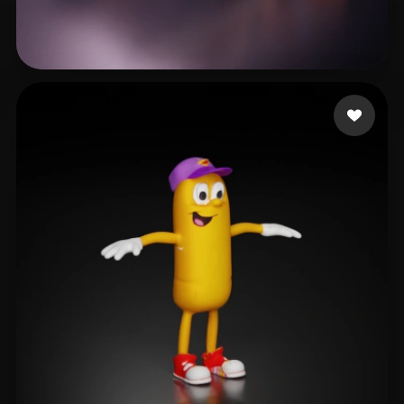
15 点赞
CgRawstudios