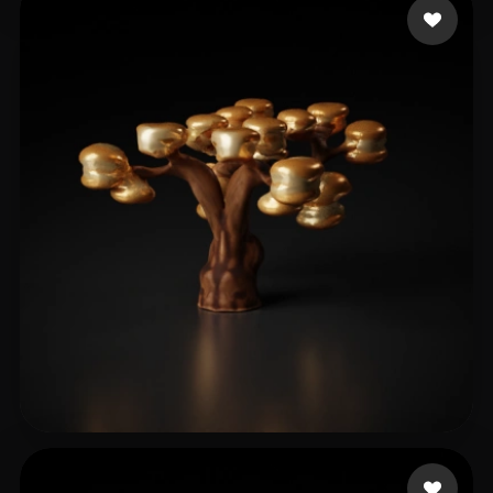
8 点赞
test testtt