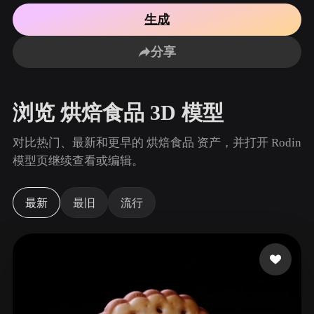
用例
AI 图像重混
AI HDRI 生成器
3D 网格 편집기
生成
3D Printing
Animation
AI 图像增强器
3D 模型搜索引擎
分享
Game
Automotive
AI 纹理生成器
SVG 转 3D 转换器
Development
Design
NFT Creation
E-commerce
浏览 烘焙食品 3D 模型
Character
VR/AR
Design
对比热门、最新和更早的 烘焙食品 资产，并打开 Rodin
Metaverse
Jewelry Design
模型页继续查看或编辑。
Mechanical
Engineering
最新
最旧
流行
插件
Blender
Unity
Unreal
Godot
Maya
3DS Max