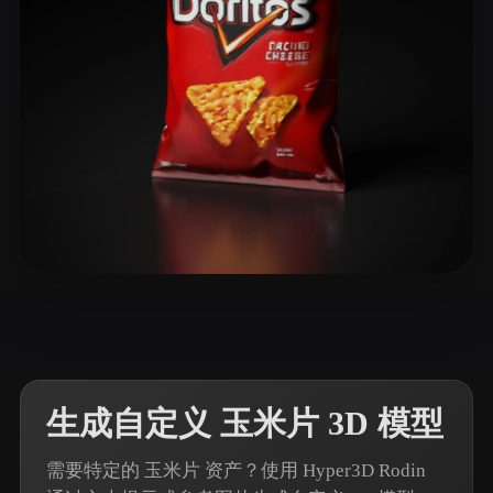
ComfyUI
21
风格
Abstract
Anime
Cartoon
Cel-Shaded
Fantasy
Flat
Gothic
Hand-Painted
Industrial
Isometric
Low Poly
Medieval
Minimalist
Modern
Organic
Photorealistic
98 点赞
R J
Pixel Art
Realistic
Retro
Stylized
Voxel
生成自定义 玉米片 3D 模型
需要特定的 玉米片 资产？使用 Hyper3D Rodin