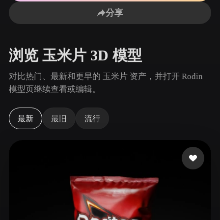
用例
AI 图像重混
AI HDRI 生成器
3D 网格 편집기
分享
3D Printing
Animation
AI 图像增强器
3D 模型搜索引擎
Game
Automotive
AI 纹理生成器
SVG 转 3D 转换器
Development
Design
浏览 玉米片 3D 模型
NFT Creation
E-commerce
对比热门、最新和更早的 玉米片 资产，并打开 Rodin
Character
模型页继续查看或编辑。
VR/AR
Design
Metaverse
Jewelry Design
最新
最旧
流行
Mechanical
Engineering
插件
Blender
Unity
Unreal
Godot
Maya
3DS Max