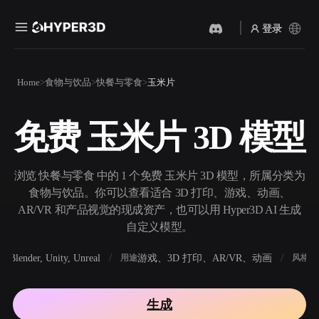
登录
产品
Home
食物与饮品
快餐与零食
玉米片
功能
Rodin
ChatAvatar
API
免费 玉米片 3D 模型
图片转 3D
文本转 3D
定价
上传一张图片，即刻获得 3D
从文字提示到 3D 物体 ——
物体。
即刻完成。
资源
浏览 快餐与零食 中的 1 个免费 玉米片 3D 模型，所属分类为
AI 视频生成器
AI 图片生成器
食物与饮品。你可以查看适合 3D 打印、游戏、动画、
用 AI 从文字或图片创作视
用一句简单提示生成高质量
AR/VR 和产品视觉的现成资产，也可以用 Hyper3D AI 生成
频。
视觉内容。
自定义模型。
社区
API
Blender, Unity, Unreal
游戏、3D 打印、AR/VR、动画
写
软件
用途
风格
将我们的创意 AI 接入你的应
用或工作流。
故事
研究
博客
生成
OmniCraft