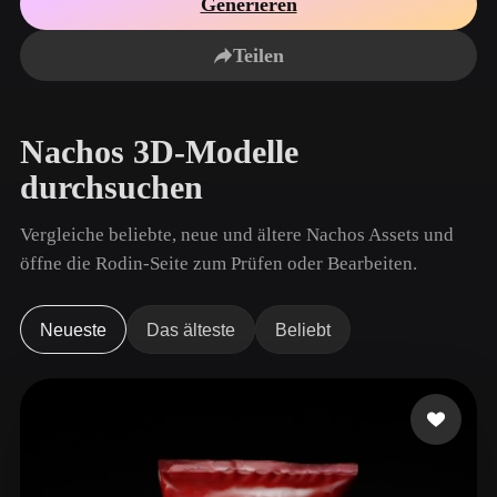
Generieren
Anwendungsfälle
KI-Bild-Remix
KI-HDRI-Generator
3D-Mesh-Editor
3D Printing
Animation
Teilen
KI-Bildverbesserer
3D-Modellsuchmaschine
Game
Automotive
KI-Texturengenerator
SVG-zu-3D-Konverter
Development
Design
Nachos 3D-Modelle
NFT Creation
E-commerce
durchsuchen
Character
VR/AR
Design
Vergleiche beliebte, neue und ältere Nachos Assets und
Metaverse
Jewelry Design
öffne die Rodin-Seite zum Prüfen oder Bearbeiten.
Mechanical
Engineering
Neueste
Das älteste
Beliebt
Plug-Ins
Blender
Unity
Unreal
Godot
Maya
3DS Max