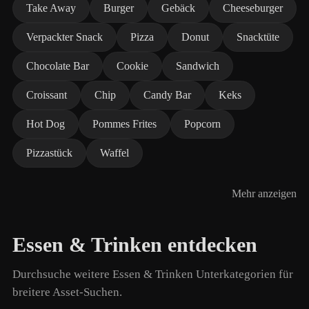
Take Away
Burger
Gebäck
Cheeseburger
Verpackter Snack
Pizza
Donut
Snacktüte
Chocolate Bar
Cookie
Sandwich
Croissant
Chip
Candy Bar
Keks
Hot Dog
Pommes Frites
Popcorn
Pizzastück
Waffel
Mehr anzeigen
Essen & Trinken entdecken
Durchsuche weitere Essen & Trinken Unterkategorien für
breitere Asset-Suchen.