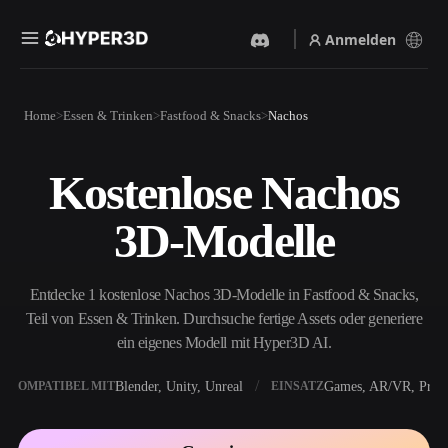
Anmelden
Produkte
Home
Essen & Trinken
Fastfood & Snacks
Nachos
Funktionen
Rodin
ChatAvatar
API
Kostenlose Nachos
Bild Zu 3D
Text Zu 3D
Preise
Bild hochladen, sofort ein
Vom Text-Prompt zum 3D-
3D-Modelle
3D-Objekt erhalten.
Objekt — im Handumdrehen.
Ressourcen
KI-Bildgenerator
KI-Videogenerator
Generiere hochwertige
Erstelle Videos aus Text oder
Entdecke 1 kostenlose Nachos 3D-Modelle in Fastfood & Snacks,
Visuals aus einem einfachen
Bildern mit KI.
Prompt.
Teil von Essen & Trinken. Durchsuche fertige Assets oder generiere
Community
ein eigenes Modell mit Hyper3D AI.
API
Binde unsere kreative KI in
deine App oder deinen
Blender, Unity, Unreal
Games, AR/VR, Print
KOMPATIBEL MIT
EINSATZ
Story
Forschung
Blog
Workflow ein.
OmniCraft