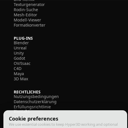
Texturgenerator
Rodin-Suche
Mesh-Editor
Modell-Viewer
Formatkonverter
PLUG-INS
Blender
Unreal
Unity
Godot
OV/Isaac
C4D
Maya
3D Max
RECHTLICHES
Nutzungsbedingungen
Datenschutzerklärung
Erfüllungsrichtlinie
Kontakt
Cookie preferences
We use essential cookies to keep Hyper3D working and optional