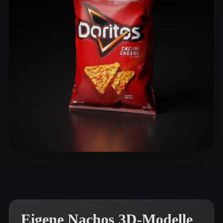
ComfyUI
21
Stile
Abstract
Anime
Cartoon
Cel-Shaded
Fantasy
Flat
Gothic
Hand-Painted
Industrial
Isometric
Low Poly
Medieval
Minimalist
Modern
Organic
Photorealistic
Pixel Art
Realistic
Retro
Stylized
R J
98 Likes
Voxel
Eigene Nachos 3D-Modelle