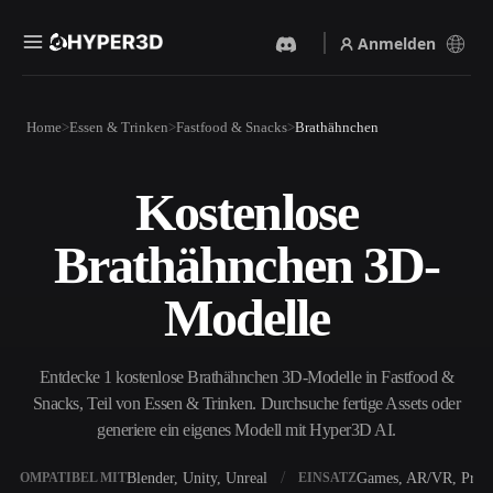
Anmelden
Produkte
Home
Essen & Trinken
Fastfood & Snacks
Brathähnchen
Funktionen
Rodin
ChatAvatar
API
Kostenlose
Bild Zu 3D
Text Zu 3D
Preise
Bild hochladen, sofort ein
Vom Text-Prompt zum 3D-
Brathähnchen 3D-
3D-Objekt erhalten.
Objekt — im Handumdrehen.
Ressourcen
KI-Bildgenerator
KI-Videogenerator
Modelle
Generiere hochwertige
Erstelle Videos aus Text oder
Visuals aus einem einfachen
Bildern mit KI.
Prompt.
Community
Entdecke 1 kostenlose Brathähnchen 3D-Modelle in Fastfood &
API
Snacks, Teil von Essen & Trinken. Durchsuche fertige Assets oder
Binde unsere kreative KI in
deine App oder deinen
generiere ein eigenes Modell mit Hyper3D AI.
Story
Forschung
Blog
Workflow ein.
OmniCraft
Blender, Unity, Unreal
Games, AR/VR, Print
KOMPATIBEL MIT
EINSATZ