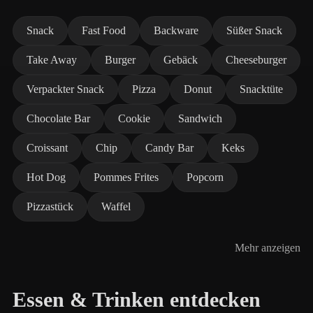
Snack
Fast Food
Backware
Süßer Snack
Take Away
Burger
Gebäck
Cheeseburger
Verpackter Snack
Pizza
Donut
Snacktüte
Chocolate Bar
Cookie
Sandwich
Croissant
Chip
Candy Bar
Keks
Hot Dog
Pommes Frites
Popcorn
Pizzastück
Waffel
Mehr anzeigen
Essen & Trinken entdecken