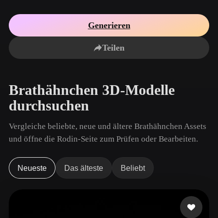
Anwendungsfälle
KI-Bild-Remix
KI-HDRI-Generator
3D-Mesh-Editor
3D Printing
Animation
Generieren
KI-Bildverbesserer
3D-Modellsuchmaschine
Game
Automotive
KI-Texturengenerator
SVG-zu-3D-Konverter
Development
Design
Teilen
NFT Creation
E-commerce
Character
Brathähnchen 3D-Modelle
VR/AR
Design
durchsuchen
Metaverse
Jewelry Design
Vergleiche beliebte, neue und ältere Brathähnchen Assets
Mechanical
Engineering
und öffne die Rodin-Seite zum Prüfen oder Bearbeiten.
Plug-Ins
Neueste
Das älteste
Beliebt
Blender
Unity
Unreal
Godot
Maya
3DS Max