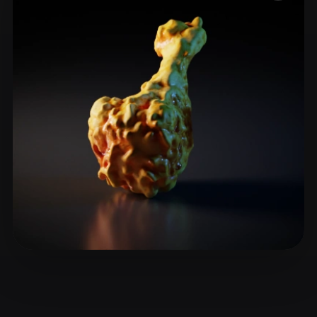
ComfyUI
21
Stile
Abstract
Anime
Cartoon
Cel-Shaded
Fantasy
Flat
Gothic
Hand-Painted
Industrial
Isometric
Low Poly
Medieval
Minimalist
Modern
Organic
Photorealistic
Pixel Art
Realistic
Retro
Stylized
Voxel
siyu
8 Likes